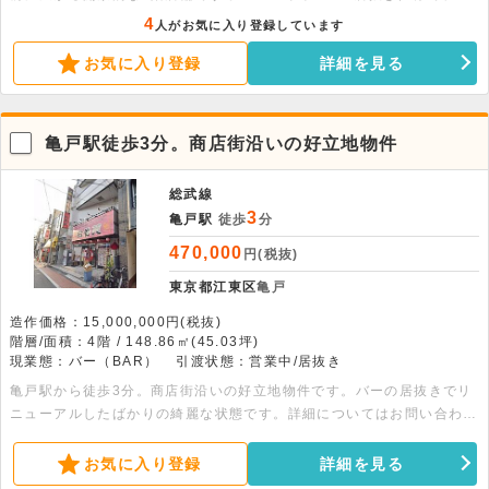
期費用を抑えて出店可能 。24時間利用でき、幅広い業態におすすめで
4
人がお気に入り登録しています
す 。
お気に入り登録
詳細を見る
亀戸駅徒歩3分。商店街沿いの好立地物件
総武線
3
亀戸駅
徒歩
分
470,000
円(税抜)
東京都江東区
亀戸
造作価格：15,000,000円(税抜)
階層/面積：4階 / 148.86㎡(45.03坪)
現業態：バー（BAR）
引渡状態：営業中/居抜き
亀戸駅から徒歩3分。商店街沿いの好立地物件です。バーの居抜きでリ
ニューアルしたばかりの綺麗な状態です。詳細についてはお問い合わせ
ください。
お気に入り登録
詳細を見る