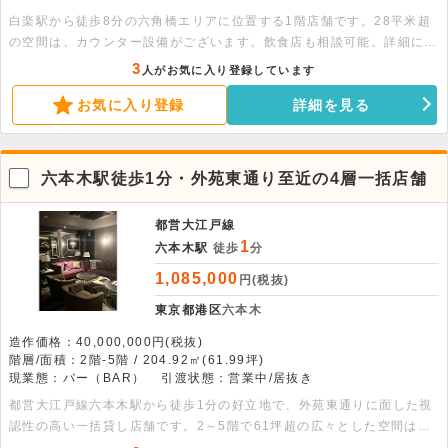
白楽駅から徒歩8分の六角橋エリアに位置する1階店舗です。28平米超
の空間は、カウンター設備がございます。飲食店も相談可能。詳細につ
いてはお問い合わせください。
3
人がお気に入り登録しています
お気に入り登録
詳細を見る
六本木駅徒歩1分・外苑東通り至近の4層一括店舗
都営大江戸線
1
六本木駅
徒歩
分
1,085,000
円(税抜)
東京都港区
六本木
造作価格：40,000,000円(税抜)
階層/面積：2階-5階 / 204.92㎡(61.99坪)
現業態：バー（BAR）
引渡状態：営業中/居抜き
都営大江戸線六本木駅から徒歩1分の好立地で、外苑東通りに面した視
認性の高い一括貸し店舗です。2～5階で61坪超の広々とした空間は、
カラオケ個室バーの居抜き状態で引き渡しとなっております。お気軽に