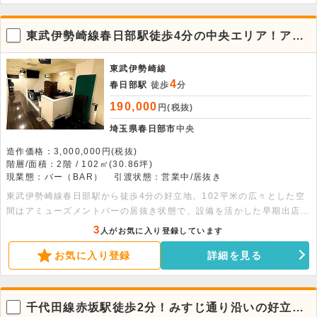
東武伊勢崎線春日部駅徒歩4分の中央エリア！アミ
ューズメントバー居抜き2階
東武伊勢崎線
4
春日部駅
徒歩
分
190,000
円(税抜)
埼玉県春日部市
中央
造作価格：3,000,000円(税抜)
階層/面積：2階 / 102㎡(30.86坪)
現業態：バー（BAR）
引渡状態：営業中/居抜き
東武伊勢崎線春日部駅から徒歩4分の好立地。102平米の広々とした空
間はアミューズメントバーの居抜き状態で、設備を活かした早期出店が
可能です。20席の客席を備え、幅広い業態の相談も承ります。
3
人がお気に入り登録しています
お気に入り登録
詳細を見る
千代田線赤坂駅徒歩2分！みすじ通り沿いの好立