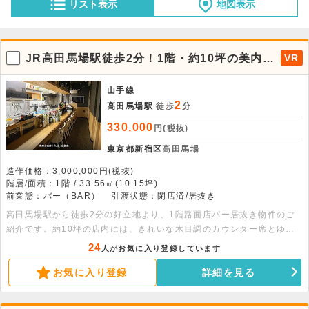
リスト表示
地図表示
JR高田馬場駅徒歩2分！1階・約10坪の美内装
VR
バー居抜き物件が出ました。
山手線
2
高田馬場駅
徒歩
分
330,000
円(税抜)
東京都新宿区
高田馬場
造作価格：3,000,000円(税抜)
階層/面積：1階 / 33.56㎡(10.15坪)
前業態：バー（BAR）
引渡状態：閉店済/居抜き
高田馬場駅から徒歩2分の好立地より、1階路面店バー居抜き物件のご
紹介です。約10坪の店内には、きれいな木目調のカウンター席とゆっ
たりくつろげる座敷スペースが完備されており、初期費用を大幅に抑え
24
人がお気に入り登録しています
てスピーディな開業が可能です。深夜営業も可能なため、落ち着いた雰
お気に入り登録
詳細を見る
囲気のバーや小料理屋やダイニングバー等にもおすすめです。学生やビ
ジネスマンで賑わう人気エリアとなりますので、ぜひお早めにご検討く
ださい。