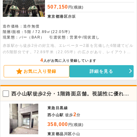
507,150
円(税抜)
東京都港区
赤坂
造作価格：造作無償
階層/面積：5階 / 72.89㎡(22.05坪)
現業態：バー（BAR）
引渡状態：営業中/現状渡し
赤坂駅から徒歩2分の好立地、エレベーター2基を完備した6階建てビル
の5階部分です。72.89平米（22.05坪）の広さがあり、レイアウトの
しやすい空間です。内装付きのリース店舗となります。詳細については
4
人がお気に入り登録しています
お問い合わせください。
お気に入り登録
詳細を見る
西小山駅徒歩2分・1階路面店舗。視認性に優れた
好条件の店舗物件
東急目黒線
2
西小山駅
徒歩
分
358,000
円(税抜)
東京都品川区
小山