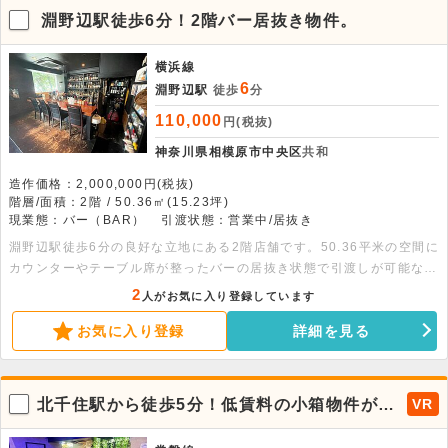
淵野辺駅徒歩6分！2階バー居抜き物件。
横浜線
6
淵野辺駅
徒歩
分
110,000
円(税抜)
神奈川県相模原市中央区
共和
造作価格：2,000,000円(税抜)
階層/面積：2階 / 50.36㎡(15.23坪)
現業態：バー（BAR）
引渡状態：営業中/居抜き
淵野辺駅徒歩6分の良好な立地にある2階店舗です。50.36平米の空間に
カウンターやテーブル席が整ったバーの居抜き状態で引渡しが可能なた
め、スムーズに開業できます。ぜひ気軽にお問い合わせください。
2
人がお気に入り登録しています
お気に入り登録
詳細を見る
北千住駅から徒歩5分！低賃料の小箱物件が出
VR
ました。