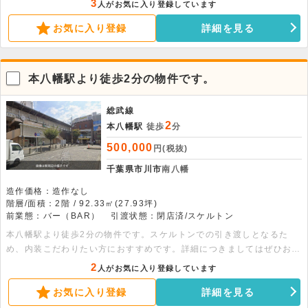
3
人がお気に入り登録しています
お問い合わせください。 面積：各階51.23平米
お気に入り登録
詳細を見る
本八幡駅より徒歩2分の物件です。
総武線
2
本八幡駅
徒歩
分
500,000
円(税抜)
千葉県市川市
南八幡
造作価格：造作なし
階層/面積：2階 / 92.33㎡(27.93坪)
前業態：バー（BAR）
引渡状態：閉店済/スケルトン
本八幡駅より徒歩2分の物件です。スケルトンでの引き渡しとなるた
め、内装こだわりたい方におすすめです。詳細につきましてはぜひお問
い合わせください。
2
人がお気に入り登録しています
お気に入り登録
詳細を見る