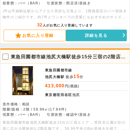
前業態：バー（BAR）
引渡状態：閉店済/居抜き
JR山手線駒込駅からアクセス良好な立地より、1階路面店のバー居抜き
物件のご紹介です。約7坪とワンオペでの営業にもおすすめのサイズ感
です。店内にはカウンターなどの造作が残っているため、初期費用を抑
32
人がお気に入り登録しています
えてスピーディな開業が可能です。深夜0時までの営業も可能で、落ち
お気に入り登録
詳細を見る
着いた雰囲気の隠れ家バーやカフェ等にぴったり。人気の駒込エリアと
なりますので、ぜひお早めにご検討ください。
東急田園都市線池尻大橋駅徒歩15分三宿の2階店
舗、緑広がる好条件のBar物件
東急田園都市線
15
池尻大橋駅
徒歩
分
413,000
円(税抜)
東京都世田谷区
池尻
造作価格：相談
階層/面積：2階 / 58.99㎡(17.84坪)
現業態：バー（BAR）
引渡状態：確認中/居抜き
東急田園都市線池尻大橋駅徒歩15分の三宿エリア 。世田谷公園が目の
前に広がる開放的な2階店舗です 。58.99平米のBar居抜き仕様で、初