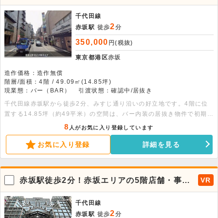
地、4階バー居抜き物件
千代田線
2
赤坂駅
徒歩
分
350,000
円(税抜)
東京都港区
赤坂
造作価格：造作無償
階層/面積：4階 / 49.09㎡(14.85坪)
現業態：バー（BAR）
引渡状態：確認中/居抜き
千代田線赤坂駅から徒歩2分、みすじ通り沿いの好立地です。4階に位
置する14.85坪（約49平米）の空間は、バー内装の居抜き物件で初期費
用を抑えてスタートできます。幅広い業態に対応可能ですのでお気軽に
8
人がお気に入り登録しています
ご相談ください。
お気に入り登録
詳細を見る
赤坂駅徒歩2分！赤坂エリアの5階店舗・事務
VR
所
千代田線
2
赤坂駅
徒歩
分