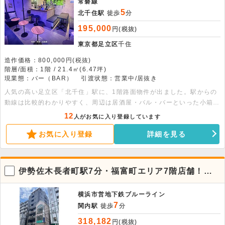
常磐線
5
北千住駅
徒歩
分
195,000
円(税抜)
東京都足立区
千住
造作価格：800,000円(税抜)
階層/面積：1階 / 21.4㎡(6.47坪)
現業態：バー（BAR）
引渡状態：営業中/居抜き
人気の高い足立区「北千住」駅に、1階路面物件が出ました。駅からの
動線は比較的わかりやすく、周辺は居酒屋・バル・バーといった小箱の
飲食店が軒を連ねております。検討出来る業態に制限はありますが、約
12
人がお気に入り登録しています
6.5坪と人気の小箱物件です。取得費用も比較的抑えられる為、予算を
お気に入り登録
詳細を見る
抑えての出店が可能です。その為初めて出店を予定される方や、小規模
での店舗を検討している方に特におすすめな物件です。なかなか出ない
立地ですので、ご興味ある方は是非お早めにお問い合わせ下さい。
伊勢佐木長者町駅7分・福富町エリア7階店舗！飲
食店も対応可能
横浜市営地下鉄ブルーライン
7
関内駅
徒歩
分
318,182
円(税抜)