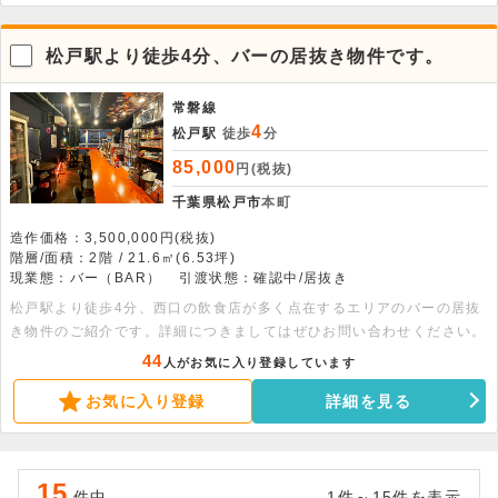
松戸駅より徒歩4分、バーの居抜き物件です。
常磐線
4
松戸駅
徒歩
分
85,000
円(税抜)
千葉県松戸市
本町
造作価格：3,500,000円(税抜)
階層/面積：2階 / 21.6㎡(6.53坪)
現業態：バー（BAR）
引渡状態：確認中/居抜き
松戸駅より徒歩4分、西口の飲食店が多く点在するエリアのバーの居抜
き物件のご紹介です。詳細につきましてはぜひお問い合わせください。
44
人がお気に入り登録しています
お気に入り登録
詳細を見る
15
件中
1件～15件を表示