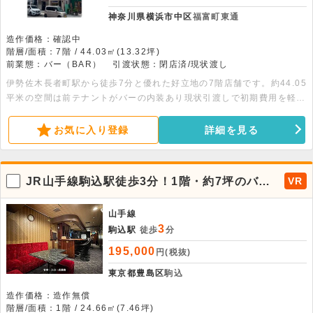
神奈川県横浜市中区
福富町東通
造作価格：確認中
階層/面積：7階 / 44.03㎡(13.32坪)
前業態：バー（BAR）
引渡状態：閉店済/現状渡し
伊勢佐木長者町駅から徒歩7分と優れた好立地の7階店舗です。約44.05
平米の空間は前テナントがバーの内装あり現状引渡しで初期費用を軽減
できます。重飲食店や各種飲食店も対応可能。気軽にお問い合わせくだ
さい。
お気に入り登録
詳細を見る
JR山手線駒込駅徒歩3分！1階・約7坪のバー
VR
居抜き物件が出ました。
山手線
3
駒込駅
徒歩
分
195,000
円(税抜)
東京都豊島区
駒込
造作価格：造作無償
階層/面積：1階 / 24.66㎡(7.46坪)