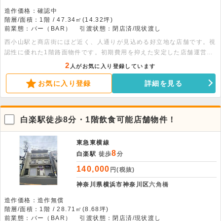
造作価格：確認中
階層/面積：1階 / 47.34㎡(14.32坪)
前業態：バー（BAR）
引渡状態：閉店済/現状渡し
西小山駅と商店街にほど近く、人通りが見込める好立地な店舗です。視
認性に優れた1階路面物件です。初期費用を抑えた安定した店舗運営が
可能です。幅広い業態をご相談ください。
2
人がお気に入り登録しています
お気に入り登録
詳細を見る
白楽駅徒歩8分・1階飲食可能店舗物件！
東急東横線
8
白楽駅
徒歩
分
140,000
円(税抜)
神奈川県横浜市神奈川区
六角橋
造作価格：造作無償
階層/面積：1階 / 28.71㎡(8.68坪)
前業態：バー（BAR）
引渡状態：閉店済/現状渡し