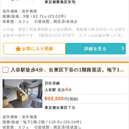
東京都豊島区
巣鴨
造作価格：造作無償
階層/面積：3階 / 82.71㎡(25.02坪)
前業態：カフェ
引渡状態：閉店済/居抜き
山手線・都営三田線巣鴨駅から徒歩圏内。地蔵通り商店街沿いに位置す
る条件の物件です 。3階部分の25.02坪で、カフェの設備が整った居抜
き仕様のため、スムーズな開店が可能です 。エレベーター完備でアク
セスも良好な物件です。詳細につきましてはお問い合わせください。
お気に入り登録
詳細を見る
入谷駅徒歩4分、台東区下谷の1階路面店。地下1階
から2階の貸店舗
日比谷線
4
入谷駅
徒歩
分
600,000
円(税抜)
東京都台東区
下谷
造作価格：造作無償
階層/面積：地下1階-2階 / 119.8㎡(36.24坪)
前業態：カフェ
引渡状態：閉店済/現状渡し