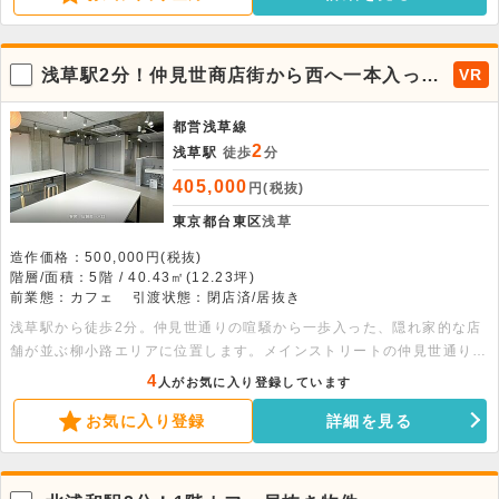
浅草駅2分！仲見世商店街から西へ一本入った
VR
雷門柳小路沿いの物件です。
都営浅草線
2
浅草駅
徒歩
分
405,000
円(税抜)
東京都台東区
浅草
造作価格：500,000円(税抜)
階層/面積：5階 / 40.43㎡(12.23坪)
前業態：カフェ
引渡状態：閉店済/居抜き
浅草駅から徒歩2分。仲見世通りの喧騒から一歩入った、隠れ家的な店
舗が並ぶ柳小路エリアに位置します。メインストリートの仲見世通りへ
のアクセスも良い為、インバウンド需要が高い観光スポットです。店内
4
人がお気に入り登録しています
はスケルトンから内装しているため、美内装で清潔感があります。エア
お気に入り登録
詳細を見る
コンやトイレ等、どの業態でも利用可能な機器が一式残置となります。
本物件は5階となりますが、ビルの1階部分には袖看板やインフォメー
ション看板など多くの箇所で看板が設置可能です。（同ビル不可：メロ
ンパン・鉄板焼き・ハラルラーメン・すき焼き・カフェバー）