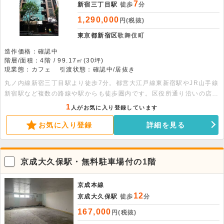
7
新宿三丁目駅
徒歩
分
1,290,000
円(税抜)
東京都新宿区
歌舞伎町
造作価格：確認中
階層/面積：4階 / 99.17㎡(30坪)
現業態：カフェ
引渡状態：確認中/居抜き
丸ノ内線新宿三丁目駅より徒歩7分。都営大江戸線東新宿駅やJR山手線
新宿駅など複数の路線や駅からも徒歩圏内です。区役所通り沿いの店舗
ビルです。業種等お問合せ下さい。
1
人がお気に入り登録しています
お気に入り登録
詳細を見る
京成大久保駅・無料駐車場付の1階
京成本線
12
京成大久保駅
徒歩
分
167,000
円(税抜)