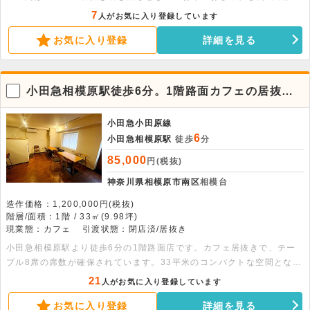
を活かしてスムーズに開業可能です。幅広い業態に対応しております。
7
人がお気に入り登録しています
お気に入り登録
詳細を見る
小田急相模原駅徒歩6分。1階路面カフェの居抜き
店舗。
小田急小田原線
6
小田急相模原駅
徒歩
分
85,000
円(税抜)
神奈川県相模原市南区
相模台
造作価格：1,200,000円(税抜)
階層/面積：1階 / 33㎡(9.98坪)
現業態：カフェ
引渡状態：閉店済/居抜き
小田急相模原駅より徒歩6分の1階路面店です。カフェ居抜きで、テー
ブル8席の席数が確保されています。33平米のコンパクトな空間となっ
ております。すぐに開業準備に入れるため、お気軽にお問い合わせくだ
21
人がお気に入り登録しています
さい。
お気に入り登録
詳細を見る