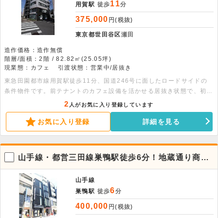
11
用賀駅
徒歩
分
375,000
円(税抜)
東京都世田谷区
瀬田
造作価格：造作無償
階層/面積：2階 / 82.82㎡(25.05坪)
現業態：カフェ
引渡状態：営業中/居抜き
東急田園都市線用賀駅徒歩11分、国道246号に面したロードサイドの
条件物件です。前テナントのカフェ設備を活かせる居抜き状態で、初期
投資を抑えた事業開始が可能。1フロア1テナントのため、独立性も保
2
人がお気に入り登録しています
たれます。25坪超のゆとりある空間で幅広い業態に対応可能です。詳
お気に入り登録
詳細を見る
細につきましてはお問い合わせください。
山手線・都営三田線巣鴨駅徒歩6分！地蔵通り商店
街沿い3階。カフェ居抜き店舗
山手線
6
巣鴨駅
徒歩
分
400,000
円(税抜)