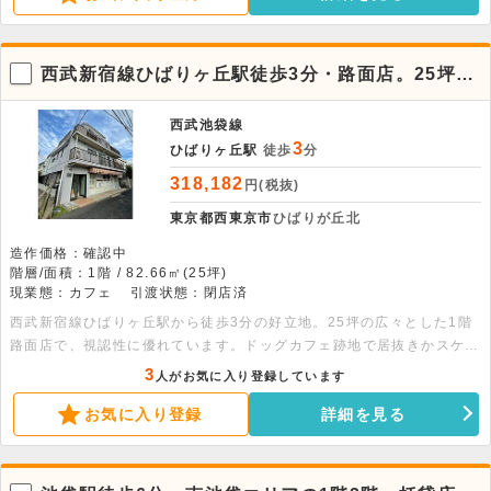
西武新宿線ひばりヶ丘駅徒歩3分・路面店。25坪の
広々1階店舗
西武池袋線
3
ひばりヶ丘駅
徒歩
分
318,182
円(税抜)
東京都西東京市
ひばりが丘北
造作価格：確認中
階層/面積：1階 / 82.66㎡(25坪)
現業態：カフェ
引渡状態：閉店済
西武新宿線ひばりヶ丘駅から徒歩3分の好立地。25坪の広々とした1階
路面店で、視認性に優れています。ドッグカフェ跡地で居抜きかスケル
トンの引き渡しが選べるため、用途に合わせた出店が可能です。幅広い
3
人がお気に入り登録しています
業態のご相談をお待ちしております。
お気に入り登録
詳細を見る