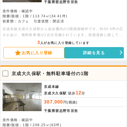
千葉県習志野市
屋敷
造作価格：確認中
階層/面積：1階 / 113.74㎡(34.41坪)
前業態：カフェ
引渡状態：閉店済
京成本線京成大久保駅から徒歩圏内の1階路面物件です。約34.4坪の広
さがあり、無料駐車場が1台分完備されています。前面道路に面してお
り、天井高約2.5メートルの開放的な空間です。前業態はカフェで、室
3
人がお気に入り登録しています
内にはトイレが備わっています。飲食店をはじめ、幅広い業態のご相談
お気に入り登録
詳細を見る
を歓迎いたします。ご内見のご希望など、お気軽にご連絡ください。
京成大久保駅・無料駐車場付の1階
京成本線
12
京成大久保駅
徒歩
分
307,000
円(税抜)
千葉県習志野市
屋敷
造作価格：確認中
階層/面積：1階 / 208.25㎡(63坪)