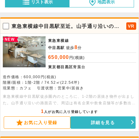
リスト表示
地図表示
東急東横線中目黒駅至近。山手通り沿いの居
VR
抜き物件が出ました。
NEW
東急東横線
8
中目黒駅
徒歩
分
650,000
円(税抜)
東京都目黒区
青葉台
造作価格：600,000円(税抜)
階層/面積：1階-2階 / 74.52㎡(22.54坪)
現業態：カフェ
引渡状態：営業中/居抜き
東急東横線中目黒駅徒歩圏内のところに、1-2階の居抜き物件が出まし
た。山手通り沿いの路面店で、周辺は有名企業や飲食店舗等が多数出店
されているため、物件前は昼夜問わず人通りの多い状況です。現在は1
1
人がお気に入り登録しています
階がカフェ、2階が美容クリニックとなっております。1階には冷凍冷
お気に入り登録
詳細を見る
蔵設備・ステンレスフード・グリストラップ等が残った状態でのお引渡
しとなります。2階は医療機器が無くなった状態の事務所仕様でお引渡
しとなりますので、様々な使い方が出来る物件です。なかなか出ない山