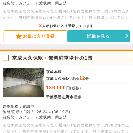
前業態：カフェ
引渡状態：閉店済
京成本線京成大久保駅から徒歩圏内の1階路面物件です。約63坪の広さ
があり、無料駐車場が2台分完備されています。前面道路に面してお
り、天井高約2.5メートルの開放的な空間です。前業態はカフェで、ト
2
人がお気に入り登録しています
イレが備わっています。飲食店をはじめ、幅広い業態のご相談を歓迎い
お気に入り登録
詳細を見る
たします。ご内見のご希望など、お気軽にご連絡ください。
京成大久保駅・無料駐車場付の1階
京成本線
12
京成大久保駅
徒歩
分
186,000
円(税抜)
千葉県習志野市
屋敷
造作価格：確認中
階層/面積：1階 / 126.24㎡(38.19坪)
前業態：カフェ
引渡状態：閉店済
京成本線京成大久保駅から徒歩圏内の1階路面物件です。約38.2坪の広
さがあり、無料駐車場が1台分完備されています。前面道路に面してお