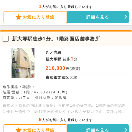
り、天井高約2.5メートルの開放的な空間です。前業態はカフェで、飲
1
人がお気に入り登録しています
食店をはじめ幅広い業態のご相談を歓迎いたします。視認性を活かした
お気に入り登録
詳細を見る
店舗運営や作業スペースなどに適した環境です。ご内見のご希望など、
お気軽にご連絡ください。
新大塚駅徒歩1分。1階路面店舗事務所
丸ノ内線
1
新大塚駅
徒歩
分
210,000
円(税抜)
東京都文京区
大塚
造作価格：確認中
階層/面積：1階 / 47.38㎡(14.33坪)
前業態：カフェ
引渡状態：閉店済
東京メトロ丸の内線新大塚駅から徒歩1分の好立地。1階路面の視認性
に優れた物件で、約47平米の使いやすい広さが魅力です。業種は幅広
く相談可能ですが、飲食不可の条件により落ち着いた環境を維持できま
5
人がお気に入り登録しています
す。お問い合わせをお待ちしております。
お気に入り登録
詳細を見る