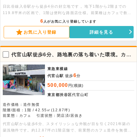
日比谷線入谷駅から徒歩4分の好立地です 。地下1階から2階までの
119.8平米の区画で、1階は便利な路面店仕様。前業種はカフェで飲食
店も相談可能なため、幅広い業態に対応いただけます 。まずはお気軽
6
人がお気に入り登録しています
にお問い合わせください。 面積：地下1階20.56平米・1階49.62平
お気に入り登録
詳細を見る
米・2階49.62平米
代官山駅徒歩6分、路地裏の落ち着いた環境。カフ
ェ居抜き1階店舗
東急東横線
6
代官山駅
徒歩
分
500,000
円(税抜)
東京都渋谷区
代官山町
造作価格：造作無償
階層/面積：1階 / 42.55㎡(12.87坪)
前業態：カフェ
引渡状態：閉店済/居抜き
代官山駅から徒歩6分、スタイリッシュな外観が目を引く2021年築の
築浅物件です。約12.87坪の1階店舗で、前業態のカフェ造作を無償で
引き継げます。その他、エステやジムなど幅広い業態が相談可能です。