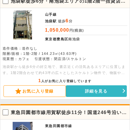
池袋駅徒歩6分・南池袋エリアの1階2階一括貸店
舗・物販歓迎
山手線
6
池袋駅
徒歩
分
1,050,000
円(税抜)
東京都豊島区
南池袋
造作価格：造作なし
階層/面積：1階-2階 / 144.23㎡(43.63坪)
現業態：カフェ
引渡状態：閉店済/スケルトン
池袋駅から徒歩6分の好立地で、書店近くの活気あるエリアに位置しま
す。1階2階合わせて約43坪の広々としたスケルトン物件で、物販や軽
飲食まで柔軟な業態相談が可能です。お問い合わせをお待ちしておりま
1
人がお気に入り登録しています
す。 面積：1階20.6坪・2階23.03坪
お気に入り登録
詳細を見る
東急田園都市線用賀駅徒歩11分！国道246号沿い2
階・カフェ居抜きの店舗物件。
東急田園都市線