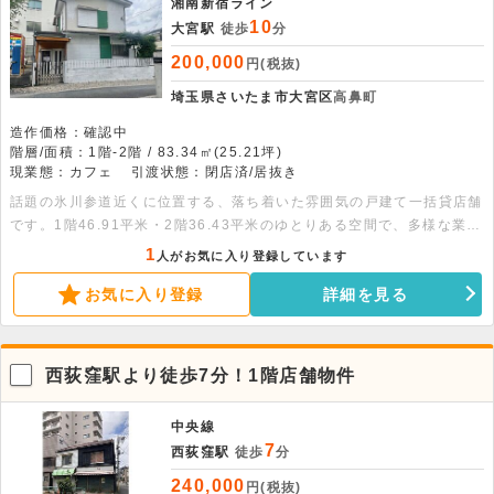
湘南新宿ライン
10
大宮駅
徒歩
分
200,000
円(税抜)
埼玉県さいたま市大宮区
高鼻町
造作価格：確認中
階層/面積：1階-2階 / 83.34㎡(25.21坪)
現業態：カフェ
引渡状態：閉店済/居抜き
話題の氷川参道近くに位置する、落ち着いた雰囲気の戸建て一括貸店舗
です。1階46.91平米・2階36.43平米のゆとりある空間で、多様な業態
に対応可能です。ぜひお気軽にお問い合わせください。
1
人がお気に入り登録しています
お気に入り登録
詳細を見る
西荻窪駅より徒歩7分！1階店舗物件
中央線
7
西荻窪駅
徒歩
分
240,000
円(税抜)