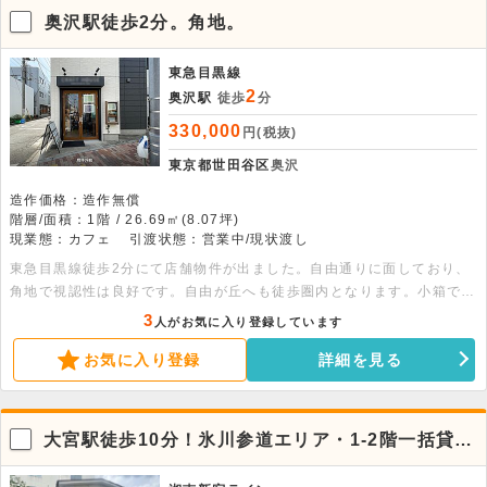
手通り沿いの好立地物件になりますので、お早めにお問い合わせ下さ
奥沢駅徒歩2分。角地。
い。面積：各階37.26平米
東急目黒線
2
奥沢駅
徒歩
分
330,000
円(税抜)
東京都世田谷区
奥沢
造作価格：造作無償
階層/面積：1階 / 26.69㎡(8.07坪)
現業態：カフェ
引渡状態：営業中/現状渡し
東急目黒線徒歩2分にて店舗物件が出ました。自由通りに面しており、
角地で視認性は良好です。自由が丘へも徒歩圏内となります。小箱で、
個人の方も出店しやすい物件となります。まずはお問い合わせ下さい。
3
人がお気に入り登録しています
お気に入り登録
詳細を見る
大宮駅徒歩10分！氷川参道エリア・1-2階一括貸店
舗