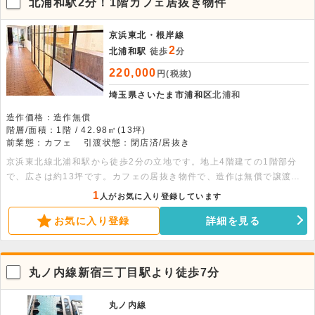
北浦和駅2分！1階カフェ居抜き物件
京浜東北・根岸線
2
北浦和駅
徒歩
分
220,000
円(税抜)
埼玉県さいたま市浦和区
北浦和
造作価格：造作無償
階層/面積：1階 / 42.98㎡(13坪)
前業態：カフェ
引渡状態：閉店済/居抜き
京浜東北線北浦和駅から徒歩2分の立地です。地上4階建ての1階部分
で、広さは約13坪です。カフェの居抜き物件で、造作は無償で譲渡さ
れます。ビルの閉館時間があるため深夜営業は不可で、電気やガス、水
1
人がお気に入り登録しています
道の容量を多く必要とするテナントは利用できません。喫茶店やカフェ
お気に入り登録
詳細を見る
などの軽飲食のほか、ネイルサロンや物販店としての利用におすすめで
す。ご内見のご希望など、お気軽にご連絡ください。
丸ノ内線新宿三丁目駅より徒歩7分
丸ノ内線