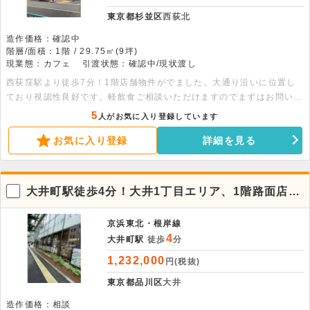
東京都杉並区
西荻北
造作価格：確認中
階層/面積：1階 / 29.75㎡(9坪)
現業態：カフェ
引渡状態：確認中/現状渡し
西荻窪駅より徒歩7分！1階店舗物件がでました。大通り沿いに位置し
ており視認性良好です。軽飲食ご相談いただけますのでまずはお問い合
わせください。
5
人がお気に入り登録しています
お気に入り登録
詳細を見る
大井町駅徒歩4分！大井1丁目エリア、1階路面店の
貸店舗
京浜東北・根岸線
4
大井町駅
徒歩
分
1,232,000
円(税抜)
東京都品川区
大井
造作価格：相談