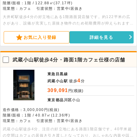
階層/面積：1階 / 122.88㎡(37.17坪)
現業態：カフェ
引渡状態：営業中/居抜き
大井町駅徒歩4分の好立地にある1階路面貸店舗です。約122平米の広
さがあり、設備が充実した居抜き物件のため初期費用が抑えられます。
幅広い業態に対応可能で、人通りも期待できます。まずはお問い合わせ
ください。
お気に入り登録
詳細を見る
武蔵小山駅徒歩4分・路面1階カフェ仕様の店舗
東急目黒線
4
武蔵小山駅
徒歩
分
309,091
円(税抜)
東京都品川区
小山
造作価格：3,000,000円(税抜)
階層/面積：1階 / 40.87㎡(12.36坪)
現業態：カフェ
引渡状態：営業中/居抜き
武蔵小山駅徒歩4分、注目の好立地にある路面1階店舗です。40平米超
の空間はカフェの居抜き引き渡しとなっており、おしゃれな内装や設備