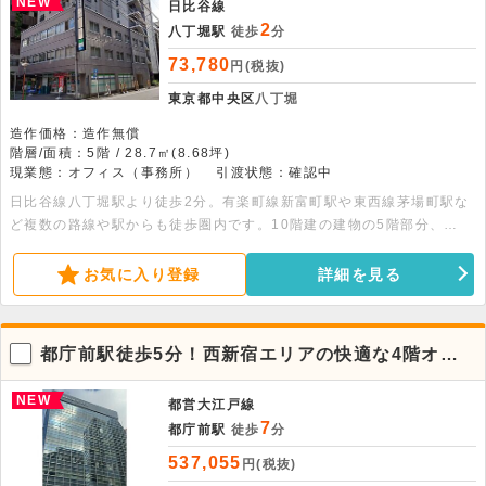
NEW
日比谷線
2
八丁堀駅
徒歩
分
73,780
円(税抜)
東京都中央区
八丁堀
造作価格：造作無償
階層/面積：5階 / 28.7㎡(8.68坪)
現業態：オフィス（事務所）
引渡状態：確認中
日比谷線八丁堀駅より徒歩2分。有楽町線新富町駅や東西線茅場町駅な
ど複数の路線や駅からも徒歩圏内です。10階建の建物の5階部分、
28.70平米の事務所物件です。エレベーター・個別空調・有人警備・夜
間オートロック・トイレ完備です。
お気に入り登録
詳細を見る
都庁前駅徒歩5分！西新宿エリアの快適な4階オフ
ィス貸事務所
NEW
都営大江戸線
7
都庁前駅
徒歩
分
537,055
円(税抜)