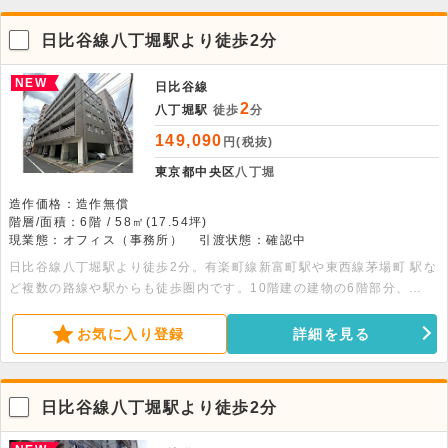
日比谷線八丁堀駅より徒歩2分
NEW
日比谷線
2
八丁堀駅
徒歩
分
149,090
円(税抜)
東京都中央区
八丁堀
造作価格：造作無償
階層/面積：6階 / 58㎡(17.54坪)
現業態：オフィス（事務所）
引渡状態：確認中
日比谷線八丁堀駅より徒歩2分。有楽町線新富町駅や東西線茅場町 駅な
ど複数の路線や駅からも徒歩圏内です。10階建の建物の6階部分、
58.00平米の事務所物件です。駐車場（空要確認）・エレベーター・個
別空調・夜間オートロック・トイレ完備です。
お気に入り登録
詳細を見る
日比谷線八丁堀駅より徒歩2分