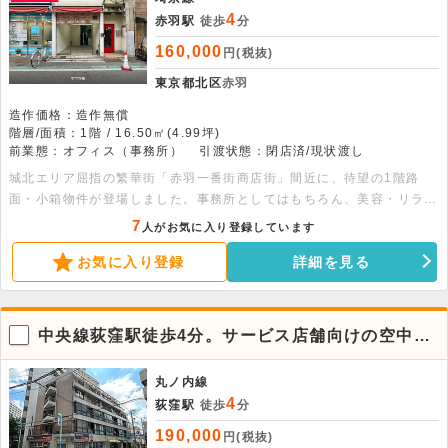
4
赤羽駅
徒歩
分
160,000
円(税抜)
東京都北区
赤羽
造作価格：造作無償
階層/面積：1階 / 16.50㎡(4.99坪)
前業態：オフィス（事務所）
引渡状態：閉店済/現状渡し
城北エリア屈指の繁華街「赤羽一番街商店街」間近に、待望の1階路
面・小箱物件が登場しました。事務所としてはもちろん、美容・リラク
ゼーション、物販、各種サービス店舗におすすめ。コストを抑えて一等
7
人がお気に入り登録しています
地で勝負したいスタートアップの方、必見です。赤羽で新しいビジネス
お気に入り登録
詳細を見る
の第一歩を踏み出してみませんか？人気エリアにつき、お早めにお問い
合わせください。
中央線荻窪駅徒歩4分。サービス店舗向けの空中階
店舗。
丸ノ内線
4
荻窪駅
徒歩
分
190,000
円(税抜)