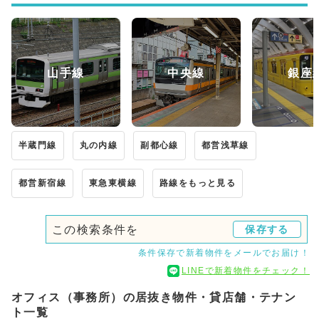
山手線
中央線
銀座
半蔵門線
丸の内線
副都心線
都営浅草線
都営新宿線
東急東横線
路線をもっと見る
この検索条件を
保存する
条件保存で新着物件をメールでお届け！
LINEで新着物件をチェック！
オフィス（事務所）の居抜き物件・貸店舗・テナン
ト一覧