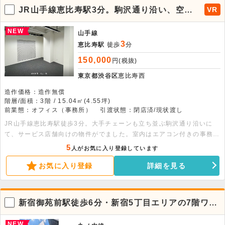
JR山手線恵比寿駅3分。駒沢通り沿い、空中
VR
階のサービス店舗向け、改築済の事務所仕様
物件。
NEW
山手線
3
恵比寿駅
徒歩
分
150,000
円(税抜)
東京都渋谷区
恵比寿西
造作価格：造作無償
階層/面積：3階 / 15.04㎡(4.55坪)
前業態：オフィス（事務所）
引渡状態：閉店済/現状渡し
JR山手線恵比寿駅徒歩3分。大手チェーンも立ち並ぶ駒沢通り沿いに
て、サービス店舗向けの物件がでました。室内はエアコン付きの事務所
仕様で引渡しとなります。外観と室内は改築を経て、きれいな仕上がり
5
人がお気に入り登録しています
となっております。駅近で人通りもあるため、SNS集客も期待できま
お気に入り登録
詳細を見る
す。内見も可能ですので、ぜひお問合せください。
新宿御苑前駅徒歩6分・新宿5丁目エリアの7階ワン
ルーム貸事務所
NEW