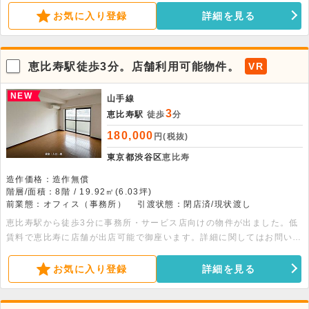
お気に入り登録
詳細を見る
恵比寿駅徒歩3分。店舗利用可能物件。
VR
NEW
山手線
3
恵比寿駅
徒歩
分
180,000
円(税抜)
東京都渋谷区
恵比寿
造作価格：造作無償
階層/面積：8階 / 19.92㎡(6.03坪)
前業態：オフィス（事務所）
引渡状態：閉店済/現状渡し
恵比寿駅から徒歩3分に事務所・サービス店向けの物件が出ました。低
賃料で恵比寿に店舗が出店可能で御座います。詳細に関してはお問い合
わせ下さい。
お気に入り登録
詳細を見る