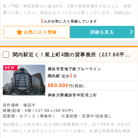
虎ノ門駅・神谷町駅から徒歩6分。2階の事務所物件が出ました。桜田
通りに面しており、周辺はオフィスビルが多くございます。詳細はお気
軽にお問い合わせください。※事務所のみ出店可能です
1
人がお気に入り登録しています
お気に入り登録
詳細を見る
関内駅近く！尾上町4階の貸事務所（227.88平
米）
NEW
横浜市営地下鉄ブルーライン
1
関内駅
徒歩
分
680,000
円(税抜)
神奈川県横浜市中区
尾上町
造作価格：確認中
階層/面積：4階 / 227.88㎡(68.93坪)
現業態：オフィス（事務所）
引渡状態：営業中/現状渡し
関内駅近くの好立地にある4階の貸事務所です。227.88平米（68.93
坪）のゆとりある広さとエレベーターを備え、快適な執務環境を確保で
きます。なお、飲食不可となります。ぜひお問い合わせください。