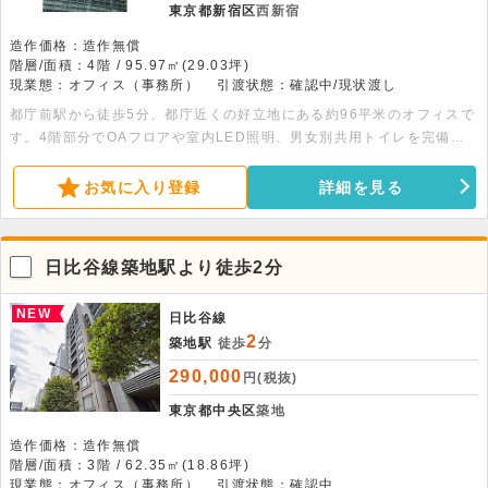
東京都新宿区
西新宿
造作価格：造作無償
階層/面積：4階 / 95.97㎡(29.03坪)
現業態：オフィス（事務所）
引渡状態：確認中/現状渡し
都庁前駅から徒歩5分、都庁近くの好立地にある約96平米のオフィスで
す。4階部分でOAフロアや室内LED照明、男女別共用トイレを完備
し、快適な執務環境を確保できます。お気軽にお問い合わせください。
お気に入り登録
詳細を見る
日比谷線築地駅より徒歩2分
NEW
日比谷線
2
築地駅
徒歩
分
290,000
円(税抜)
東京都中央区
築地
造作価格：造作無償
階層/面積：3階 / 62.35㎡(18.86坪)
現業態：オフィス（事務所）
引渡状態：確認中