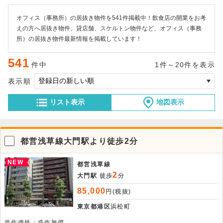
オフィス（事務所）の居抜き物件を541件掲載中！飲食店の開業をお考
えの方へ居抜き物件、貸店舗、スケルトン物件など、オフィス（事務
所）の居抜き物件最新情報を掲載しています！
541
件中
1件～20件を表示
表示順
リスト表示
地図表示
都営浅草線大門駅より徒歩2分
NEW
都営浅草線
2
大門駅
徒歩
分
85,000
円(税抜)
東京都港区
浜松町
造作価格：造作無償