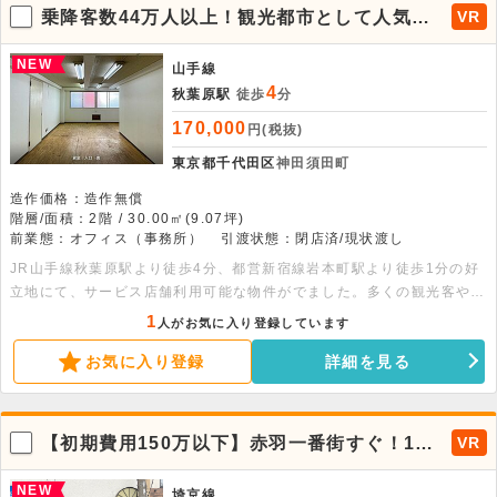
乗降客数44万人以上！観光都市として人気の
VR
秋葉原駅より徒歩4分の2階店舗がでました。
NEW
山手線
4
秋葉原駅
徒歩
分
170,000
円(税抜)
東京都千代田区
神田須田町
造作価格：造作無償
階層/面積：2階 / 30.00㎡(9.07坪)
前業態：オフィス（事務所）
引渡状態：閉店済/現状渡し
JR山手線秋葉原駅より徒歩4分、都営新宿線岩本町駅より徒歩1分の好
立地にて、サービス店舗利用可能な物件がでました。多くの観光客やビ
ジネスマンの見込める立地です。物販やサービス店等の利用が可能にな
1
人がお気に入り登録しています
ります。2階外壁部分へは大きく看板設置も可能です。是非お早めにお
お気に入り登録
詳細を見る
問い合わせください。
【初期費用150万以下】赤羽一番街すぐ！1階
VR
路面×大型看板で視認性良好の元事務所小箱物
件
NEW
埼京線