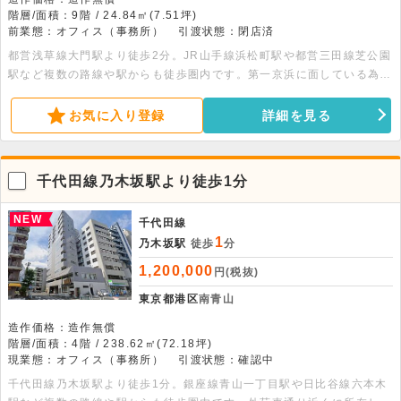
階層/面積：9階 / 24.84㎡(7.51坪)
前業態：オフィス（事務所）
引渡状態：閉店済
都営浅草線大門駅より徒歩2分。JR山手線浜松町駅や都営三田線芝公園
駅など複数の路線や駅からも徒歩圏内です。第一京浜に面している為、
眺望良好です。エレベーター・夜間オートロック・エアコン・照明完備
です。
お気に入り登録
詳細を見る
千代田線乃木坂駅より徒歩1分
NEW
千代田線
1
乃木坂駅
徒歩
分
1,200,000
円(税抜)
東京都港区
南青山
造作価格：造作無償
階層/面積：4階 / 238.62㎡(72.18坪)
現業態：オフィス（事務所）
引渡状態：確認中
千代田線乃木坂駅より徒歩1分。銀座線青山一丁目駅や日比谷線六本木