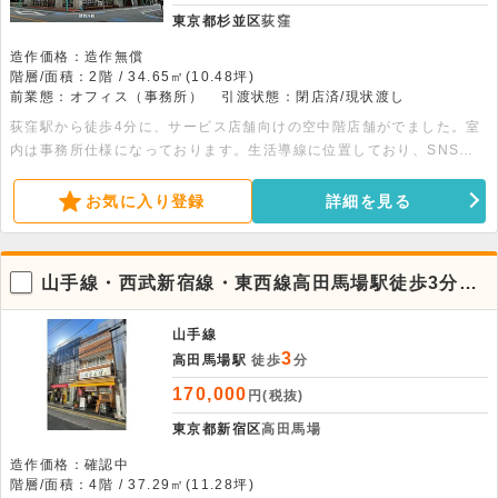
東京都杉並区
荻窪
造作価格：造作無償
階層/面積：2階 / 34.65㎡(10.48坪)
前業態：オフィス（事務所）
引渡状態：閉店済/現状渡し
荻窪駅から徒歩4分に、サービス店舗向けの空中階店舗がでました。室
内は事務所仕様になっております。生活導線に位置しており、SNS集
客も狙える立地です。同ビルにもサービス店舗が入居中で、個人の方へ
もおすすめの物件です。内見も可能ですので、お気軽にお問い合わせく
お気に入り登録
詳細を見る
ださい。
山手線・西武新宿線・東西線高田馬場駅徒歩3分！
4階店舗物件。
山手線
3
高田馬場駅
徒歩
分
170,000
円(税抜)
東京都新宿区
高田馬場
造作価格：確認中
階層/面積：4階 / 37.29㎡(11.28坪)