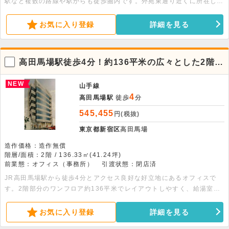
駅など複数の路線や駅からも徒歩圏内です。外苑東通り近くに所在しま
す。4階ワンフロアの募集です。3部屋に分かれています。
お気に入り登録
詳細を見る
高田馬場駅徒歩4分！約136平米の広々とした2階貸
事務所
NEW
山手線
4
高田馬場駅
徒歩
分
545,455
円(税抜)
東京都新宿区
高田馬場
造作価格：造作無償
階層/面積：2階 / 136.33㎡(41.24坪)
前業態：オフィス（事務所）
引渡状態：閉店済
JR高田馬場駅から徒歩4分とアクセス良好な好立地にあるオフィスで
す。2階部分のワンフロア約136平米でレイアウトしやすく、給湯室や
トイレも完備。お気軽にお問い合わせください。
お気に入り登録
詳細を見る