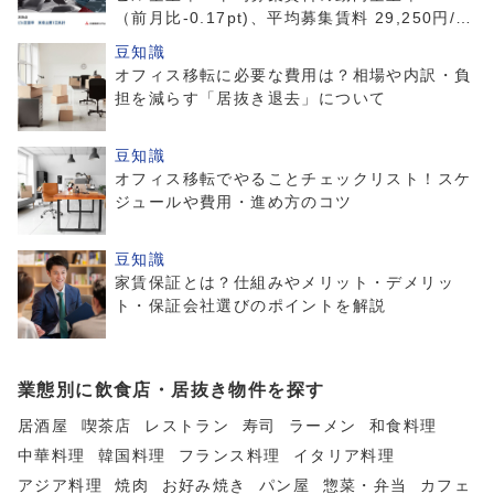
（前月比-0.17pt)、平均募集賃料 29,250円/坪
（前月比 +367円/坪）
豆知識
オフィス移転に必要な費用は？相場や内訳・負
担を減らす「居抜き退去」について
豆知識
オフィス移転でやることチェックリスト！スケ
ジュールや費用・進め方のコツ
豆知識
家賃保証とは？仕組みやメリット・デメリッ
ト・保証会社選びのポイントを解説
業態別に飲食店・居抜き物件を探す
居酒屋
喫茶店
レストラン
寿司
ラーメン
和食料理
中華料理
韓国料理
フランス料理
イタリア料理
アジア料理
焼肉
お好み焼き
パン屋
惣菜・弁当
カフェ