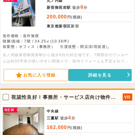
丸ノ内線
6
新宿御苑前駅
徒歩
分
200,000
円(税抜)
東京都新宿区
新宿
造作価格：造作無償
階層/面積：7階 / 34.25㎡(10.36坪)
前業態：オフィス（事務所）
引渡状態：閉店済/現状渡し
丸ノ内線新宿御苑前駅から徒歩6分の好立地です。7階部分のワンルー
ムは約35平米の使いやすい間取りで、室内リフォームも予定されてい
ます。エレベーター完備で利便性が高く、落ち着いた事務環境です。
お気に入り登録
詳細を見る
視認性良好！事務所・サービス店向け物件で
VR
ました。
NEW
中央線
4
三鷹駅
徒歩
分
162,000
円(税抜)