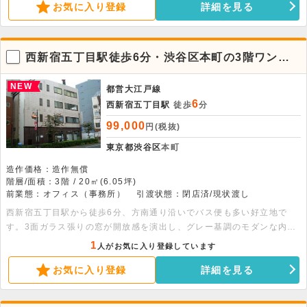
お気に入り登録
詳細を見る
西新宿五丁目駅徒歩6分・渋谷区本町の3階ワンフ
ロア貸事務所
NEW
都営大江戸線
6
西新宿五丁目駅
徒歩
分
99,000
円(税抜)
東京都渋谷区
本町
造作価格：造作無償
階層/面積：3階 / 20㎡(6.05坪)
前業態：オフィス（事務所）
引渡状態：閉店済/現状渡し
西新宿五丁目駅から徒歩6分、方南通り沿いでバス便も多い好立地で
す。3面ガラス張りの窓が開放感を演出し、グレー基調のモダンな内装
が整っています。ワンフロア占有でトイレもあり、飲食不可のため落ち
1
人がお気に入り登録しています
着いた事務環境に最適。ぜひお問い合わせください。※告知事項あり
お気に入り登録
詳細を見る