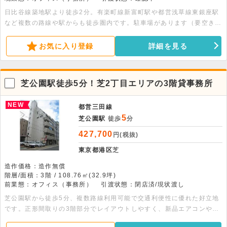
日比谷線築地駅より徒歩2分。有楽町線新富町駅や都営浅草線東銀座駅
など複数の路線や駅からも徒歩圏内です。駐車場があります（要空き確
認）。エレベーター・機械警備・駐輪場・管理人常駐・宅配ボックス・
オートロック・トイレ完備です。
お気に入り登録
詳細を見る
芝公園駅徒歩5分！芝2丁目エリアの3階貸事務所
NEW
都営三田線
5
芝公園駅
徒歩
分
427,700
円(税抜)
東京都港区
芝
造作価格：造作無償
階層/面積：3階 / 108.76㎡(32.9坪)
前業態：オフィス（事務所）
引渡状態：閉店済/現状渡し
芝公園駅から徒歩5分、複数路線利用可能で交通利便性に優れた好立地
です。正形間取りの3階部分でレイアウトしやすく、新品エアコンや
LED照明、男女別トイレを完備。お気軽にお問い合わせください。