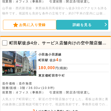
現業態：オフィス（事務所）
引渡状態：閉店済/現状渡し
山手線・西武新宿線・東西線高田馬場駅から徒歩3分のアクセスを誇る
物件です。視認性も良好な条件の立地です。約37平米の室内には個別
空調や専用トイレが整っており、事務作業にも適した環境です。詳細に
つきましてはお問い合わせください。
お気に入り登録
詳細を見る
町田駅徒歩4分、サービス店舗向けの空中階店舗が
でました。
小田急小田原線
4
町田駅
徒歩
分
180,000
円(税抜)
東京都町田市
中町
造作価格：造作無償
階層/面積：3階 / 36.03㎡(10.9坪)
前業態：オフィス（事務所）
引渡状態：閉店済/現状渡し
人気エリア町田駅にて、駅近の空中階店舗がでました。看板は表側と裏
の線路側に設置相談可能ですので、視認性良好です。事務所仕様での引
き渡しとなります。サービス店舗で独立を検討されている方へもおすす