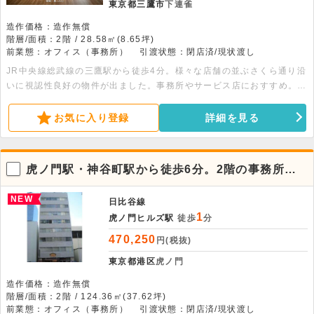
東京都三鷹市
下連雀
造作価格：造作無償
階層/面積：2階 / 28.58㎡(8.65坪)
前業態：オフィス（事務所）
引渡状態：閉店済/現状渡し
JR中央線総武線の三鷹駅から徒歩4分。様々な店舗の並ぶさくら通り沿
いに視認性良好の物件が出ました。事務所やサービス店におすすめ。事
務所仕様でのお引渡しとなります。なかなか物件が出ないエリアですの
でお早めにお問い合わせください。
お気に入り登録
詳細を見る
虎ノ門駅・神谷町駅から徒歩6分。2階の事務所物
件です。
NEW
日比谷線
1
虎ノ門ヒルズ駅
徒歩
分
470,250
円(税抜)
東京都港区
虎ノ門
造作価格：造作無償
階層/面積：2階 / 124.36㎡(37.62坪)
前業態：オフィス（事務所）
引渡状態：閉店済/現状渡し