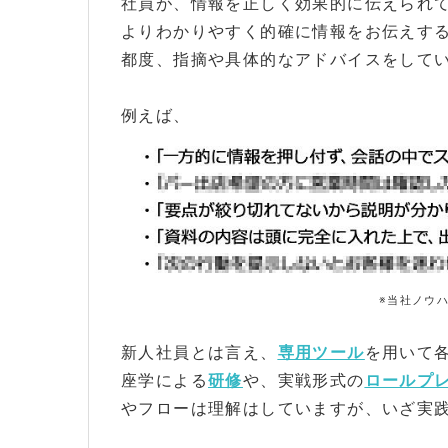
社員が、情報を正しく効果的に伝えられ
よりわかりやすく的確に情報をお伝えす
都度、指摘や具体的なアドバイスをして
例えば、
※当社ノウ
新人社員とは言え、
専用ツール
を用いて
座学による
研修
や、実戦形式の
ロールプ
やフローは理解はしていますが、いざ実