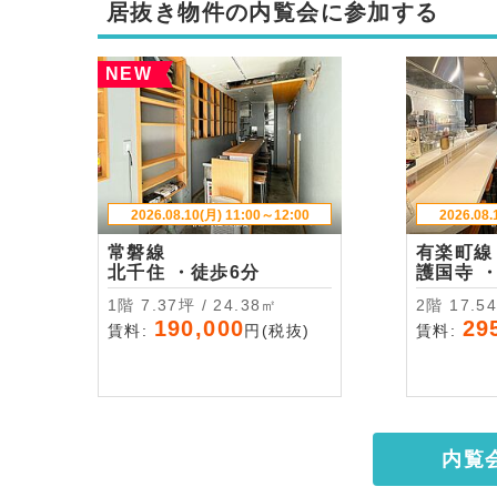
居抜き物件の内覧会に参加する
NEW
2026.08.10(月) 11:00～12:00
2026.08.
常磐線
有楽町線
北千住 ・徒歩6分
護
1階 7.37坪 / 24.38㎡
2階 17
190,000
29
賃料:
円(税抜)
賃料:
内覧