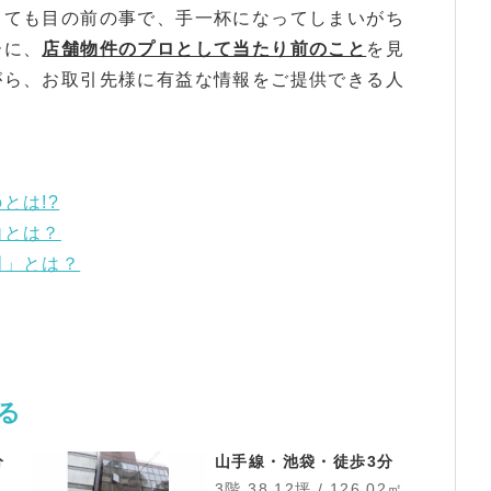
しても目の前の事で、手一杯になってしまいがち
ーに、
店舗物件のプロとして当たり前のこと
を見
がら、お取引先様に有益な情報をご提供できる人
とは!?
由とは？
門」とは？
る
分
山手線・池袋・徒歩3分
3階 38.12坪 / 126.02㎡