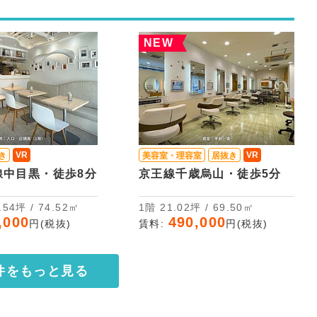
NEW
VR
VR
き
美容室・理容室
居抜き
線中目黒・徒歩8分
京王線千歳烏山・徒歩5分
2階 22.54坪 / 74.52㎡
1階 21.02坪 / 69.50㎡
,000
490,000
円(税抜)
賃料:
円(税抜)
件をもっと見る