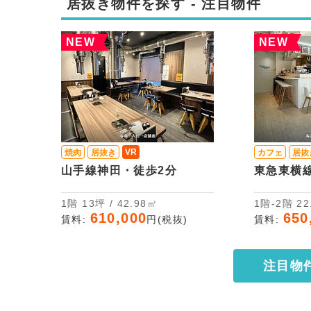
居抜き物件を探す - 注目物件
NEW
NEW
VR
焼肉
居抜き
カフェ
居抜
山手線神田・徒歩2分
東急東横
1階 13坪 / 42.98㎡
1階-
610,000
650
賃料:
円(税抜)
賃料:
注目物