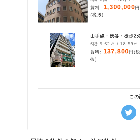
148.04㎡
1,300,000
賃料:
円
(税抜)
山手線・渋谷・徒歩2
6階 5.62坪 / 18.59㎡
137,800
賃料:
円(
抜)
この