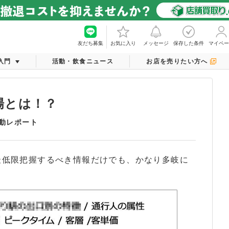
友だち募集
お気に入り
メッセージ
保存した条件
マイペー
入門
活動・飲食ニュース
お店を売りたい方へ
場とは！？
動レポート
最低限把握するべき情報だけでも、かなり多岐に