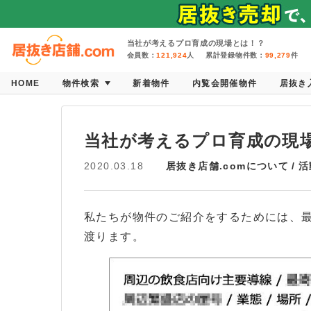
当社が考えるプロ育成の現場とは！？
会員数：
121,924
人
累計登録物件数：
99,279
件
HOME
物件検索
新着物件
内覧会開催物件
居抜き
当社が考えるプロ育成の現
2020.03.18
居抜き店舗.comについて
活
私たちが物件のご紹介をするためには、
渡ります。