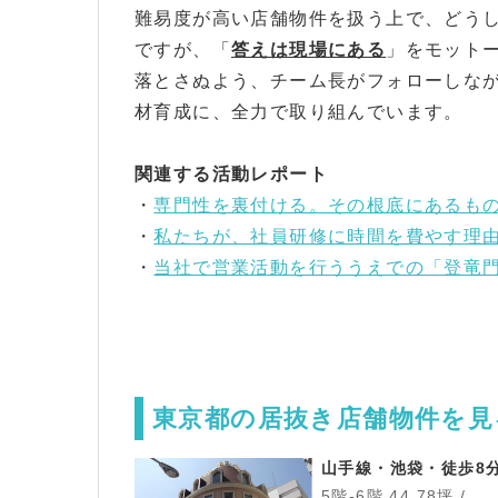
難易度が高い店舗物件を扱う上で、どう
ですが、「
答えは現場にある
」をモット
落とさぬよう、チーム長がフォローしな
材育成に、全力で取り組んでいます。
関連する活動レポート
・
専門性を裏付ける。その根底にあるもの
・
私たちが、社員研修に時間を費やす理
・
当社で営業活動を行ううえでの「登竜
東京都の居抜き店舗物件を見
山手線・池袋・徒歩8
5階-6階 44.78坪 /