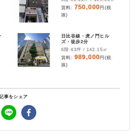
750,000
賃料:
円(税
抜)
分
日比谷線・虎ノ門ヒル
ズ・徒歩2分
6階 43坪 / 142.15㎡
税
989,000
賃料:
円(税
抜)
記事をシェア