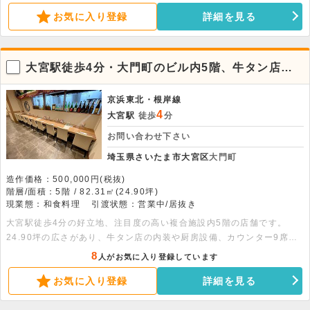
ください。
お気に入り登録
詳細を見る
大宮駅徒歩4分・大門町のビル内5階、牛タン店居
抜き店舗
京浜東北・根岸線
4
大宮駅
徒歩
分
お問い合わせ下さい
埼玉県さいたま市大宮区
大門町
造作価格：500,000円(税抜)
階層/面積：5階 / 82.31㎡(24.90坪)
現業態：和食料理
引渡状態：営業中/居抜き
大宮駅徒歩4分の好立地、注目度の高い複合施設内5階の店舗です。
24.90坪の広さがあり、牛タン店の内装や厨房設備、カウンター9席を
含む計34席を活かしてスムーズな開業が目指せます。詳細につきまし
8
人がお気に入り登録しています
てはお気軽にお問い合わせください。
お気に入り登録
詳細を見る