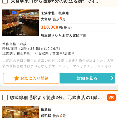
大宮駅東口から徒歩6分の好立地物件です。
京浜東北・根岸線
6
大宮駅
徒歩
分
310,000
円(税抜)
埼玉県さいたま市大宮区
下町
造作価格：相談
階層/面積：2階 / 33.58㎡(10.16坪)
現業態：和食料理
引渡状態：営業中/居抜き
大宮駅の東口の旧中山道沿いのビル2階に居抜き物件が出ました。大宮
駅の居抜き物件はまれとなります。サラリーマンが多く、ランチも夜の
時間帯も見込めるエリアになります。居酒屋・和食・寿司・懐石料理等
としてご利用いただける物件となっております。人気エリアの好立地物
お気に入り登録
詳細を見る
件となりますので、是非お早めにお問い合わせください。
総武線稲毛駅より徒歩2分。元飲食店の1階路
VR
面店舗です。
総武線
2
稲毛駅
徒歩
分