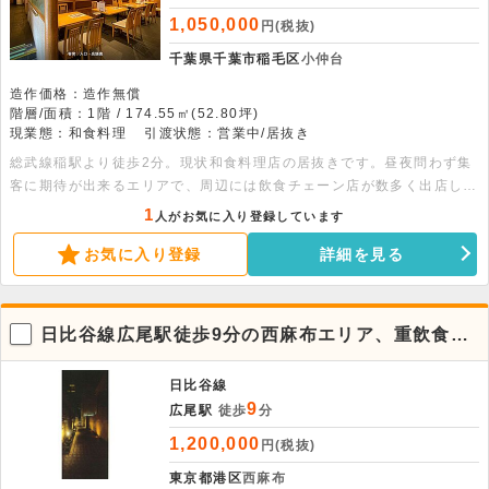
1,050,000
円(税抜)
千葉県千葉市稲毛区
小仲台
造作価格：造作無償
階層/面積：1階 / 174.55㎡(52.80坪)
現業態：和食料理
引渡状態：営業中/居抜き
総武線稲駅より徒歩2分。現状和食料理店の居抜きです。昼夜問わず集
客に期待が出来るエリアで、周辺には飲食チェーン店が数多く出店して
おります。居抜き物件となりますので、初期投資を抑えて出店が可能と
1
人がお気に入り登録しています
なります。業種のご相談等、是非お早めにお問合せ下さい。
お気に入り登録
詳細を見る
日比谷線広尾駅徒歩9分の西麻布エリア、重飲食可
能な地下1階の店舗
日比谷線
9
広尾駅
徒歩
分
1,200,000
円(税抜)
東京都港区
西麻布