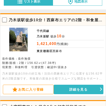
リスト表示
地図表示
乃木坂駅徒歩10分！西麻布エリアの2階・和食屋居
抜き店舗
千代田線
10
乃木坂駅
徒歩
分
1,421,400
円(税抜)
東京都港区
西麻布
造作価格：造作無償
階層/面積：2階 / 156.62㎡(47.38坪)
現業態：和食料理
引渡状態：確認中/居抜き
乃木坂駅徒歩10分の好立地！注目の西麻布エリアに位置する156.62平
米の2階店舗です。和食屋の居抜き仕様でスムーズな開店をサポート。
多様な業態に対応可能な魅力的な物件です。お気軽にお問い合わせくだ
さい。
お気に入り登録
詳細を見る