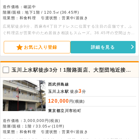
造作価格：確認中
階層/面積：地下1階 / 120.5㎡(36.45坪)
現業態：和食料理
引渡状態：営業中/居抜き
広尾駅徒歩9分、西麻布4丁目アドレスに位置する注目の店舗です。ふ
ぐ料理店が営業中のため居抜き相談もスムーズ。36.45坪の空間はカウ
ンターや個室も備え、幅広い重飲食業態に対応します。詳細はお問い合
わせください。
お気に入り登録
詳細を見る
玉川上水駅徒歩3分！1階路面店、大型団地近接の
飲食向き貸店舗
西武拝島線
3
玉川上水駅
徒歩
分
120,000
円(税抜)
東京都立川市
柏町
造作価格：3,000,000円(税抜)
階層/面積：1階 / 33.05㎡(10坪)
現業態：和食料理
引渡状態：営業中/居抜き