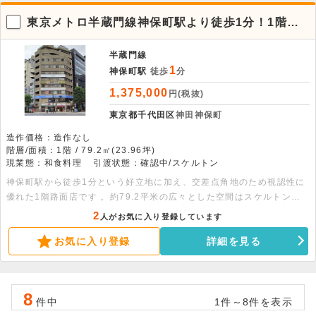
東京メトロ半蔵門線神保町駅より徒歩1分！1階店
舗物件
半蔵門線
1
神保町駅
徒歩
分
1,375,000
円(税抜)
東京都千代田区
神田神保町
造作価格：造作なし
階層/面積：1階 / 79.2㎡(23.96坪)
現業態：和食料理
引渡状態：確認中/スケルトン
神保町駅から徒歩1分という好立地に加え、交差点角地のため視認性に
優れた1階路面店です 。約79.2平米の広々とした空間はスケルトン渡
しで、カフェや居酒屋など幅広い飲食業態にも対応可能です 。看板取
2
人がお気に入り登録しています
付スペースもあり、集客が期待できる好条件の物件で新しい挑戦を始め
お気に入り登録
詳細を見る
ませんか 。
8
件中
1件～8件を表示