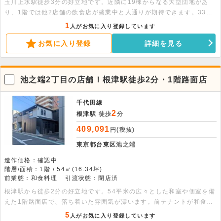
玉川上水駅徒歩3分の好立地です。近隣に19棟からなる大型団地があ
り、1階では他2店舗の飲食店が盛業中と人通りが期待できます。33平
米の使いやすい広さで、造作設備付きの居抜きとして魅力的な物件で
1
人がお気に入り登録しています
す。
お気に入り登録
詳細を見る
池之端2丁目の店舗！根津駅徒歩2分・1階路面店
千代田線
2
根津駅
徒歩
分
409,091
円(税抜)
東京都台東区
池之端
造作価格：確認中
階層/面積：1階 / 54㎡(16.34坪)
前業態：和食料理
引渡状態：閉店済
根津駅から徒歩2分の好立地です。54平米の広々とした和室や個室を備
えた1階路面店で、落ち着いた雰囲気が漂います。前テナントが和食店
のため、幅広い業種のご相談が可能です。まずはお気軽にお問い合わせ
5
人がお気に入り登録しています