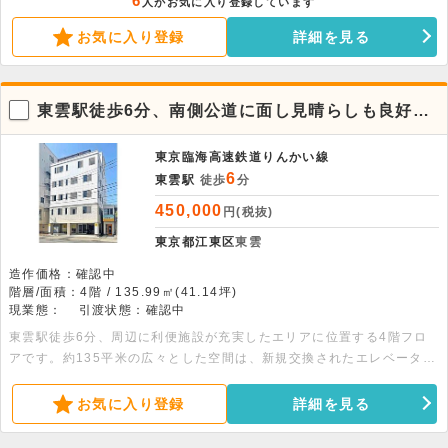
6
人がお気に入り登録しています
約34.71平米（10.5坪）の1階空間で 、幅広い業態に対応可能です。ま
お気に入り登録
詳細を見る
ずはお気軽にお問い合わせください。
東雲駅徒歩6分、南側公道に面し見晴らしも良好な
4階ワンフロア
東京臨海高速鉄道りんかい線
6
東雲駅
徒歩
分
450,000
円(税抜)
東京都江東区
東雲
造作価格：確認中
階層/面積：4階 / 135.99㎡(41.14坪)
現業態：
引渡状態：確認中
東雲駅徒歩6分、周辺に利便施設が充実したエリアに位置する4階フロ
アです。約135平米の広々とした空間は、新規交換されたエレベーター
でアクセスも快適なクリニックビルとなります。詳細についてはお問い
合わせください。
お気に入り登録
詳細を見る