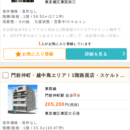
東京都江東区
猿江
造作価格：造作なし
階層/面積：1階 / 56.52㎡(17.1坪)
現業態：その他
引渡状態：営業中/スケルトン
住吉駅徒歩3分とアクセス良好な1階路面の1フロア1テナント物件で
す。約56平米のゆとりあるスケルトン渡しで、自由度の高い内装レイ
アウトが実現できます。軽飲食をはじめ幅広い業態に対応可能で、新規
1
人がお気に入り登録しています
出店にもおすすめです！
お気に入り登録
詳細を見る
門前仲町・越中島エリア！1階路面店・スケルトン
貸店舗
東西線
9
門前仲町駅
徒歩
分
205,200
円(税抜)
東京都江東区
古石場
造作価格：造作なし
階層/面積：1階 / 33.3㎡(10.07坪)