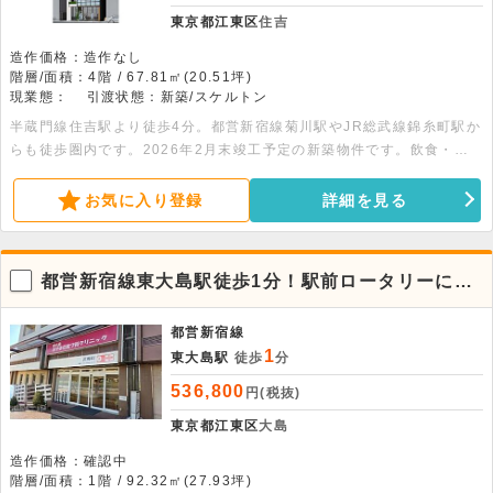
東京都江東区
住吉
造作価格：造作なし
階層/面積：4階 / 67.81㎡(20.51坪)
現業態：
引渡状態：新築/スケルトン
半蔵門線住吉駅より徒歩4分。都営新宿線菊川駅やJR総武線錦糸町駅か
らも徒歩圏内です。2026年2月末竣工予定の新築物件です。飲食・美
容系テナント歓迎、その他サービス店舗もご相談可能です。1フロア1
テナントの貸店舗・事務所です。スケルトンの為自由なレイアウトが可
お気に入り登録
詳細を見る
能です。
都営新宿線東大島駅徒歩1分！駅前ロータリーに面
した1階店舗物件。飲食系不可
都営新宿線
1
東大島駅
徒歩
分
536,800
円(税抜)
東京都江東区
大島
造作価格：確認中
階層/面積：1階 / 92.32㎡(27.93坪)