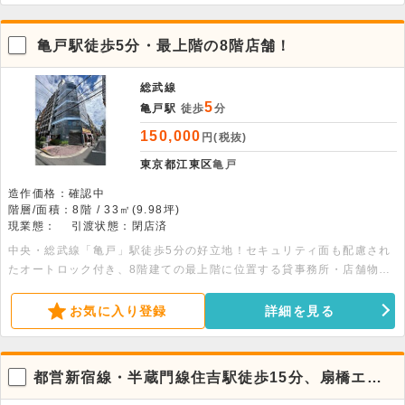
亀戸駅徒歩5分・最上階の8階店舗！
総武線
5
亀戸駅
徒歩
分
150,000
円(税抜)
東京都江東区
亀戸
造作価格：確認中
階層/面積：8階 / 33㎡(9.98坪)
現業態：
引渡状態：閉店済
中央・総武線「亀戸」駅徒歩5分の好立地！セキュリティ面も配慮され
たオートロック付き、8階建ての最上階に位置する貸事務所・店舗物件
です。専有面積33平米の使いやすいワンフロアで、エレベーターも完
備しています。即入居が可能で、多様な業種についてご相談が可能で
お気に入り登録
詳細を見る
す。お気軽にお問い合わせください
都営新宿線・半蔵門線住吉駅徒歩15分、扇橋エリ
アの1階～3階部分の店舗物件。飲食店相談