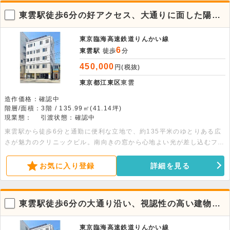
東雲駅徒歩6分の好アクセス、大通りに面した陽当
り良好な3階
東京臨海高速鉄道りんかい線
6
東雲駅
徒歩
分
450,000
円(税抜)
東京都江東区
東雲
造作価格：確認中
階層/面積：3階 / 135.99㎡(41.14坪)
現業態：
引渡状態：確認中
東雲駅から徒歩6分と通勤に便利な立地で、約135平米のゆとりある広
さが魅力のクリニックビル。南向きの窓から心地よい光が差し込むフロ
アで、エレベーター移動もスムーズ。詳細についてはお問い合わせくだ
さい。
お気に入り登録
詳細を見る
東雲駅徒歩6分の大通り沿い、視認性の高い建物の
2階。クリニック募集
東京臨海高速鉄道りんかい線