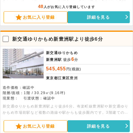
なく運営でき、ワンオペレーションでの独立開業やお二人での運営をご
48
人がお気に入り登録しています
検討中の方に大変おすすめの物件となっております。また、初期費用が
お気に入り登録
詳細を見る
約80万円ほどで床壁天井も既にあるため、費用を抑えての出店が可能
です。好条件の1階路面店につき、ぜひお早めにお問い合わせ・ご内見
をご検討ください。
新交通ゆりかもめ新豊洲駅より徒歩6分
新交通ゆりかもめ
6
新豊洲駅
徒歩
分
545,455
円(税抜)
東京都江東区
豊洲
造作価格：確認中
階層/面積：1階 / 30.29㎡(9.16坪)
現業態：
引渡状態：確認中
新交通ゆりかもめ新豊洲駅より徒歩6分。有楽町線豊洲駅や新交通ゆり
かもめ市場前駅など複数の路線や駅からも徒歩圏内です。3階建ての建
物の1階部分、30.29平米の店舗物件です。詳細はお問合せ下さい。
お気に入り登録
詳細を見る