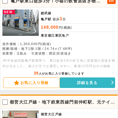
亀戸駅東口徒歩3分！小箱の飲食居抜き物
VR
件。
NEW
総武線
3
亀戸駅
徒歩
分
148,000
円(税抜)
東京都江東区
亀戸
造作価格：1,300,000円(税抜)
階層/面積：地下1階-1階 / 24.74㎡(7.48坪)
前業態：立飲み
引渡状態：閉店済/居抜き
JR中央総武線亀戸駅最寄り、東口徒歩3分の好立地に居酒屋の居抜き物
件が出ました。 個人の方でも運営しやすい、家賃10万円台の小箱物件
になります。駅からの主導線上にあるため、終日人通りの多いエリアに
39
人がお気に入り登録しています
なります。また看板は、店舗前面に大きく出すことが可能です。店内は
お気に入り登録
詳細を見る
立ち飲み居酒屋の居抜き状態になるため、同様の業態であればコストを
抑えてのご出店が可能です。なかなか出ない物件となりますので、お早
めにお問い合わせください。 面積：地下1階10.06平米、1階14.68平
米
都営大江戸線・地下鉄東西線門前仲町駅、元テイク
アウト店の物件が出ました！
都営大江戸線