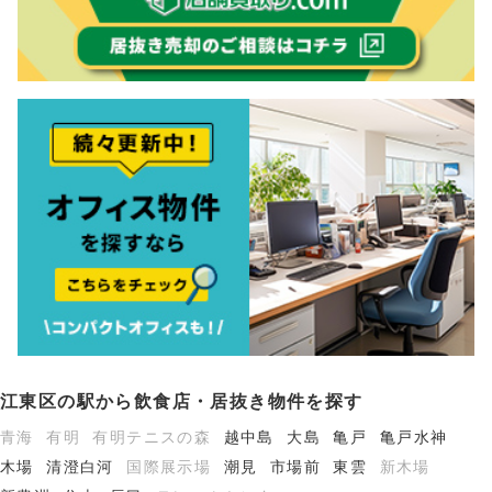
江東区の駅から飲食店・居抜き物件を探す
青海
有明
有明テニスの森
越中島
大島
亀戸
亀戸水神
木場
清澄白河
国際展示場
潮見
市場前
東雲
新木場