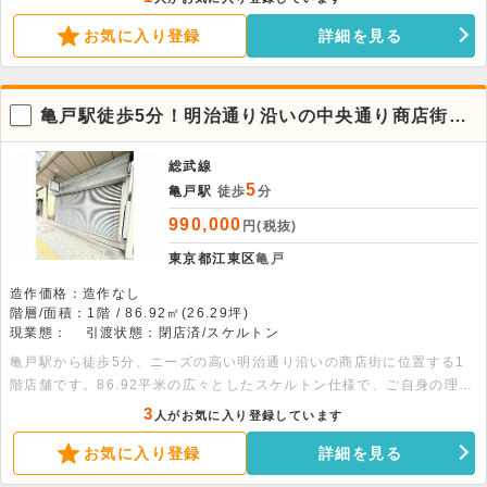
食不可の落ち着いた環境で、選りすぐりのビジネス拠点として最適で
お気に入り登録
詳細を見る
す。ぜひお気軽にお問い合わせください。
亀戸駅徒歩5分！明治通り沿いの中央通り商店街に
佇む1階店舗
総武線
5
亀戸駅
徒歩
分
990,000
円(税抜)
東京都江東区
亀戸
造作価格：造作なし
階層/面積：1階 / 86.92㎡(26.29坪)
現業態：
引渡状態：閉店済/スケルトン
亀戸駅から徒歩5分、ニーズの高い明治通り沿いの商店街に位置する1
階店舗です。86.92平米の広々としたスケルトン仕様で、ご自身の理想
のデザインを実現できます。飲食業態の相談も可能な好条件物件です。
3
人がお気に入り登録しています
お気に入り登録
詳細を見る