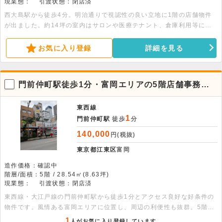
現業態：
引渡状態：閉店済
西大島駅から徒歩4分。明治通りで視認性の良い立地に1階の店舗物件
が出ました。約14坪の室内はサロンや医療テナント、倉庫利用等にお
すすめです。詳細はお気軽にお問い合わせください。
お気に入り登録
詳細を見る
門前仲町駅徒歩1分・富岡エリアの5階店舗事務
所、利便性良好
東西線
1
門前仲町駅
徒歩
分
140,000
円(税抜)
東京都江東区
富岡
造作価格：確認中
階層/面積：5階 / 28.54㎡(8.63坪)
現業態：
引渡状態：閉店済
東西線・大江戸線の門前仲町駅から徒歩1分とアクセス良好な好条件の
物件です。風情ある富岡エリアに位置し、周辺の利便性も抜群。5階部
分の室内はリフォーム済で、約28.54平米の整った快適な空間です。飲
1
人がお気に入り登録しています