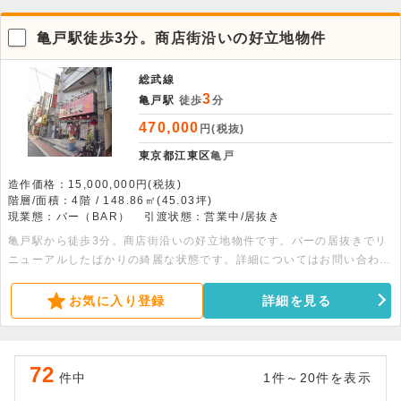
亀戸駅徒歩3分。商店街沿いの好立地物件
総武線
3
亀戸駅
徒歩
分
470,000
円(税抜)
東京都江東区
亀戸
造作価格：15,000,000円(税抜)
階層/面積：4階 / 148.86㎡(45.03坪)
現業態：バー（BAR）
引渡状態：営業中/居抜き
亀戸駅から徒歩3分。商店街沿いの好立地物件です。バーの居抜きでリ
ニューアルしたばかりの綺麗な状態です。詳細についてはお問い合わせ
ください。
お気に入り登録
詳細を見る
72
件中
1件～20件を表示