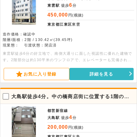
6
東雲駅
徒歩
分
450,000
円(税抜)
東京都江東区
東雲
造作価格：確認中
階層/面積：2階 / 130.42㎡(39.45坪)
現業態：
引渡状態：閉店済
東雲駅徒歩6分の好立地で、南側大通りに面した視認性に優れた建物で
す。2階部分は約130平米のワンフロアで、エレベーターも完備された
クリニックビルとなります。詳細についてはお問い合わせください。
お気に入り登録
詳細を見る
大島駅徒歩4分。中の橋商店街に位置する1階の好
条件店舗事務所
都営新宿線
4
大島駅
徒歩
分
200,000
円(税抜)
東京都江東区
大島