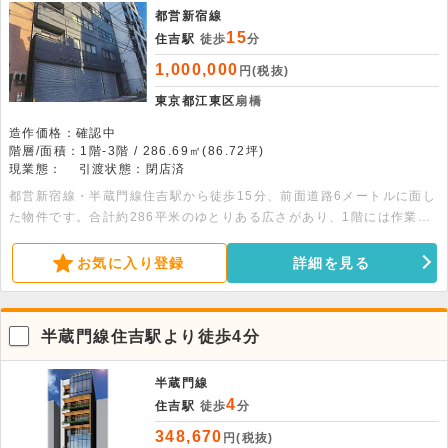
都営新宿線
15
住吉駅
徒歩
分
1,000,000
円(税抜)
東京都江東区
扇橋
造作価格：確認中
階層/面積：1階-3階 / 286.69㎡(86.72坪)
現業態：
引渡状態：閉店済
都営新宿線・半蔵門線住吉駅から徒歩15分、前面道路6メートルに面し
た物件です。合計約286平米のゆとりある広さがあり、1階には作業ス
ペースやシャッターを備えています。飲食店利用も相談可能な、幅広い
業態に対応する優れた環境です。詳細につきましてはお問い合わせくだ
お気に入り登録
詳細を見る
さい。 面積：1階89.57平米・2階98.56平米・3階93.56平米
半蔵門線住吉駅より徒歩4分
半蔵門線
4
住吉駅
徒歩
分
348,670
円(税抜)