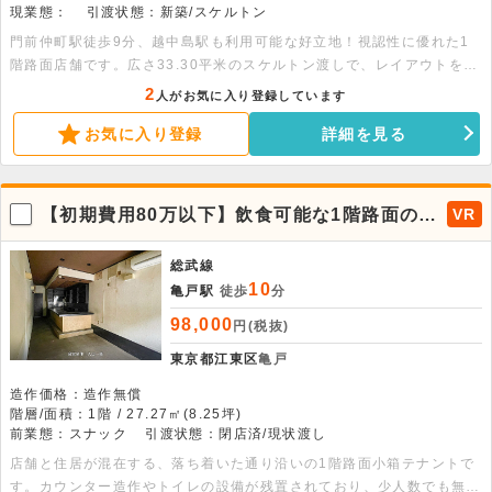
現業態：
引渡状態：新築/スケルトン
門前仲町駅徒歩9分、越中島駅も利用可能な好立地！視認性に優れた1
階路面店舗です。広さ33.30平米のスケルトン渡しで、レイアウトを自
由に計画できます。幅広く対応可能です。お気軽にお問い合わせくださ
2
人がお気に入り登録しています
い。
お気に入り登録
詳細を見る
【初期費用80万以下】飲食可能な1階路面の小
VR
箱物件です！
総武線
10
亀戸駅
徒歩
分
98,000
円(税抜)
東京都江東区
亀戸
造作価格：造作無償
階層/面積：1階 / 27.27㎡(8.25坪)
前業態：スナック
引渡状態：閉店済/現状渡し
店舗と住居が混在する、落ち着いた通り沿いの1階路面小箱テナントで
す。カウンター造作やトイレの設備が残置されており、少人数でも無理