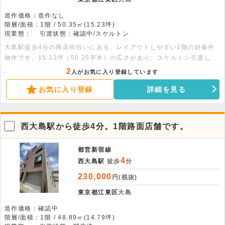
造作価格：造作なし
階層/面積：1階 / 50.35㎡(15.23坪)
現業態：
引渡状態：確認中/スケルトン
大島駅徒歩4分の商店街沿いにある、レイアウトしやすい1階の好条件
物件です。15.23坪（50.35平米）の広さがあり、スケルトン引渡しの
ため幅広い業態に柔軟に対応します。まずはお気軽にお問い合わせくだ
2
人がお気に入り登録しています
さい。
お気に入り登録
詳細を見る
西大島駅から徒歩4分。1階路面店舗です。
都営新宿線
4
西大島駅
徒歩
分
230,000
円(税抜)
東京都江東区
大島
造作価格：確認中
階層/面積：1階 / 48.89㎡(14.79坪)