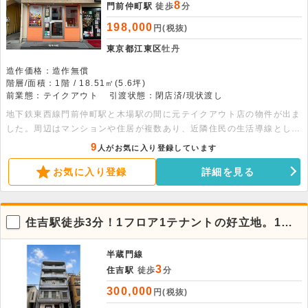
8
門前仲町駅
徒歩
分
198,000
円(税抜)
東京都江東区
牡丹
造作価格：造作無償
階層/面積：1階 / 18.51㎡(5.6坪)
前業態：テイクアウト
引渡状態：閉店済/現状渡し
地下鉄東西線門前仲町駅と木場駅の間に元テイクアウト店の物件が出ま
した。周辺はマンションや住居が複数あり、近隣住民の生活導線として
昼夜問わず人通りがありますので、地域密着型の店舗を開業希望の方に
9
人がお気に入り登録しています
はピッタリの立地です。店内にはカウンター造作、1槽シンク、2槽シ
お気に入り登録
詳細を見る
ンク、グリストラップ等が残った状態でのお引渡しとなります。近しい
業態であればその他設備が揃い次第すぐの出店も可能です。様々な業態
での相談も可能となりますので、お気軽にお問い合わせください。
住吉駅徒歩3分！1フロア1テナントの好立地。1階
貸店舗事務所
半蔵門線
3
住吉駅
徒歩
分
300,000
円(税抜)