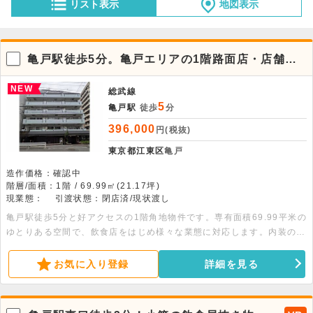
リスト表示
地図表示
亀戸駅徒歩5分。亀戸エリアの1階路面店・店舗事
務所
NEW
総武線
5
亀戸駅
徒歩
分
396,000
円(税抜)
東京都江東区
亀戸
造作価格：確認中
階層/面積：1階 / 69.99㎡(21.17坪)
現業態：
引渡状態：閉店済/現状渡し
亀戸駅徒歩5分と好アクセスの1階角地物件です。専有面積69.99平米の
ゆとりある空間で、飲食店をはじめ様々な業態に対応します。内装の改
装も可能なため自由度の高さが魅力です。ぜひご相談ください。
お気に入り登録
詳細を見る