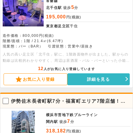
常磐線
5
北千住駅
徒歩
分
195,000
円(税抜)
東京都足立区
千住
造作価格：800,000円(税抜)
階層/面積：1階 / 21.4㎡(6.47坪)
現業態：バー（BAR）
引渡状態：営業中/居抜き
人気の高い足立区「北千住」駅に、1階路面物件が出ました。駅からの
動線は比較的わかりやすく、周辺は居酒屋・バル・バーといった小箱の
飲食店が軒を連ねております。検討出来る業態に制限はありますが、約
12
人がお気に入り登録しています
6.5坪と人気の小箱物件です。取得費用も比較的抑えられる為、予算を
お気に入り登録
詳細を見る
抑えての出店が可能です。その為初めて出店を予定される方や、小規模
での店舗を検討している方に特におすすめな物件です。なかなか出ない
立地ですので、ご興味ある方は是非お早めにお問い合わせ下さい。
伊勢佐木長者町駅7分・福富町エリア7階店舗！飲
食店も対応可能
横浜市営地下鉄ブルーライン
7
関内駅
徒歩
分
318,182
円(税抜)