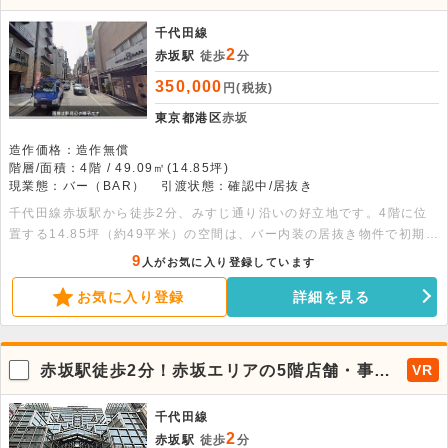
地、4階バー居抜き物件
千代田線
2
赤坂駅
徒歩
分
350,000
円(税抜)
東京都港区
赤坂
造作価格：造作無償
階層/面積：4階 / 49.09㎡(14.85坪)
現業態：バー（BAR）
引渡状態：確認中/居抜き
千代田線赤坂駅から徒歩2分、みすじ通り沿いの好立地です。4階に位
置する14.85坪（約49平米）の空間は、バー内装の居抜き物件で初期費
用を抑えてスタートできます。幅広い業態に対応可能ですのでお気軽に
9
人がお気に入り登録しています
ご相談ください。
お気に入り登録
詳細を見る
赤坂駅徒歩2分！赤坂エリアの5階店舗・事務
VR
所
千代田線
2
赤坂駅
徒歩
分