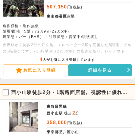
507,150
円(税抜)
東京都港区
赤坂
造作価格：造作無償
階層/面積：5階 / 72.89㎡(22.05坪)
現業態：バー（BAR）
引渡状態：営業中/現状渡し
赤坂駅から徒歩2分の好立地、エレベーター2基を完備した6階建てビル
の5階部分です。72.89平米（22.05坪）の広さがあり、レイアウトの
しやすい空間です。内装付きのリース店舗となります。詳細については
4
人がお気に入り登録しています
お問い合わせください。
お気に入り登録
詳細を見る
西小山駅徒歩2分・1階路面店舗。視認性に優れた
好条件の店舗物件
東急目黒線
2
西小山駅
徒歩
分
358,000
円(税抜)
東京都品川区
小山