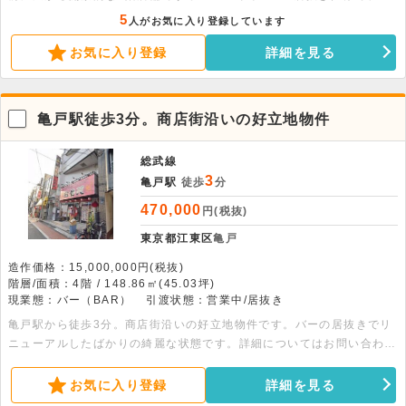
期費用を抑えて出店可能 。24時間利用でき、幅広い業態におすすめで
5
人がお気に入り登録しています
す 。
お気に入り登録
詳細を見る
亀戸駅徒歩3分。商店街沿いの好立地物件
総武線
3
亀戸駅
徒歩
分
470,000
円(税抜)
東京都江東区
亀戸
造作価格：15,000,000円(税抜)
階層/面積：4階 / 148.86㎡(45.03坪)
現業態：バー（BAR）
引渡状態：営業中/居抜き
亀戸駅から徒歩3分。商店街沿いの好立地物件です。バーの居抜きでリ
ニューアルしたばかりの綺麗な状態です。詳細についてはお問い合わせ
ください。
お気に入り登録
詳細を見る