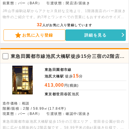
前業態：バー（BAR）
引渡状態：閉店済/居抜き
JR山手線駒込駅からアクセス良好な立地より、1階路面店のバー居抜き
物件のご紹介です。約7坪とワンオペでの営業にもおすすめのサイズ感
です。店内にはカウンターなどの造作が残っているため、初期費用を抑
32
人がお気に入り登録しています
えてスピーディな開業が可能です。深夜0時までの営業も可能で、落ち
お気に入り登録
詳細を見る
着いた雰囲気の隠れ家バーやカフェ等にぴったり。人気の駒込エリアと
なりますので、ぜひお早めにご検討ください。
東急田園都市線池尻大橋駅徒歩15分三宿の2階店
舗、緑広がる好条件のBar物件
東急田園都市線
15
池尻大橋駅
徒歩
分
413,000
円(税抜)
東京都世田谷区
池尻
造作価格：相談
階層/面積：2階 / 58.99㎡(17.84坪)
現業態：バー（BAR）
引渡状態：確認中/居抜き
東急田園都市線池尻大橋駅徒歩15分の三宿エリア 。世田谷公園が目の
前に広がる開放的な2階店舗です 。58.99平米のBar居抜き仕様で、初