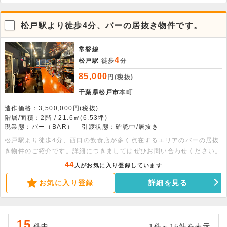
松戸駅より徒歩4分、バーの居抜き物件です。
常磐線
4
松戸駅
徒歩
分
85,000
円(税抜)
千葉県松戸市
本町
造作価格：3,500,000円(税抜)
階層/面積：2階 / 21.6㎡(6.53坪)
現業態：バー（BAR）
引渡状態：確認中/居抜き
松戸駅より徒歩4分、西口の飲食店が多く点在するエリアのバーの居抜
き物件のご紹介です。詳細につきましてはぜひお問い合わせください。
44
人がお気に入り登録しています
お気に入り登録
詳細を見る
15
件中
1件～15件を表示