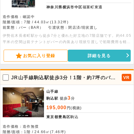
神奈川県横浜市中区
福富町東通
造作価格：確認中
階層/面積：7階 / 44.03㎡(13.32坪)
前業態：バー（BAR）
引渡状態：閉店済/現状渡し
伊勢佐木長者町駅から徒歩7分と優れた好立地の7階店舗です。約44.05
平米の空間は前テナントがバーの内装あり現状引渡しで初期費用を軽減
できます。重飲食店や各種飲食店も対応可能。気軽にお問い合わせくだ
さい。
お気に入り登録
詳細を見る
JR山手線駒込駅徒歩3分！1階・約7坪のバー
VR
居抜き物件が出ました。
山手線
3
駒込駅
徒歩
分
195,000
円(税抜)
東京都豊島区
駒込
造作価格：造作無償
階層/面積：1階 / 24.66㎡(7.46坪)