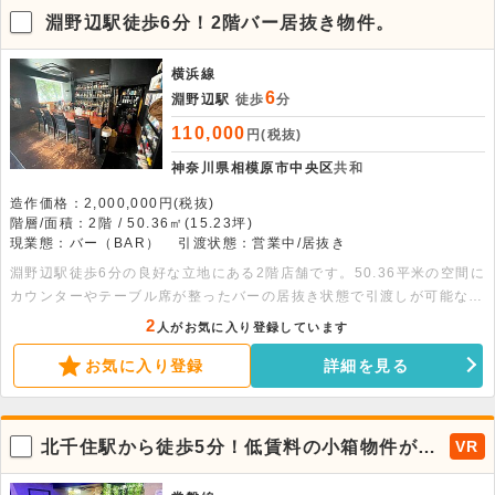
淵野辺駅徒歩6分！2階バー居抜き物件。
横浜線
6
淵野辺駅
徒歩
分
110,000
円(税抜)
神奈川県相模原市中央区
共和
造作価格：2,000,000円(税抜)
階層/面積：2階 / 50.36㎡(15.23坪)
現業態：バー（BAR）
引渡状態：営業中/居抜き
淵野辺駅徒歩6分の良好な立地にある2階店舗です。50.36平米の空間に
カウンターやテーブル席が整ったバーの居抜き状態で引渡しが可能なた
め、スムーズに開業できます。ぜひ気軽にお問い合わせください。
2
人がお気に入り登録しています
お気に入り登録
詳細を見る
北千住駅から徒歩5分！低賃料の小箱物件が出
VR
ました。