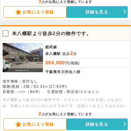
3
人がお気に入り登録しています
お問い合わせください。 面積：各階51.23平米
お気に入り登録
詳細を見る
本八幡駅より徒歩2分の物件です。
総武線
2
本八幡駅
徒歩
分
500,000
円(税抜)
千葉県市川市
南八幡
造作価格：造作なし
階層/面積：2階 / 92.33㎡(27.93坪)
前業態：バー（BAR）
引渡状態：閉店済/スケルトン
本八幡駅より徒歩2分の物件です。スケルトンでの引き渡しとなるた
め、内装こだわりたい方におすすめです。詳細につきましてはぜひお問
い合わせください。
2
人がお気に入り登録しています
お気に入り登録
詳細を見る