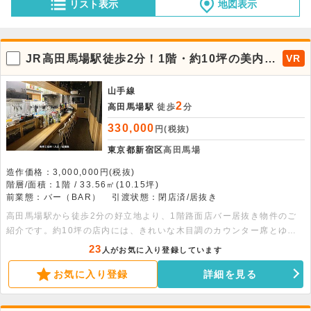
リスト表示
地図表示
JR高田馬場駅徒歩2分！1階・約10坪の美内装
VR
バー居抜き物件が出ました。
山手線
2
高田馬場駅
徒歩
分
330,000
円(税抜)
東京都新宿区
高田馬場
造作価格：3,000,000円(税抜)
階層/面積：1階 / 33.56㎡(10.15坪)
前業態：バー（BAR）
引渡状態：閉店済/居抜き
高田馬場駅から徒歩2分の好立地より、1階路面店バー居抜き物件のご
紹介です。約10坪の店内には、きれいな木目調のカウンター席とゆっ
たりくつろげる座敷スペースが完備されており、初期費用を大幅に抑え
23
人がお気に入り登録しています
てスピーディな開業が可能です。深夜営業も可能なため、落ち着いた雰
お気に入り登録
詳細を見る
囲気のバーや小料理屋やダイニングバー等にもおすすめです。学生やビ
ジネスマンで賑わう人気エリアとなりますので、ぜひお早めにご検討く
ださい。