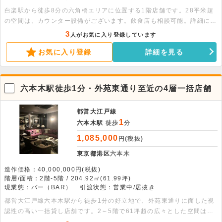
白楽駅から徒歩8分の六角橋エリアに位置する1階店舗です。28平米超
の空間は、カウンター設備がございます。飲食店も相談可能。詳細につ
いてはお問い合わせください。
3
人がお気に入り登録しています
お気に入り登録
詳細を見る
六本木駅徒歩1分・外苑東通り至近の4層一括店舗
都営大江戸線
1
六本木駅
徒歩
分
1,085,000
円(税抜)
東京都港区
六本木
造作価格：40,000,000円(税抜)
階層/面積：2階-5階 / 204.92㎡(61.99坪)
現業態：バー（BAR）
引渡状態：営業中/居抜き
都営大江戸線六本木駅から徒歩1分の好立地で、外苑東通りに面した視
認性の高い一括貸し店舗です。2～5階で61坪超の広々とした空間は、
カラオケ個室バーの居抜き状態で引き渡しとなっております。お気軽に