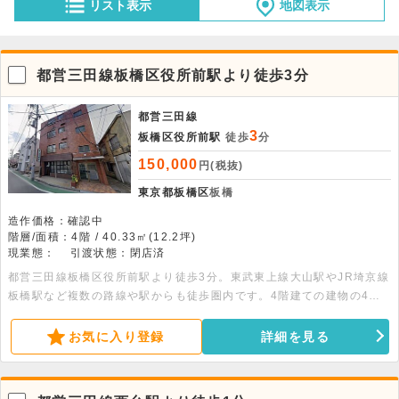
リスト表示
地図表示
都営三田線板橋区役所前駅より徒歩3分
都営三田線
3
板橋区役所前駅
徒歩
分
150,000
円(税抜)
東京都板橋区
板橋
造作価格：確認中
階層/面積：4階 / 40.33㎡(12.2坪)
現業態：
引渡状態：閉店済
都営三田線板橋区役所前駅より徒歩3分。東武東上線大山駅やJR埼京線
板橋駅など複数の路線や駅からも徒歩圏内です。4階建ての建物の4階
部分、40.33平米の事務所利用可能な物件です。駐輪場があります。
お気に入り登録
詳細を見る