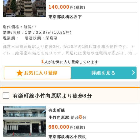
140,000
円(税抜)
東京都板橋区
坂下
造作価格：確認中
階層/面積：1階 / 35.87㎡(10.85坪)
現業態：
引渡状態：閉店済
都営三田線蓮根駅より徒歩3分。約10坪の1階店舗事務所物件です。ト
イレ・給湯室を備えております。周辺には団地や住宅街が広がり、地域
住民を対象としたパーソナルジム・美容サロン・整体整骨院・ネイルア
1
人がお気に入り登録しています
イラッシュサロン・学習塾・各種スクールに適した立地です。オートロ
お気に入り登録
詳細を見る
ックの活用もでき、建物裏の共用部から入室も可能ですので、業態に合
わせて出入りを選択できます。
有楽町線小竹向原駅より徒歩8分
有楽町線
8
小竹向原駅
徒歩
分
660,000
円(税抜)
東京都板橋区
小茂根