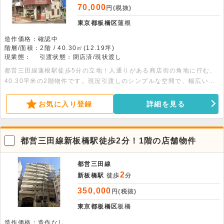
70,000
円(税抜)
東京都板橋区
蓮根
造作価格：確認中
階層/面積：2階 / 40.30㎡(12.19坪)
現業態：
引渡状態：閉店済/現状渡し
都営三田線蓮根駅徒歩5分の立地！人通りがある商店街の角地に佇む、
40.30平米の2階物件です。現況引渡しのシンプルな空間で、幅広い業
態に対応できます。詳細につきましてはお問い合わせください。
お気に入り登録
詳細を見る
都営三田線新板橋駅徒歩2分！1階の店舗物件
都営三田線
2
新板橋駅
徒歩
分
350,000
円(税抜)
東京都板橋区
板橋
造作価格：造作なし