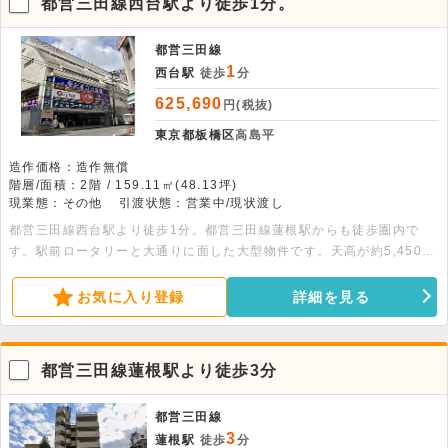
都営三田線西台駅より徒歩1分。
都営三田線
1
西台駅
徒歩
分
625,690
円(税抜)
東京都板橋区
高島平
造作価格：造作無償
階層/面積：2階 / 159.11㎡(48.13坪)
現業態：その他
引渡状態：営業中/現状渡し
都営三田線西台駅より徒歩1分。都営三田線蓮根駅からも徒歩圏内で
す。駅前ロータリーと大通りに面した大型物件です。天高が約5,450ｍ
ｍと開放感があります。重飲食・軽飲食・物販・サービス等出店可能で
す。
お気に入り登録
詳細を見る
都営三田線蓮根駅より徒歩3分
都営三田線
3
蓮根駅
徒歩
分