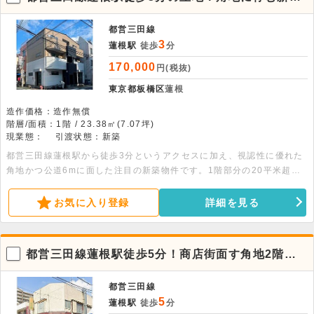
の1階貸店舗物件。飲食不可
都営三田線
3
蓮根駅
徒歩
分
170,000
円(税抜)
東京都板橋区
蓮根
造作価格：造作無償
階層/面積：1階 / 23.38㎡(7.07坪)
現業態：
引渡状態：新築
都営三田線蓮根駅から徒歩3分というアクセスに加え、視認性に優れた
角地かつ公道6mに面した注目の新築物件です。1階部分の20平米超の
空間は床コンクリート仕様で、幅広い業態のビジネスに柔軟に対応しま
す。詳細につきましてはお問い合わせください。
お気に入り登録
詳細を見る
都営三田線蓮根駅徒歩5分！商店街面す角地2階店
舗物件。飲食不可
都営三田線
5
蓮根駅
徒歩
分