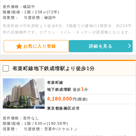
造作価格：確認中
階層/面積：1階 / 238㎡(72坪)
現業態：
引渡状態：確認中
有楽町線小竹向原駅より徒歩8分。3階建ての建物の1階部分、約238平
米の店舗物件です。エアコン・トイレ・キッチンが残置物となります。
電動シャッター前に駐車2台可能です。契約条件・業種・使用開始日等
ご相談ください。
お気に入り登録
詳細を見る
有楽町線地下鉄成増駅より徒歩1分
有楽町線
1
地下鉄成増駅
徒歩
分
4,180,000
円(税抜)
東京都板橋区
成増
造作価格：造作なし
階層/面積：1階 / 630㎡(190.58坪)
現業態：
引渡状態：営業中/スケルトン