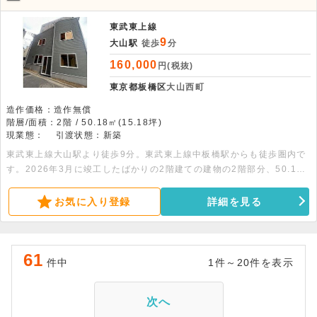
東武東上線
9
大山駅
徒歩
分
160,000
円(税抜)
東京都板橋区
大山西町
造作価格：造作無償
階層/面積：2階 / 50.18㎡(15.18坪)
現業態：
引渡状態：新築
東武東上線大山駅より徒歩9分。東武東上線中板橋駅からも徒歩圏内で
す。2026年3月に竣工したばかりの2階建ての建物の2階部分、50.18
平米の物件です。詳細はお問合せ下さい。
お気に入り登録
詳細を見る
61
件中
1件～20件を表示
次へ