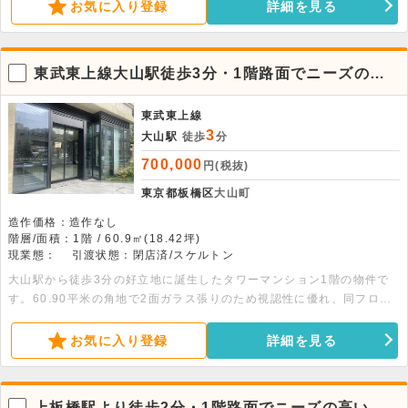
お気に入り登録
詳細を見る
東武東上線大山駅徒歩3分・1階路面でニーズの高
い貸店舗
東武東上線
3
大山駅
徒歩
分
700,000
円(税抜)
東京都板橋区
大山町
造作価格：造作なし
階層/面積：1階 / 60.9㎡(18.42坪)
現業態：
引渡状態：閉店済/スケルトン
大山駅から徒歩3分の好立地に誕生したタワーマンション1階の物件で
す。60.90平米の角地で2面ガラス張りのため視認性に優れ、同フロア
では大手スーパーが営業しています。詳細はお問い合わせください。
お気に入り登録
詳細を見る
上板橋駅より徒歩2分・1階路面でニーズの高い賃