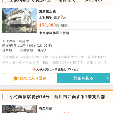
貸店舗事務所
東武東上線
2
上板橋駅
徒歩
分
150,000
円(税抜)
東京都板橋区
上板橋
造作価格：確認中
階層/面積：1階 / 60㎡(18.15坪)
現業態：
引渡状態：閉店済
上板橋駅から徒歩2分の好立地にある1階路面物件です。専有面積は60
平米と使いやすい広さで、幅広い業態に対応可能です。詳細については
お気軽にお問い合わせください。
4
人がお気に入り登録しています
お気に入り登録
詳細を見る
小竹向原駅徒歩14分！商店街に面する1階貸店舗・
事務所
有楽町線