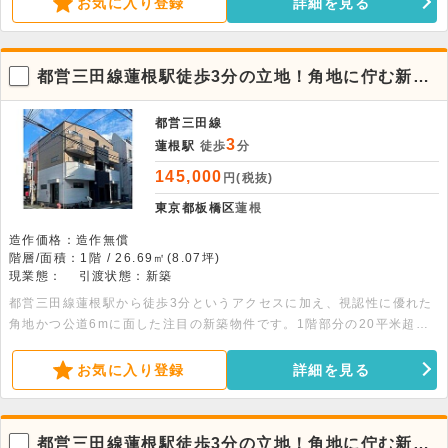
お気に入り登録
詳細を見る
都営三田線蓮根駅徒歩3分の立地！角地に佇む新築
の1階貸店舗物件。飲食不可
都営三田線
3
蓮根駅
徒歩
分
145,000
円(税抜)
東京都板橋区
蓮根
造作価格：造作無償
階層/面積：1階 / 26.69㎡(8.07坪)
現業態：
引渡状態：新築
都営三田線蓮根駅から徒歩3分というアクセスに加え、視認性に優れた
角地かつ公道6mに面した注目の新築物件です。1階部分の20平米超の
空間は床コンクリート仕様で、幅広い業態のビジネスに柔軟に対応しま
す。詳細につきましてはお問い合わせください。
お気に入り登録
詳細を見る
都営三田線蓮根駅徒歩3分の立地！角地に佇む新築