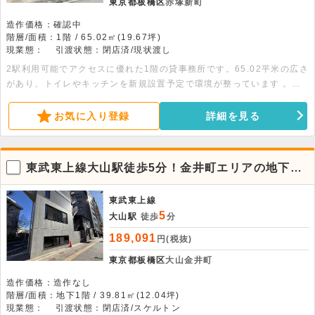
東京都板橋区
赤塚新町
造作価格：確認中
階層/面積：1階 / 65.02㎡(19.67坪)
現業態：
引渡状態：閉店済/現状渡し
2駅利用可能でアクセスに優れた1階の貸事務所です。65.02平米の広さ
があり、トイレやキッチンを新規設置予定で環境が整っています 。落
ち着いたオフィスとして最適ですので、お気軽にお問い合わせくださ
い。
お気に入り登録
詳細を見る
東武東上線大山駅徒歩5分！金井町エリアの地下一
階店舗物件。飲食要相談
東武東上線
5
大山駅
徒歩
分
189,091
円(税抜)
東京都板橋区
大山金井町
造作価格：造作なし
階層/面積：地下1階 / 39.81㎡(12.04坪)
現業態：
引渡状態：閉店済/スケルトン