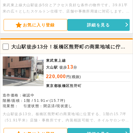
東武東上線大山駅徒歩5分とアクセス良好な条件の物件です。39.81平
米の広々としたスケルトン仕様で、店舗や事務所用途に対応します。詳
細につきましてはお問い合わせください。
お気に入り登録
詳細を見る
大山駅徒歩13分！板橋区熊野町の商業地域に佇む1
階店舗
東武東上線
13
大山駅
徒歩
分
220,000
円(税抜)
東京都板橋区
熊野町
造作価格：確認中
階層/面積：1階 / 51.91㎡(15.7坪)
現業態：
引渡状態：閉店済/現状渡し
大山駅徒歩13分。板橋区熊野町の商業地域に位置する、1階の15.7坪
（51.91平米）店舗・事務所です。内装相談可能で、ネイルサロンや整
体などの物販・軽飲食に最適です。まずはお気軽にお問い合わせくださ
い 。