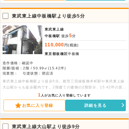
東武東上線中板橋駅より徒歩5分
東武東上線
5
中板橋駅
徒歩
分
110,000
円(税抜)
東京都板橋区
中板橋
造作価格：確認中
階層/面積：2階 / 50.99㎡(15.42坪)
現業態：
引渡状態：閉店済
東武東上線中板橋駅より徒歩5分。都営三田線板橋本町駅や東武東上線
大山駅からも徒歩圏内です。2階建ての建物の2階部分、15.42坪の賃貸
アパートです。事務所・倉庫・住居利用相談可能です。エアコン・瞬間
1
人がお気に入り登録しています
湯沸かし器は残置物となります。
お気に入り登録
詳細を見る
東武東上線大山駅より徒歩9分