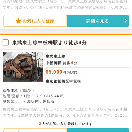
有楽町線地下鉄成増駅より徒歩1分。東武東上線成増駅からも徒歩圏内
です。国道沿いの、地下1階付き14階建ての建物の1階部分、630.00平
米の貸店舗です。バイク置場と駐輪場があります。24時間利用可能で
す。スケルトンの為、自由なレイアウトが可能です。
お気に入り登録
詳細を見る
東武東上線中板橋駅より徒歩4分
東武東上線
4
中板橋駅
徒歩
分
65,000
円(税抜)
東京都板橋区
中板橋
造作価格：確認中
階層/面積：1階 / 17.99㎡(5.44坪)
現業態：
引渡状態：閉店済
東武東上線中板橋駅より徒歩4分。東武東上線ときわ台駅からも徒歩圏
内です。2階建ての建物の1階部分、5.44坪の賃貸事務所です。2026年
にフルリフォーム済です。事務所利用可能です。
2
人がお気に入り登録しています