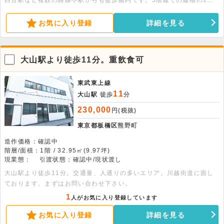
西台駅など複数の路線や駅からも徒歩圏内です。5階建ての建物の1階
部分、21.05坪の店舗事務所です。別途契約にて駐車場あります。フリ
ースペース・倉庫契約可能です。
お気に入り登録
詳細を見る
大山駅より徒歩11分。重飲食可
東武東上線
11
大山駅
徒歩
分
230,000
円(税抜)
東京都板橋区
熊野町
造作価格：確認中
階層/面積：1階 / 32.95㎡(9.97坪)
現業態：
引渡状態：確認中/現状渡し
大山駅より徒歩11分。交通量、人通りの多いエリア。川越街道に面し
ております。まずはお問い合わせ下さい。
1
人がお気に入り登録しています
お気に入り登録
詳細を見る