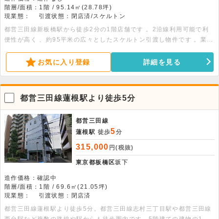
階層/面積：1階 / 95.14㎡(28.78坪)
現業態：
引渡状態：閉店済/スケルトン
都営三田線新板橋駅から徒歩2分の1階店舗です 。2沿線利用可能で利
便性が高く 、約95平米の広々としたスケルトン引渡し物件です 。業種
のご相談も可能です。詳細につきましてはお問い合わせください。
お気に入り登録
詳細を見る
都営三田線蓮根駅より徒歩5分
都営三田線
5
蓮根駅
徒歩
分
315,000
円(税抜)
東京都板橋区
坂下
造作価格：確認中
階層/面積：1階 / 69.6㎡(21.05坪)
現業態：
引渡状態：閉店済
都営三田線蓮根駅より徒歩5分。都営三田線志村三丁目駅や都営三田線