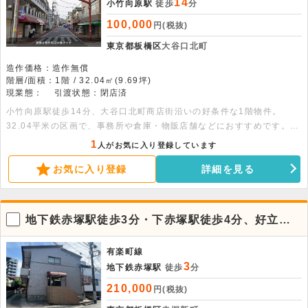
14
小竹向原駅
徒歩
分
100,000
円(税抜)
東京都板橋区
大谷口北町
造作価格：造作無償
階層/面積：1階 / 32.04㎡(9.69坪)
現業態：
引渡状態：閉店済
小竹向原駅徒歩14分、大谷口北町商店街沿いの好条件な1階物件。
32.04平米の区画で、事務所や倉庫・物販店舗などにおすすめです。詳
細についてはお問い合わせください。
1
人がお気に入り登録しています
お気に入り登録
詳細を見る
地下鉄赤塚駅徒歩3分・下赤塚駅徒歩4分、好立地
な1階の貸事務所
有楽町線
3
地下鉄赤塚駅
徒歩
分
210,000
円(税抜)