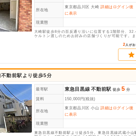
東京都品川区
大崎
詳細はログイン後
所在地
に表示
現業態
大崎駅徒歩8分の百反通り沿いに位置する1階部分、32
ケルトン渡しのためお好みの店舗づくりが可能です。ま
2
人がお
線不動前駅より徒歩5分
5
東急目黒線
不動前駅
最寄駅
徒歩
分
賃料
150,000
円(税抜)
東京都品川区
小山
詳細はログイン後
所在地
に表示
現業態
東急目黒線不動前駅より徒歩5分。東急目黒線武蔵小山