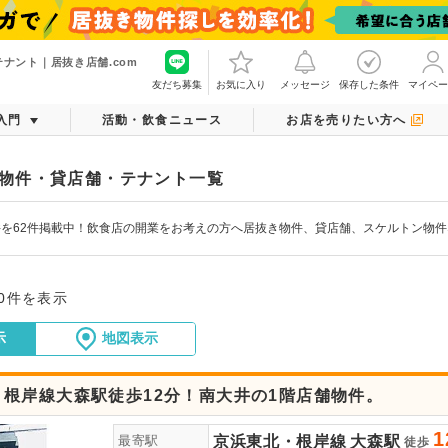
ナント｜居抜き店舗.com
友だち募集
お気に入り
メッセージ
保存した条件
マイペー
入門
活動・飲食ニュース
お店を売りたい方へ
物件・貸店舗・テナント一覧
を62件掲載中！飲食店の開業をお考えの方へ居抜き物件、貸店舗、スケルトン物
20件を表示
示
地図表示
・根岸線大森駅徒歩12分！南大井の1階店舗物件。
1
京浜東北・根岸線
大森駅
最寄駅
徒歩