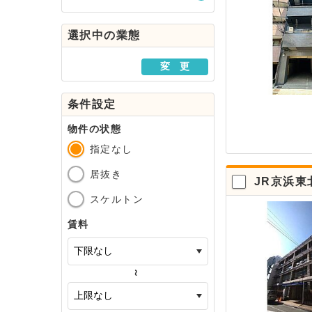
駅・路線から探す
選択中の業態
地域から探す
変 更
条件設定
物件の状態
指定なし
居抜き
JR京浜東
スケルトン
賃料
～