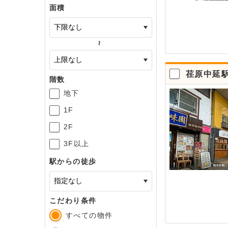
面積
～
荏原中延
階数
地下
1F
2F
3F以上
駅からの徒歩
こだわり条件
すべての物件