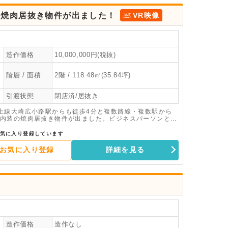
の焼肉居抜き物件が出ました！
VR映像
造作価格
10,000,000円(税抜)
階層 / 面積
2階 / 118.48㎡(35.84坪)
引渡状態
閉店済/居抜き
上線大崎広小路駅からも徒歩4分と複数路線・複数駅から
内装の焼肉居抜き物件が出ました。ビジネスパーソンと近
業態に対応可能なインフラスペックの高い物件です。目黒
きます。内見のご希望やご質問等ございましたら、お気軽
気に入り登録しています
お気に入り登録
詳細を見る
造作価格
造作なし