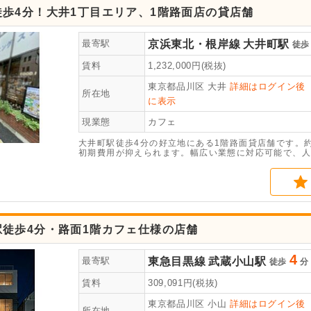
徒歩4分！大井1丁目エリア、1階路面店の貸店舗
京浜東北・根岸線
大井町駅
最寄駅
徒歩
賃料
1,232,000
円(税抜)
東京都品川区
大井
詳細はログイン後
所在地
に表示
現業態
カフェ
大井町駅徒歩4分の好立地にある1階路面貸店舗です。
初期費用が抑えられます。幅広い業態に対応可能で、人
駅徒歩4分・路面1階カフェ仕様の店舗
4
東急目黒線
武蔵小山駅
最寄駅
徒歩
分
賃料
309,091
円(税抜)
東京都品川区
小山
詳細はログイン後
所在地