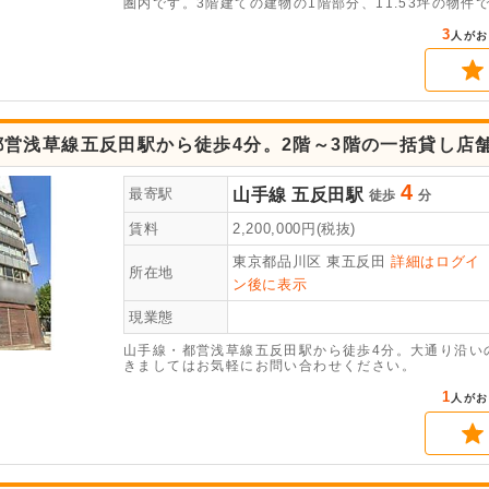
圏内です。3階建ての建物の1階部分、11.53坪の物
3
人がお
都営浅草線五反田駅から徒歩4分。2階～3階の一括貸し店
4
山手線
五反田駅
最寄駅
徒歩
分
賃料
2,200,000
円(税抜)
東京都品川区
東五反田
詳細はログイ
所在地
ン後に表示
現業態
山手線・都営浅草線五反田駅から徒歩4分。大通り沿い
きましてはお気軽にお問い合わせください。
1
人がお