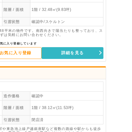
階層 / 面積
1階 / 32.48㎡(9.83坪)
引渡状態
確認中/スケルトン
.48平米の物件です。南西向きで陽当たりも整っており、ス
ずは気軽にお問い合わせください。
気に入り登録しています
お気に入り登録
詳細を見る
造作価格
確認中
階層 / 面積
1階 / 38.12㎡(11.53坪)
引渡状態
閉店済
駅や東急池上線戸越銀座駅など複数の路線や駅からも徒歩