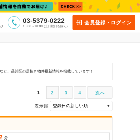
03-5379-0222
会員登録・ログイン
10:00～18:00 (土日祝日を除く)
ジ
件など、品川区の居抜き物件最新情報を掲載しています！
1
2
3
4
次へ
表示順
2
分