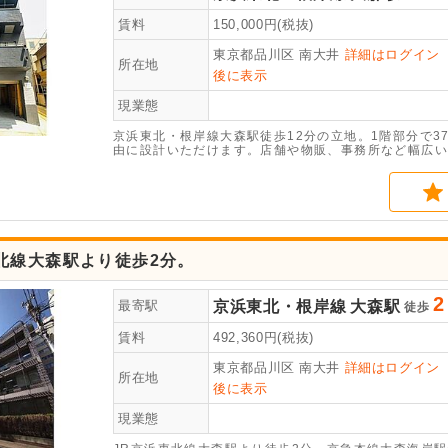
賃料
150,000
円(税抜)
東京都品川区
南大井
詳細はログイン
所在地
後に表示
現業態
京浜東北・根岸線大森駅徒歩12分の立地。1階部分で3
由に設計いただけます。店舗や物販、事務所など幅広い
ださい。
北線大森駅より徒歩2分。
2
京浜東北・根岸線
大森駅
最寄駅
徒歩
賃料
492,360
円(税抜)
東京都品川区
南大井
詳細はログイン
所在地
後に表示
現業態