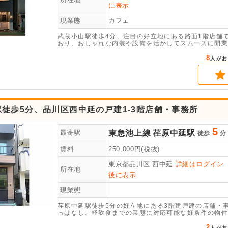
に表示
現業態
カフェ
武蔵小山駅徒歩4分、注目の好立地にある路面1階店舗
おり、おしゃれな内装や設備を活かしてスムーズに開業
8
人がお
徒歩5分、品川区西中延の戸建1-3階店舗・事務所
5
東急池上線
荏原中延駅
最寄駅
徒歩
分
賃料
250,000
円(税抜)
東京都品川区
西中延
詳細はログイン
所在地
後に表示
現業態
荏原中延駅徒歩5分の好立地にある3階建戸建の店舗・事
っぱなし。軽飲食までの業態に対応可能な好条件の物件
2
人がお