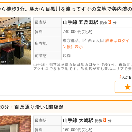
から徒歩3分。駅から目黒川を渡ってすぐの立地で美内装
3
山手線
五反田駅
最寄駅
徒歩
分
賃料
740,000
円(税抜)
東京都品川区
西五反田
詳細はログイ
所在地
ン後に表示
前業態
焼肉
山手線・都営浅草線五反田駅西口から徒歩3分、東急池
アクセスできる立地です。飲食店が立ち並ぶエリアで美
隣住民がバランス良く集客できる立地です。幅広い飲食
川からも近く、お花見シーズンには更なる集客に期待で
2
人がお
にお問い合わせください。
歩8分・百反通り沿い1階店舗
8
山手線
大崎駅
最寄駅
徒歩
分
賃料
160,000
円(税抜)