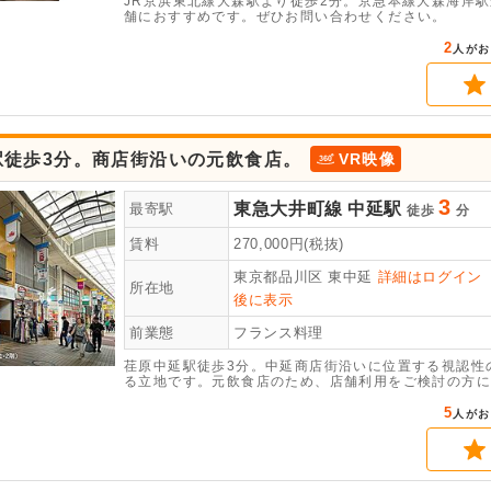
JR京浜東北線大森駅より徒歩2分。京急本線大森海岸
舗におすすめです。ぜひお問い合わせください。
2
人がお
駅徒歩3分。商店街沿いの元飲食店。
VR映像
3
東急大井町線
中延駅
最寄駅
徒歩
分
賃料
270,000
円(税抜)
東京都品川区
東中延
詳細はログイン
所在地
後に表示
前業態
フランス料理
荏原中延駅徒歩3分。中延商店街沿いに位置する視認性
る立地です。元飲食店のため、店舗利用をご検討の方に
いただけます。お気軽にお問い合わせください。
5
人がお