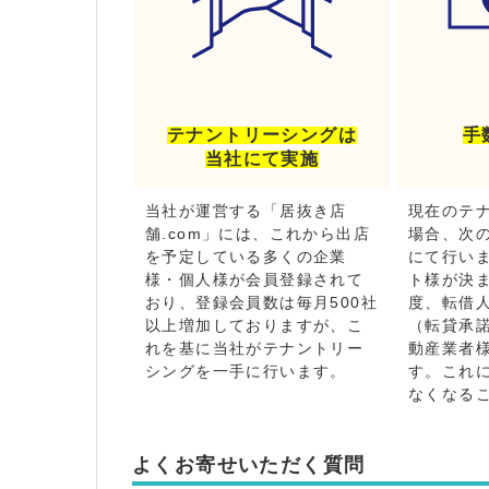
テナントリーシングは
手
当社にて実施
当社が運営する「居抜き店
現在のテ
舗.com」には、これから出店
場合、次
を予定している多くの企業
にて行い
様・個人様が会員登録されて
ト様が決
おり、登録会員数は毎月500社
度、転借
以上増加しておりますが、こ
（転貸承
れを基に当社がテナントリー
動産業者
シングを一手に行います。
す。これ
なくなる
よくお寄せいただく質問