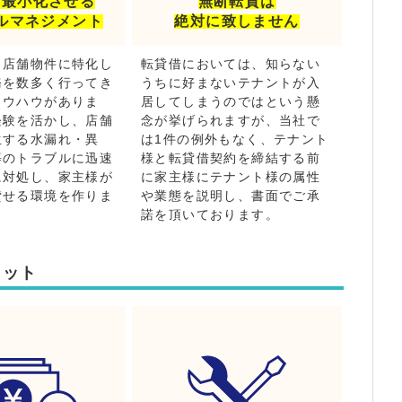
を最小化させる
無断転貸は
ルマネジメント
絶対に致しません
、店舗物件に特化し
転貸借においては、知らない
務を数多く行ってき
うちに好まないテナントが入
ノウハウがありま
居してしまうのではという懸
経験を活かし、店舗
念が挙げられますが、当社で
生する水漏れ・異
は1件の例外もなく、テナント
等のトラブルに迅速
様と転貸借契約を締結する前
に対処し、家主様が
に家主様にテナント様の属性
貸せる環境を作りま
や業態を説明し、書面でご承
諾を頂いております。
リット