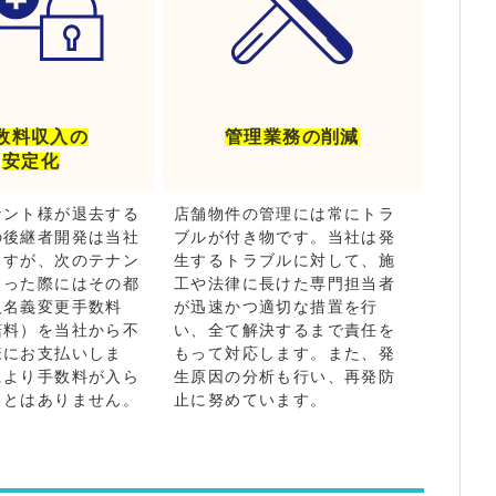
数料収入の
管理業務の削減
安定化
ナント様が退去する
店舗物件の管理には常にトラ
の後継者開発は当社
ブルが付き物です。当社は発
ますが、次のテナン
生するトラブルに対して、施
まった際にはその都
工や法律に長けた専門担当者
人名義変更手数料
が迅速かつ適切な措置を行
諾料）を当社から不
い、全て解決するまで責任を
様にお支払いしま
もって対応します。また、発
により手数料が入ら
生原因の分析も行い、再発防
ことはありません。
止に努めています。