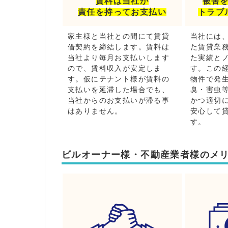
賃料は当社が
被害
責任を持ってお支払い
トラブ
家主様と当社との間にて賃貸
当社には
借契約を締結します。賃料は
た賃貸業
当社より毎月お支払いします
た実績と
ので、賃料収入が安定しま
す。この
す。仮にテナント様が賃料の
物件で発
支払いを延滞した場合でも、
臭・害虫
当社からのお支払いが滞る事
かつ適切
はありません。
安心して
す。
ビルオーナー様・不動産業者様のメ