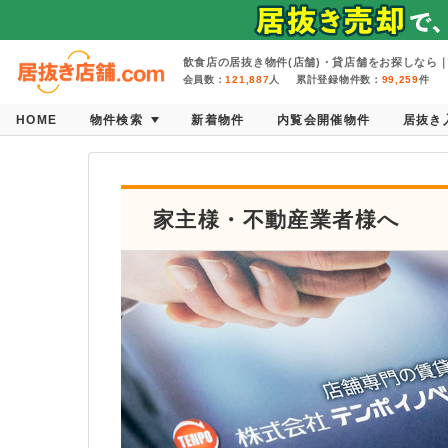
飲食店の居抜き物件(店舗)・貸店舗をお探しなら｜
会員数：
121,887
人
累計登録物件数：
99,259
件
HOME
物件検索
新着物件
内覧会開催物件
居抜き
家主様・不動産業者様へ