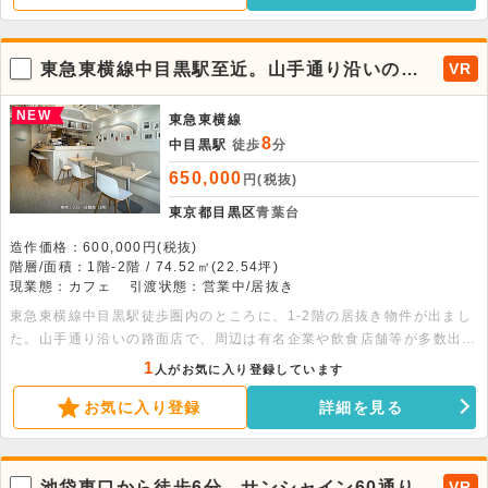
ップ等、飲食店開業に必要な設備が一式揃った状態でのお引渡しとなり
ます。客席ダクトも残っておりますので、同業態であればすぐのご出店
も可能です。人気のエリアで多くの問い合わせが予測されます。是非お
東急東横線中目黒駅至近。山手通り沿いの居
VR
早めにお問い合わせください。
抜き物件が出ました。
NEW
東急東横線
8
中目黒駅
徒歩
分
650,000
円(税抜)
東京都目黒区
青葉台
造作価格：600,000円(税抜)
階層/面積：1階-2階 / 74.52㎡(22.54坪)
現業態：カフェ
引渡状態：営業中/居抜き
東急東横線中目黒駅徒歩圏内のところに、1-2階の居抜き物件が出まし
た。山手通り沿いの路面店で、周辺は有名企業や飲食店舗等が多数出店
されているため、物件前は昼夜問わず人通りの多い状況です。現在は1
1
人がお気に入り登録しています
階がカフェ、2階が美容クリニックとなっております。1階には冷凍冷
お気に入り登録
詳細を見る
蔵設備・ステンレスフード・グリストラップ等が残った状態でのお引渡
しとなります。2階は医療機器が無くなった状態の事務所仕様でお引渡
しとなりますので、様々な使い方が出来る物件です。なかなか出ない山
手通り沿いの好立地物件になりますので、お早めにお問い合わせ下さ
池袋東口から徒歩6分。サンシャイン60通りと
VR