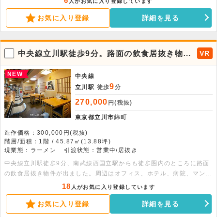
6
人がお気に入り登録しています
す。物件は大久保通りに面した視認性の高い立地で、駅利用者や観光
お気に入り登録
詳細を見る
客、近隣住民など幅広い客層へのアプローチが期待できます。約12.89
坪で少人数での営業にも適した広さとなっており、ラーメン店や居酒
屋、韓国料理店、カフェなど幅広い飲食業態をご検討いただけます。集
客力の高いエリアで出店をお考えの方におすすめの物件です。
中央線立川駅徒歩9分。路面の飲食居抜き物件
VR
が出ました！
NEW
中央線
9
立川駅
徒歩
分
270,000
円(税抜)
東京都立川市
錦町
造作価格：300,000円(税抜)
階層/面積：1階 / 45.87㎡(13.88坪)
現業態：ラーメン
引渡状態：営業中/居抜き
中央線立川駅徒歩9分、南武線西国立駅からも徒歩圏内のところに路面
の飲食居抜き物件が出ました。周辺はオフィス、ホテル、病院、マンシ
ョンなどがあり、また住宅街も近くにあるため、昼夜問わず様々なお客
18
人がお気に入り登録しています
様の来店が期待できます。厨房には縦型冷凍冷蔵庫、冷蔵コールドテー
お気に入り登録
詳細を見る
ブル、ガステーブル、2槽シンクがあり、外部には後ろまで伸びたダク
トと埋設型のグリストラップも残った状態でのお引渡しとなりますの