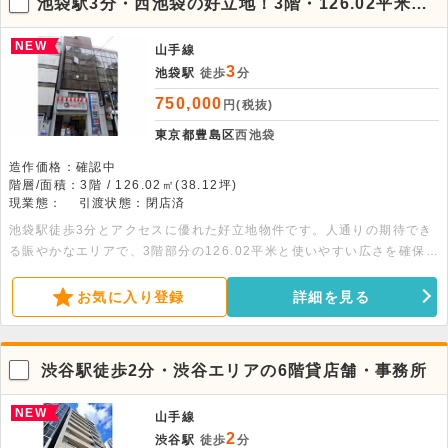
池袋駅3分・西池袋の好立地！3階・126.02平米の
店舗・事務所
NEW
山手線
3
池袋駅
徒歩
分
750,000
円(税抜)
東京都豊島区
西池袋
造作価格：確認中
階層/面積：3階 / 126.02㎡(38.12坪)
現業態：
引渡状態：閉店済
池袋駅徒歩3分とアクセスに優れた好立地物件です。人通りの期待でき
る賑やかなエリアで、3階部分の126.02平米と使いやすい広さを確保。
クリニックや美容室など幅広い業態におすすめです。お気軽にお問合せ
ください。
お気に入り登録
詳細を見る
渋谷駅徒歩2分・渋谷エリアの6階貸店舗・事務所
NEW
山手線
2
渋谷駅
徒歩
分