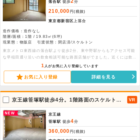
2
落合駅
徒歩
分
210,000
円(税抜)
東京都新宿区
上落合
造作価格：造作なし
階層/面積：1階 / 19.83㎡(6坪)
現業態：物販店
引渡状態：閉店済/スケルトン
東京メトロ東西線の落合駅より徒歩2分、東中野駅からもアクセス可能
な早稲田通り沿いの飲食相談可能な路面店舗がでました。近くには飲食
店の名店が名を連ねています。新品のトイレ、エアコン付き。「いつか
1
人がお気に入り登録しています
自分の小さなお店を持ちたい」という方にぜひ一度、現地を見ていただ
お気に入り登録
詳細を見る
きたい物件です。賃貸条件の詳細やご内見のご希望など、まずはお気軽
にお問い合わせください。
京王線笹塚駅徒歩4分。1階路面のスケルトン
VR
物件！
NEW
京王線
4
笹塚駅
徒歩
分
360,000
円(税抜)