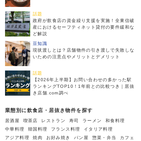
話題
政府が飲食店の資金繰り支援を実施！全東信破
産におけるセーフティネット貸付の要件緩和な
ど解説
豆知識
現状渡しとは？店舗物件の引き渡しで失敗しな
いための注意点やメリットとデメリット
話題
【2026年上半期】お問い合わせの多かった駅
ランキングTOP10！1年前との比較つき｜居抜
き店舗.com調べ
業態別に飲食店・居抜き物件を探す
居酒屋
喫茶店
レストラン
寿司
ラーメン
和食料理
中華料理
韓国料理
フランス料理
イタリア料理
アジア料理
焼肉
お好み焼き
パン屋
惣菜・弁当
カフェ