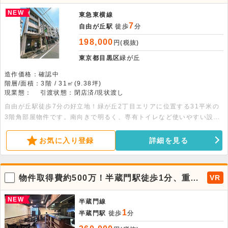
事務所
NEW
東急東横線
7
自由が丘駅
徒歩
分
198,000
円(税抜)
東京都目黒区
緑が丘
造作価格：確認中
階層/面積：3階 / 31㎡(9.38坪)
現業態：
引渡状態：閉店済/現状渡し
自由が丘駅徒歩7分の好立地！緑が丘2丁目エリアに位置する31平米の
3階角部屋物件です。南向きで明るく、専有トイレなど使いやすい設備
が整っています。物販や各種サービス、オフィスとしておすすめの物件
です。お問い合わせお待ちしております！
お気に入り登録
詳細を見る
物件取得費約500万！半蔵門駅徒歩1分、重飲
VR
食可、営業時間無し
NEW
半蔵門線
1
半蔵門駅
徒歩
分