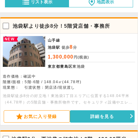
リスト表示
地図表示
池袋駅より徒歩8分！5階貸店舗・事務所
NEW
山手線
8
池袋駅
徒歩
分
1,300,000
円(税抜)
東京都豊島区
東池袋
造作価格：確認中
階層/面積：5階-6階 / 148.04㎡(44.78坪)
現業態：
引渡状態：閉店済/現状渡し
池袋駅徒歩8分の好立地！東池袋1丁目エリアに位置する148.04平米
（44.78坪）の5階店舗・事務所物件です。セキュリティ設備やエレベ
ーターを備え、落ち着いた環境で快適にご利用いただけます。ネイルサ
ロンやエステ、クリニック等のサービス店舗からオフィスまで幅広く利
お気に入り登録
詳細を見る
用可能です。ぜひお気軽にお問い合わせください！