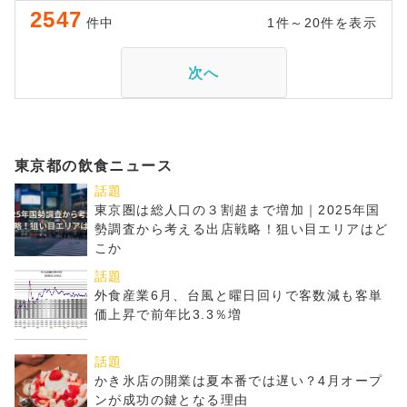
2547
件中
1件～20件を表示
次へ
東京都の飲食ニュース
話題
東京圏は総人口の３割超まで増加｜2025年国
勢調査から考える出店戦略！狙い目エリアはど
こか
話題
外食産業6月、台風と曜日回りで客数減も客単
価上昇で前年比3.3％増
話題
かき氷店の開業は夏本番では遅い？4月オープ
ンが成功の鍵となる理由