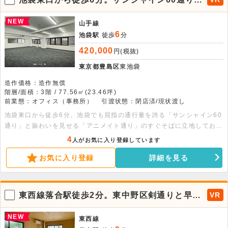
い。面積：各階37.26平米
アニメイト通り付近にてサービス店向けの物
件が出ました。
NEW
山手線
6
池袋駅
徒歩
分
420,000
円(税抜)
東京都豊島区
東池袋
造作価格：造作無償
階層/面積：3階 / 77.56㎡(23.46坪)
前業態：オフィス（事務所）
引渡状態：閉店済/現状渡し
池袋東口から徒歩6分。池袋でも屈指の通行量を誇る「サンシャイン60
通り」と賑わいを見せる「アニメイト通り」のすぐそばに立地してお
り、高い集客が見込めます。周辺はサービス店、物販店等が密集してお
4
人がお気に入り登録しています
り、予約制サロン等に適した物件です。是非お早めにお問合せ下さい。
お気に入り登録
詳細を見る
東西線落合駅徒歩2分。東中野区剣通りと早稲
VR
田通りが交差する角地路面店！
NEW
東西線