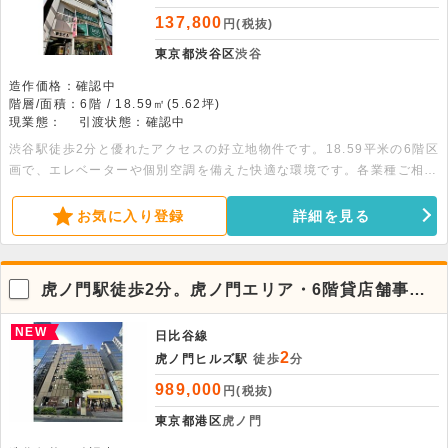
137,800
円(税抜)
東京都渋谷区
渋谷
造作価格：確認中
階層/面積：6階 / 18.59㎡(5.62坪)
現業態：
引渡状態：確認中
渋谷駅徒歩2分と優れたアクセスの好立地物件です。18.59平米の6階区
画で、エレベーターや個別空調を備えた快適な環境です。各業種ご相談
可能で、幅広い用途にお応えします。ぜひお気軽にお問い合わせくださ
い。
お気に入り登録
詳細を見る
虎ノ門駅徒歩2分。虎ノ門エリア・6階貸店舗事務
所
NEW
日比谷線
2
虎ノ門ヒルズ駅
徒歩
分
989,000
円(税抜)
東京都港区
虎ノ門