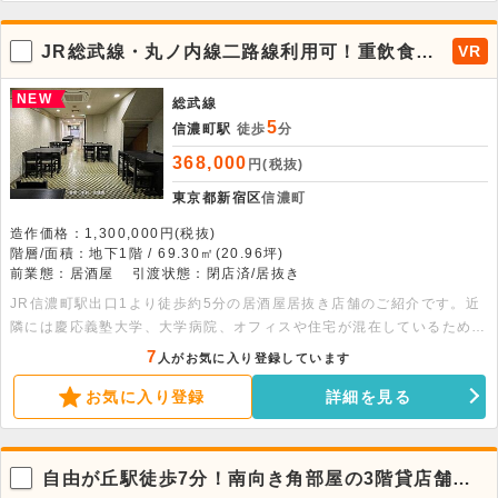
で、居抜きを生かしてすぐの開店も可能です。なかなか出ないエリアの
物件となりますので、まずはお気軽にお問い合わせください。
JR総武線・丸ノ内線二路線利用可！重飲食可
VR
能物件。
NEW
総武線
5
信濃町駅
徒歩
分
368,000
円(税抜)
東京都新宿区
信濃町
造作価格：1,300,000円(税抜)
階層/面積：地下1階 / 69.30㎡(20.96坪)
前業態：居酒屋
引渡状態：閉店済/居抜き
JR信濃町駅出口1より徒歩約5分の居酒屋居抜き店舗のご紹介です。近
隣には慶応義塾大学、大学病院、オフィスや住宅が混在しているため、
平日のランチ需要から夜の飲食需要まで、幅広い時間帯で安定した集客
7
人がお気に入り登録しています
が見込める環境です。同業態であれば初期投資を抑え、すぐに営業可能
お気に入り登録
詳細を見る
です。地域密着型の店舗運営を検討されている方にとっても、非常に相
性の良い立地となっております。是非ご検討ください。
自由が丘駅徒歩7分！南向き角部屋の3階貸店舗・