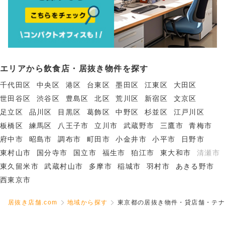
エリアから飲食店・居抜き物件を探す
千代田区
中央区
港区
台東区
墨田区
江東区
大田区
世田谷区
渋谷区
豊島区
北区
荒川区
新宿区
文京区
足立区
品川区
目黒区
葛飾区
中野区
杉並区
江戸川区
板橋区
練馬区
八王子市
立川市
武蔵野市
三鷹市
青梅市
府中市
昭島市
調布市
町田市
小金井市
小平市
日野市
東村山市
国分寺市
国立市
福生市
狛江市
東大和市
清瀬市
東久留米市
武蔵村山市
多摩市
稲城市
羽村市
あきる野市
西東京市
居抜き店舗.com
地域から探す
東京都の居抜き物件・貸店舗・テナ