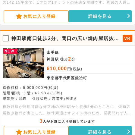
の142.15平米で、1フロア1テナントの快適な空間です。周辺の人通り
も多くビジネスに最適です。お気軽にお問い合わせください。
お気に入り登録
詳細を見る
神田駅南口徒歩2分、間口の広い焼肉屋居抜き
VR
物件が出ました！
NEW
山手線
2
神田駅
徒歩
分
610,000
円(税抜)
東京都千代田区
鍛冶町
造作価格：6,000,000円(税抜)
階層/面積：1階 / 42.98㎡(13坪)
現業態：焼肉
引渡状態：営業中/居抜き
複数路線が利用可能な好立地の神田駅から徒歩2分のところに、焼肉店
居抜き物件が出ました。物件周辺はオフィス街のため、昼夜問わず人通
りが多く、ランチ・ディナー問わず集客が見込めるエリアとなります。
3
人がお気に入り登録しています
1階路面で間口が広いため、視認性も良好です。厨房設備は縦型冷凍冷
お気に入り登録
詳細を見る
蔵庫・冷蔵ショーケース・冷蔵コールドテーブル・埋設型のグリストラ