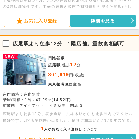
牛込神楽坂駅徒歩3分、人気の神楽坂商店街から近い好立地！38.49坪
の2階店舗物件です。中華の居抜き状態で初期費用を抑えた開店が可
能。エレベーターや室内トイレも備え、飲食をはじめ多様な業態に対応
します。ぜひお問い合わせください！
お気に入り登録
詳細を見る
広尾駅より徒歩12分！1階店舗。重飲食相談可
NEW
日比谷線
12
広尾駅
徒歩
分
361,819
円(税抜)
東京都港区
西麻布
造作価格：造作無償
階層/面積：1階 / 47.99㎡(14.52坪)
前業態：テイクアウト
引渡状態：閉店済
広尾駅より徒歩12分、表参道駅、六本木駅からも徒歩圏内でアクセス
良好です。1階店舗物件が出ました。飲食ご相談いただけますのでまず
はお問い合わせください。
1
人がお気に入り登録しています