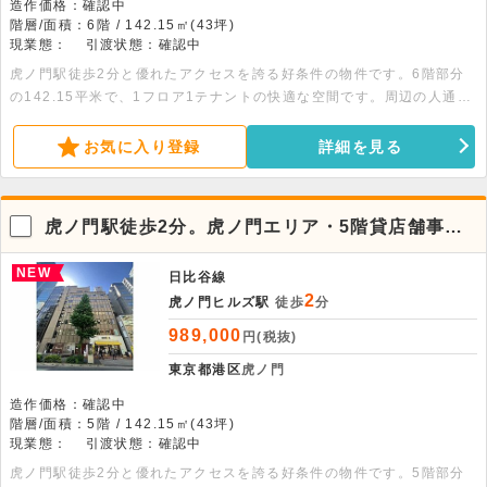
造作価格：確認中
階層/面積：6階 / 142.15㎡(43坪)
現業態：
引渡状態：確認中
虎ノ門駅徒歩2分と優れたアクセスを誇る好条件の物件です。6階部分
の142.15平米で、1フロア1テナントの快適な空間です。周辺の人通り
も多くビジネスに最適です。お気軽にお問い合わせください。
お気に入り登録
詳細を見る
虎ノ門駅徒歩2分。虎ノ門エリア・5階貸店舗事務
所
NEW
日比谷線
2
虎ノ門ヒルズ駅
徒歩
分
989,000
円(税抜)
東京都港区
虎ノ門
造作価格：確認中
階層/面積：5階 / 142.15㎡(43坪)
現業態：
引渡状態：確認中
虎ノ門駅徒歩2分と優れたアクセスを誇る好条件の物件です。5階部分