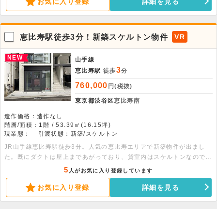
お気に入り登録
詳細を見る
恵比寿駅徒歩3分！新築スケルトン物件
VR
NEW
山手線
3
恵比寿駅
徒歩
分
760,000
円(税抜)
東京都渋谷区
恵比寿南
造作価格：造作なし
階層/面積：1階 / 53.39㎡(16.15坪)
現業態：
引渡状態：新築/スケルトン
JR山手線恵比寿駅徒歩3分。人気の恵比寿エリアで新築物件が出まし
た。既にダクトは屋上まであがっており、貸室内はスケルトンなので自
由にレイアウトが組めます。人気エリアの物件になりますので、お早め
5
人がお気に入り登録しています
にお問い合わせください。（同ビル不可：アジア料理／焼肉／串揚げ）
お気に入り登録
詳細を見る