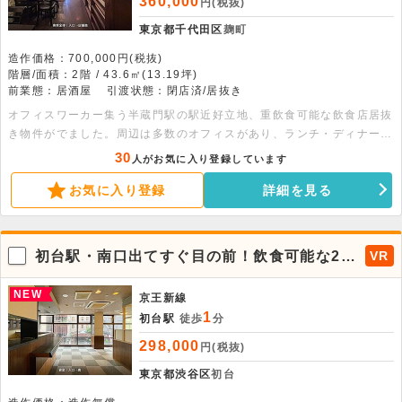
360,000
円(税抜)
東京都千代田区
麹町
造作価格：700,000円(税抜)
階層/面積：2階 / 43.6㎡(13.19坪)
前業態：居酒屋
引渡状態：閉店済/居抜き
オフィスワーカー集う半蔵門駅の駅近好立地、重飲食可能な飲食店居抜
き物件がでました。周辺は多数のオフィスがあり、ランチ・ディナーと
もに集客を見込めます。冷蔵ショーケース、縦型冷蔵庫、ガステーブル
30
人がお気に入り登録しています
(3つ口・2つ口)、グリストも埋設されている居抜き物件ですので、幅広
お気に入り登録
詳細を見る
い業態で出店の検討が可能となります。内見も常時可能ですので、ぜひ
ご検討ください。
初台駅・南口出てすぐ目の前！飲食可能な2階
VR
物件
NEW
京王新線
1
初台駅
徒歩
分
298,000
円(税抜)
東京都渋谷区
初台