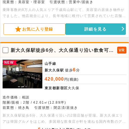
現業態：美容室・理容室
引渡状態：営業中/居抜き
乗降客数約8万人の人気エリア千歳烏山駅にて、美容室の居抜き物件が
でました。他店統合により、長年地域に根付いて営業されていた店舗
が、惜しまれながら閉店となりました。間口が大きく、視認性良好で
す。生活導線に位置しており、美容室の出店需要が高いエリアとなって
お気に入り登録
詳細を見る
おります。内見も可能ですので、お気軽にお問い合わせください。
新大久保駅徒歩6分、大久保通り沿い飲食可能
VR
2階店舗！
NEW
山手線
6
新大久保駅
徒歩
分
420,000
円(税抜)
東京都新宿区
大久保
造作価格：相談
階層/面積：2階 / 42.61㎡(12.89坪)
前業態：焼き鳥
引渡状態：閉店済/居抜き
新大久保駅徒歩6分、大久保通り沿いの2階店舗が登場。新大久保エリ
アは韓国グルメをはじめ、多国籍な飲食店が軒を連ねる国内有数のグル
メスポットとして知られ、平日・休日を問わず多くの来街者で賑わいま