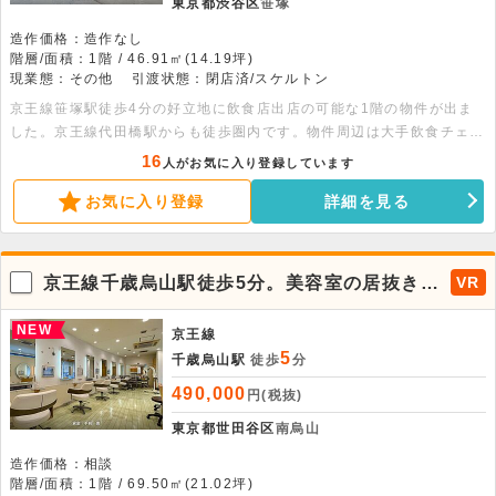
東京都渋谷区
笹塚
造作価格：造作なし
階層/面積：1階 / 46.91㎡(14.19坪)
現業態：その他
引渡状態：閉店済/スケルトン
京王線笹塚駅徒歩4分の好立地に飲食店出店の可能な1階の物件が出ま
した。京王線代田橋駅からも徒歩圏内です。物件周辺は大手飲食チェー
ン店が多く立ち並んでおり、物件側面の甲州街道は地元住民の方を始
16
人がお気に入り登録しています
め、周辺企業に勤めるビジネスマン等の人通りも多いメイン導線になっ
お気に入り登録
詳細を見る
ています。スケルトン状態のためレイアウトも自由に組むことが可能で
す。まずはお気軽にお問い合わせください。
京王線千歳烏山駅徒歩5分。美容室の居抜き物
VR
件。
NEW
京王線
5
千歳烏山駅
徒歩
分
490,000
円(税抜)
東京都世田谷区
南烏山
造作価格：相談
階層/面積：1階 / 69.50㎡(21.02坪)