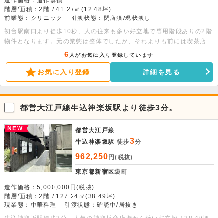
造作価格：造作無償
階層/面積：2階 / 41.27㎡(12.48坪)
前業態：クリニック
引渡状態：閉店済/現状渡し
初台駅南口より徒歩10秒、人の往来も多い好立地で専用階段ありの2階
物件となります。元の業態は整体でしたが、それよりも前には喫茶店が
営業しており、喫茶店の内装の状態で整体が営業をしていたため、厨房
6
人がお気に入り登録しています
区画やトイレなどの内装は残った状態での引き渡しとなります。重飲食
お気に入り登録
詳細を見る
業態のご出店も相談可能となりますので、是非お気軽にお問い合わせく
ださい。
都営大江戸線牛込神楽坂駅より徒歩3分。
NEW
都営大江戸線
3
牛込神楽坂駅
徒歩
分
962,250
円(税抜)
東京都新宿区
袋町
造作価格：5,000,000円(税抜)
階層/面積：2階 / 127.24㎡(38.49坪)
現業態：中華料理
引渡状態：確認中/居抜き