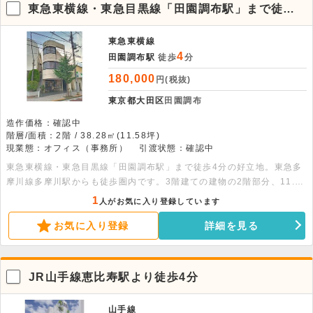
東急東横線・東急目黒線「田園調布駅」まで徒歩4
分
東急東横線
4
田園調布駅
徒歩
分
180,000
円(税抜)
東京都大田区
田園調布
造作価格：確認中
階層/面積：2階 / 38.28㎡(11.58坪)
現業態：オフィス（事務所）
引渡状態：確認中
東急東横線・東急目黒線「田園調布駅」まで徒歩4分の好立地。東急多
摩川線多摩川駅からも徒歩圏内です。3階建ての建物の2階部分、11.58
坪の物件です。大きな窓で開放感のある空間です。トイレ・エアコン・
1
人がお気に入り登録しています
キッチン完備です。
お気に入り登録
詳細を見る
JR山手線恵比寿駅より徒歩4分
山手線