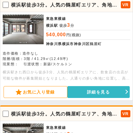
周辺住民・横浜駅利用者まで幅広い客層の取り込みが期待できます。視
横浜駅徒歩3分。人気の鶴屋町エリア、角地で
VR
認性・立地・デザイン性を兼ね備えた飲食可能物件となりますので、ご
視認性良好の飲食可能物件が出ました。
興味のある方はぜひお早めにお問い合わせください。
東急東横線
3
横浜駅
徒歩
分
540,000
円(税抜)
神奈川県横浜市神奈川区
鶴屋町
造作価格：造作なし
階層/面積：3階 / 41.29㎡(12.49坪)
現業態：
引渡状態：新築/スケルトン
横浜駅きた西口から徒歩3分、人気の鶴屋町エリアに、飲食店の出店が
可能な物件が募集開始となりました。人通りの多い角地に位置し、高い
視認性を誇るため、店舗の認知度向上や集客効果が期待できる魅力的な
立地です。また洗練された外観と街並みに映える景観は店舗の存在感を
お気に入り登録
詳細を見る
一層引き立て、ブランドイメージを重視する業態にもおすすめです。周
辺にはオフィスビルやホテルや商業施設が集積し、オフィスワーカーや
周辺住民・横浜駅利用者まで幅広い客層の取り込みが期待できます。視
横浜駅徒歩3分。人気の鶴屋町エリア、角地で
VR
認性・立地・デザイン性を兼ね備えた飲食可能物件となりますので、ご
視認性良好の飲食可能物件が出ました。
興味のある方はぜひお早めにお問い合わせください。
東急東横線