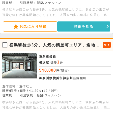
現業態：
引渡状態：新築/スケルトン
横浜駅きた西口から徒歩3分、人気の鶴屋町エリアに、飲食店の出店が
可能な物件が募集開始となりました。人通りの多い角地に位置し、高い
視認性を誇るため、店舗の認知度向上や集客効果が期待できる魅力的な
立地です。また洗練された外観と街並みに映える景観は店舗の存在感を
お気に入り登録
詳細を見る
一層引き立て、ブランドイメージを重視する業態にもおすすめです。周
辺にはオフィスビルやホテルや商業施設が集積し、オフィスワーカーや
周辺住民・横浜駅利用者まで幅広い客層の取り込みが期待できます。視
横浜駅徒歩3分。人気の鶴屋町エリア、角地で
VR
認性・立地・デザイン性を兼ね備えた飲食可能物件となりますので、ご
視認性良好の飲食可能物件が出ました。
興味のある方はぜひお早めにお問い合わせください。
東急東横線
3
横浜駅
徒歩
分
540,000
円(税抜)
神奈川県横浜市神奈川区
鶴屋町
造作価格：造作なし
階層/面積：5階 / 41.29㎡(12.49坪)
現業態：
引渡状態：新築/スケルトン
横浜駅きた西口から徒歩3分、人気の鶴屋町エリアに、飲食店の出店が
可能な物件が募集開始となりました。人通りの多い角地に位置し、高い
視認性を誇るため、店舗の認知度向上や集客効果が期待できる魅力的な