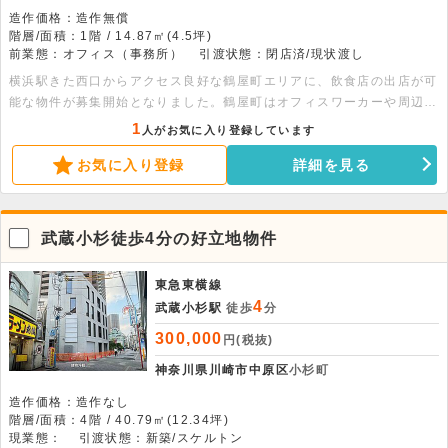
造作価格：造作無償
階層/面積：1階 / 14.87㎡(4.5坪)
前業態：オフィス（事務所）
引渡状態：閉店済/現状渡し
横浜駅きた西口からアクセス良好な鶴屋町エリアに、飲食店の出店が可
能な物件が募集開始となりました。鶴屋町はオフィスワーカーや周辺住
民に加え、横浜駅利用者が昼夜問わず行き交う活気あるエリアで、ラン
1
人がお気に入り登録しています
チ・ディナーともに安定した集客が期待できます。周辺にはオフィスビ
お気に入り登録
詳細を見る
ル・ホテル・商業施設が集積しており、幅広い客層を取り込める魅力的
な立地です。人気の横浜駅徒歩圏内で飲食店の出店が可能な物件となり
ますので、ご興味のある方はぜひお早めにお問い合わせください。
武蔵小杉徒歩4分の好立地物件
東急東横線
4
武蔵小杉駅
徒歩
分
300,000
円(税抜)
神奈川県川崎市中原区
小杉町
造作価格：造作なし
階層/面積：4階 / 40.79㎡(12.34坪)
現業態：
引渡状態：新築/スケルトン