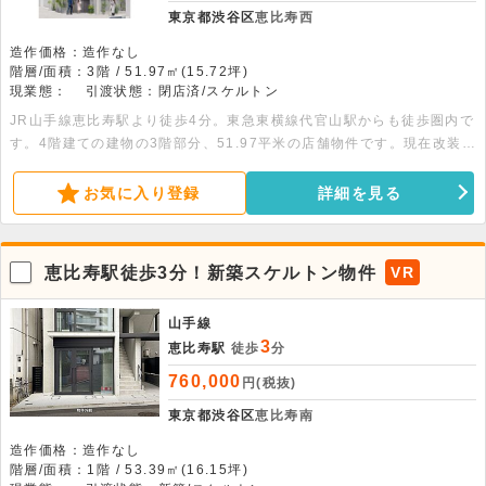
東京都渋谷区
恵比寿西
造作価格：造作なし
階層/面積：3階 / 51.97㎡(15.72坪)
現業態：
引渡状態：閉店済/スケルトン
JR山手線恵比寿駅より徒歩4分。東急東横線代官山駅からも徒歩圏内で
す。4階建ての建物の3階部分、51.97平米の店舗物件です。現在改装工
事中です。スケルトン予定の為自由なレイアウトが可能です。
お気に入り登録
詳細を見る
恵比寿駅徒歩3分！新築スケルトン物件
VR
山手線
3
恵比寿駅
徒歩
分
760,000
円(税抜)
東京都渋谷区
恵比寿南
造作価格：造作なし
階層/面積：1階 / 53.39㎡(16.15坪)