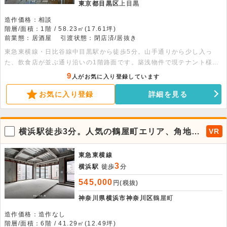
東京都目黒区
上目黒
造作価格：相談
階層/面積：1階 / 58.23㎡(17.61坪)
前業態：居酒屋
引渡状態：閉店済/居抜き
東急東横線・日比谷線中目黒駅から徒歩5分。山手通りから少し入っ
た、飲食店が並ぶ通り沿いの1階路面です。築浅物件で現テナント様が
新築から造作をつくり、厨房機器も新品を導入して1年程度の使用の
9
人がお気に入り登録しています
為、美内装です。ダクトは屋上まで上がっており、置き型グリーストラ
お気に入り登録
詳細を見る
ップ・縦型冷凍冷蔵庫・冷凍冷蔵ショーケース・食器洗浄機・製氷機・
オーブン付きガステーブル等、汎用性の高い厨房機器も多く残置されま
す。まずはお問い合わせください。
横浜駅徒歩3分。人気の鶴屋町エリア、角地で
VR
視認性良好の飲食可能物件が出ました！
東急東横線
3
横浜駅
徒歩
分
545,000
円(税抜)
神奈川県横浜市神奈川区
鶴屋町
造作価格：造作なし
階層/面積：6階 / 41.29㎡(12.49坪)