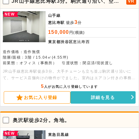
JR山手線恵比寿駅3分。駒沢通り沿い、空中
VR
階のサービス店舗向け、改築済の事務所仕様
物件。
NEW
山手線
3
恵比寿駅
徒歩
分
150,000
円(税抜)
東京都渋谷区
恵比寿西
造作価格：造作無償
階層/面積：3階 / 15.04㎡(4.55坪)
前業態：オフィス（事務所）
引渡状態：閉店済/現状渡し
JR山手線恵比寿駅徒歩3分。大手チェーンも立ち並ぶ駒沢通り沿いに
て、サービス店舗向けの物件がでました。室内はエアコン付きの事務所
仕様で引渡しとなります。外観と室内は改築を経て、きれいな仕上がり
5
人がお気に入り登録しています
となっております。駅近で人通りもあるため、SNS集客も期待できま
お気に入り登録
詳細を見る
す。内見も可能ですので、ぜひお問合せください。
奥沢駅徒歩2分。角地。
NEW
東急目黒線