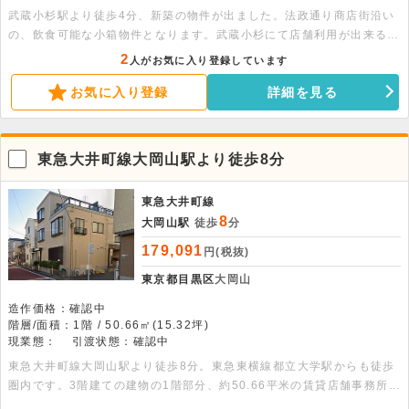
武蔵小杉駅より徒歩4分、新築の物件が出ました。法政通り商店街沿い
の、飲食可能な小箱物件となります。武蔵小杉にて店舗利用が出来る物
件はなかなか出ない為、お早めにお問い合わせ下さい。
2
人がお気に入り登録しています
お気に入り登録
詳細を見る
東急大井町線大岡山駅より徒歩8分
東急大井町線
8
大岡山駅
徒歩
分
179,091
円(税抜)
東京都目黒区
大岡山
造作価格：確認中
階層/面積：1階 / 50.66㎡(15.32坪)
現業態：
引渡状態：確認中
東急大井町線大岡山駅より徒歩8分。東急東横線都立大学駅からも徒歩
圏内です。3階建ての建物の1階部分、約50.66平米の賃貸店舗事務所で
す。エステ・ネイル・マッサージ系サロン・塾・パーソナルトレーニン