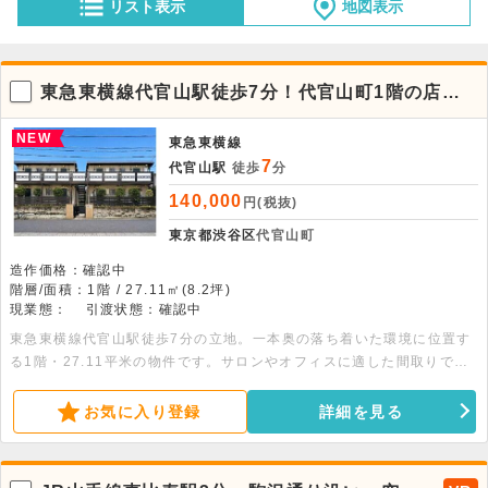
リスト表示
地図表示
東急東横線代官山駅徒歩7分！代官山町1階の店
舗・事務所物件。
NEW
東急東横線
7
代官山駅
徒歩
分
140,000
円(税抜)
東京都渋谷区
代官山町
造作価格：確認中
階層/面積：1階 / 27.11㎡(8.2坪)
現業態：
引渡状態：確認中
東急東横線代官山駅徒歩7分の立地。一本奥の落ち着いた環境に位置す
る1階・27.11平米の物件です。サロンやオフィスに適した間取りで
す。詳細につきましてはお問い合わせください。
お気に入り登録
詳細を見る