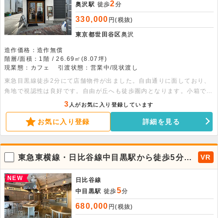
2
奥沢駅
徒歩
分
330,000
円(税抜)
東京都世田谷区
奥沢
造作価格：造作無償
階層/面積：1階 / 26.69㎡(8.07坪)
現業態：カフェ
引渡状態：営業中/現状渡し
東急目黒線徒歩2分にて店舗物件が出ました。自由通りに面しており、
角地で視認性は良好です。自由が丘へも徒歩圏内となります。小箱で、
個人の方も出店しやすい物件となります。まずはお問い合わせ下さい。
3
人がお気に入り登録しています
お気に入り登録
詳細を見る
東急東横線・日比谷線中目黒駅から徒歩5分、
VR
1階路面で重飲食可能な居酒屋居抜き物件。築
浅美内装！
NEW
日比谷線
5
中目黒駅
徒歩
分
680,000
円(税抜)