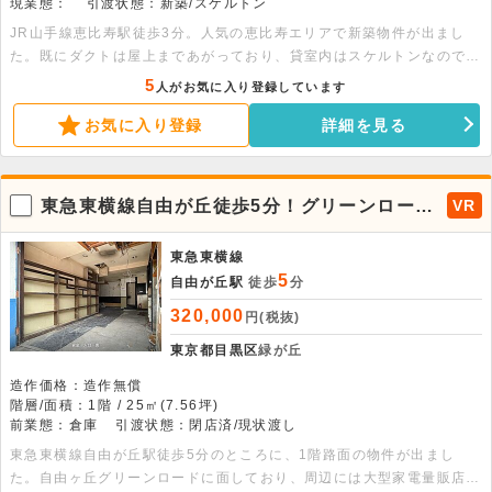
現業態：
引渡状態：新築/スケルトン
JR山手線恵比寿駅徒歩3分。人気の恵比寿エリアで新築物件が出まし
た。既にダクトは屋上まであがっており、貸室内はスケルトンなので自
由にレイアウトが組めます。人気エリアの物件になりますので、お早め
5
人がお気に入り登録しています
にお問い合わせください。（同ビル不可：アジア料理／焼肉／串揚げ）
お気に入り登録
詳細を見る
東急東横線自由が丘徒歩5分！グリーンロード
VR
沿いの1階路面物件が出ました。
東急東横線
5
自由が丘駅
徒歩
分
320,000
円(税抜)
東京都目黒区
緑が丘
造作価格：造作無償
階層/面積：1階 / 25㎡(7.56坪)
前業態：倉庫
引渡状態：閉店済/現状渡し
東急東横線自由が丘駅徒歩5分のところに、1階路面の物件が出まし
た。自由ヶ丘グリーンロードに面しており、周辺には大型家電量販店、