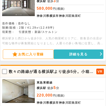
3
横浜駅
徒歩
分
580,000
円(税抜)
神奈川県横浜市神奈川区
鶴屋町
造作価格：造作なし
階層/面積：2階 / 41.29㎡(12.49坪)
現業態：
引渡状態：新築/スケルトン
横浜駅きた西口から徒歩3分、人気の鶴屋町エリアに、飲食店の出店が
可能な物件が募集開始となりました。人通りの多い角地に位置し、高い
視認性を誇るため、店舗の認知度向上や集客効果が期待できる魅力的な
立地です。また洗練された外観と街並みに映える景観は店舗の存在感を
お気に入り登録
詳細を見る
一層引き立て、ブランドイメージを重視する業態にもおすすめです。周
辺にはオフィスビルやホテルや商業施設が集積し、オフィスワーカーや
周辺住民・横浜駅利用者まで幅広い客層の取り込みが期待できます。視
数々の路線が通る横浜駅より徒歩5分。小箱の
VR
認性・立地・デザイン性を兼ね備えた飲食可能物件となりますので、ご
飲食可能物件がでました。
興味のある方はぜひお早めにお問い合わせください。
東急東横線
5
横浜駅
徒歩
分
220,000
円(税抜)
神奈川県横浜市神奈川区
鶴屋町