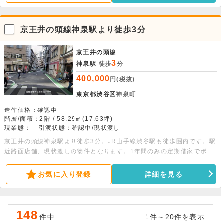
っております。屋上まで上がったダクト・埋設型のグリストラップ・天
井付きカセットエアコン等が残置した状態でのお引渡しとなる為、近し
い業態であればすぐの出店が可能です。（同ビル不可：串焼き、ヘアカ
京王井の頭線神泉駅より徒歩3分
ラー専門店、海鮮居酒屋）
京王井の頭線
3
神泉駅
徒歩
分
400,000
円(税抜)
東京都渋谷区
神泉町
造作価格：確認中
階層/面積：2階 / 58.29㎡(17.63坪)
現業態：
引渡状態：確認中/現状渡し
京王井の頭線神泉駅より徒歩3分。JR山手線渋谷駅も徒歩圏内です。駅
近路面店舗、現状渡しの物件となります。1年間のみの定期借家でポッ
プアップストアにおすすめです。物販・イベント会場・ギャラリー・カ
フェ・お弁当屋など、業種はご相談ください。
お気に入り登録
詳細を見る
148
件中
1件～20件を表示