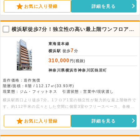
グジムなどにおすすめです。
お気に入り登録
詳細を見る
横浜駅徒歩7分！独立性の高い最上階ワンフロア店
舗・事務所スペース
東海道本線
7
横浜駅
徒歩
分
310,000
円(税抜)
神奈川県横浜市神奈川区
鶴屋町
造作価格：造作無償
階層/面積：8階 / 112.17㎡(33.93坪)
現業態：ジム・フィットネス
引渡状態：営業中/現状渡し
横浜駅西口より徒歩7分。1フロア1室の独立性が魅力的な最上階物件で
す。約112平米の広々とした空間に個室3室やフリースペース、各種設
備を備え、エステやサロン、スクール、各種事務所に最適です。内装・
造作も自由度高く対応可能。ぜひお気軽にお問い合わせください！ ※
お気に入り登録
詳細を見る
エレベーターは7階まで