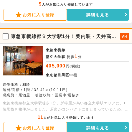
カフェ等の飲食店、アパレル等の店舗が多数あり、昼夜問わず人通りの
5
人がお気に入り登録しています
多いエリアとなります。物件内はほぼスケルトン状態でのお引渡しとな
お気に入り登録
詳細を見る
りますので、厨房や客席を含めて自由なレイアウトを組むことが可能で
す。飲食店の出店も可能な物件となりますので、まずはお気軽にお問い
合わせ下さい。
東急東横線都立大学駅1分！美内装・天井高が
VR
ある1階路面店
東急東横線
1
都立大学駅
徒歩
分
405,000
円(税抜)
東京都目黒区
中根
造作価格：相談
階層/面積：1階 / 33.41㎡(10.11坪)
現業態：居酒屋
引渡状態：営業中/居抜き
東急東横線都立大学駅徒歩1分。所得層が高い都立大学駅エリアに、1
階居抜き物件が出ました。厨房がコンパクトにまとまっているため、客
席が広く席数の確保が可能です。厨房から全体を見渡せるレイアウト、
11
人がお気に入り登録しています
さらには天井高があるため、空間が広く解放感があります。店内の一部
お気に入り登録
詳細を見る
はコンクリート打ちっぱなしですが、客席・厨房共にきれいな造りとな