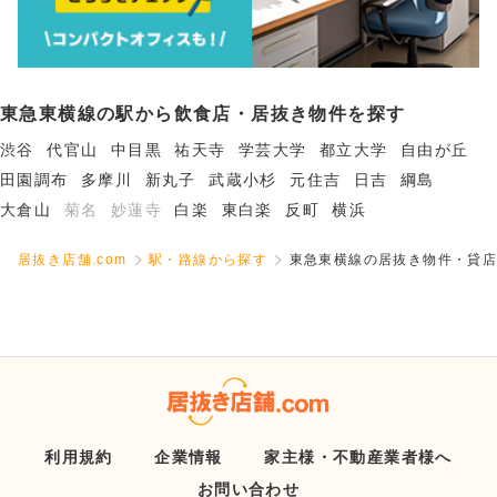
東急東横線の駅から飲食店・居抜き物件を探す
渋谷
代官山
中目黒
祐天寺
学芸大学
都立大学
自由が丘
田園調布
多摩川
新丸子
武蔵小杉
元住吉
日吉
綱島
大倉山
菊名
妙蓮寺
白楽
東白楽
反町
横浜
居抜き店舗.com
駅・路線から探す
東急東横線の居抜き物件・貸店
利用規約
企業情報
家主様・不動産業者様へ
お問い合わせ