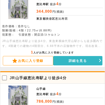
4
恵比寿駅
徒歩
分
344,000
円(税抜)
東京都渋谷区
恵比寿西
造作価格：造作なし
階層/面積：4階 / 22.75㎡(6.88坪)
現業態：
引渡状態：閉店済/スケルトン
JR山手線恵比寿駅より徒歩4分。東急東横線代官山駅からも徒歩圏内で
す。4階建ての建物の4階部分、6.88平米の店舗物件です。現在改装工
事中です。スケルトン予定の為自由なレイアウトが可能です。
1
人がお気に入り登録しています
お気に入り登録
詳細を見る
JR山手線恵比寿駅より徒歩4分
山手線
4
恵比寿駅
徒歩
分
786,000
円(税抜)