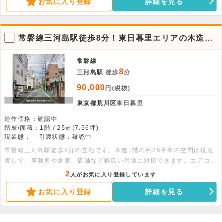
お気に入り登録
詳細を見る
常磐線三河島駅徒歩8分！東日暮里エリアの木造1
階店舗物件。
常磐線
8
三河島駅
徒歩
分
90,000
円(税抜)
東京都荒川区
東日暮里
造作価格：確認中
階層/面積：1階 / 25㎡(7.56坪)
現業態：
引渡状態：確認中
常磐線三河島駅徒歩8分の立地です。木造1階の約25平米の空間は現況
渡しで、事務所や倉庫、店舗など幅広い用途に対応できます。エアコン
残置物もあります。詳細につきましてはお問い合わせください。
2
人がお気に入り登録しています
お気に入り登録
詳細を見る