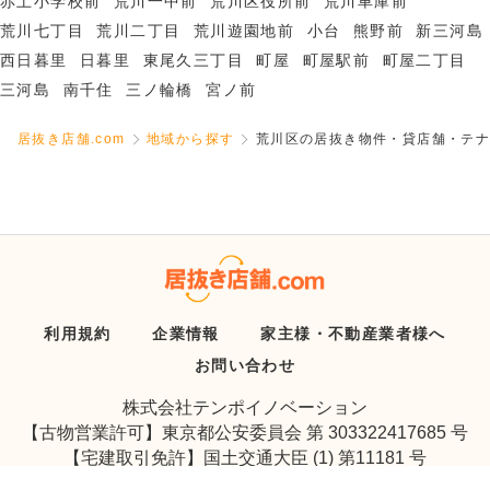
赤土小学校前
荒川一中前
荒川区役所前
荒川車庫前
荒川七丁目
荒川二丁目
荒川遊園地前
小台
熊野前
新三河島
西日暮里
日暮里
東尾久三丁目
町屋
町屋駅前
町屋二丁目
三河島
南千住
三ノ輪橋
宮ノ前
居抜き店舗.com
地域から探す
荒川区の居抜き物件・貸店舗・テナ
利用規約
企業情報
家主様・不動産業者様へ
お問い合わせ
株式会社テンポイノベーション
【古物営業許可】東京都公安委員会 第 303322417685 号
【宅建取引免許】国土交通大臣 (1) 第11181 号