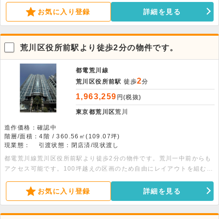
ださい。
お気に入り登録
詳細を見る
荒川区役所前駅より徒歩2分の物件です。
都電荒川線
2
荒川区役所前駅
徒歩
分
1,963,259
円(税抜)
東京都荒川区
荒川
造作価格：確認中
階層/面積：4階 / 360.56㎡(109.07坪)
現業態：
引渡状態：閉店済/現状渡し
都電荒川線荒川区役所前駅より徒歩2分の物件です。荒川一中前からも
アクセス可能です。100坪越えの区画のため自由にレイアウトを組むこ
とが可能です。詳細につきましてはぜひお問い合わせください。
お気に入り登録
詳細を見る