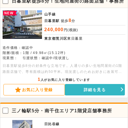
日暮里駅徒歩8分！生地問屋街の路面店舗・事務所
NEW
山手線
8
日暮里駅
徒歩
分
240,000
円(税抜)
東京都荒川区
東日暮里
造作価格：確認中
階層/面積：1階 / 49.98㎡(15.12坪)
現業態：
引渡状態：確認中/現状渡し
日暮里駅徒歩8分の好条件な立地です。人通りの多い生地問屋街の1階
路面店舗で、専有面積は約50平米。現況渡しのためお好きに改装可能
です。飲食不可物件となります。ぜひ気軽にお問い合わせください。
1
人がお気に入り登録しています
お気に入り登録
詳細を見る
三ノ輪駅5分・南千住エリア1階貸店舗事務所
日比谷線