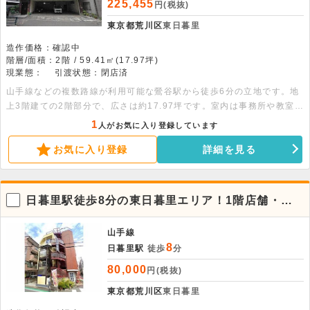
225,455
円(税抜)
東京都荒川区
東日暮里
造作価格：確認中
階層/面積：2階 / 59.41㎡(17.97坪)
現業態：
引渡状態：閉店済
山手線などの複数路線が利用可能な鶯谷駅から徒歩6分の立地です。地
上3階建ての2階部分で、広さは約17.97坪です。室内は事務所や教室に
適した間取りとなっています。敷地内には屋根付きの駐車場が備わって
1
人がお気に入り登録しています
います。諸条件のご相談などは、お気軽にお問い合わせください。
お気に入り登録
詳細を見る
日暮里駅徒歩8分の東日暮里エリア！1階店舗・事
務所物件
山手線
8
日暮里駅
徒歩
分
80,000
円(税抜)
東京都荒川区
東日暮里