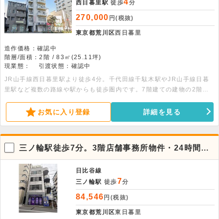
4
西日暮里駅
徒歩
分
270,000
円(税抜)
東京都荒川区
西日暮里
造作価格：確認中
階層/面積：2階 / 83㎡(25.11坪)
現業態：
引渡状態：確認中
JR山手線西日暮里駅より徒歩4分。千代田線千駄木駅やJR山手線日暮
里駅など複数の路線や駅からも徒歩圏内です。7階建ての建物の2階部
分、83.00平米の店舗事務所です。残置物として天井付エアコン2基・
自動ドア・電気給湯器・エレベーター完備です。
お気に入り登録
詳細を見る
三ノ輪駅徒歩7分。3階店舗事務所物件・24時間利
用可
日比谷線
7
三ノ輪駅
徒歩
分
84,546
円(税抜)
東京都荒川区
東日暮里