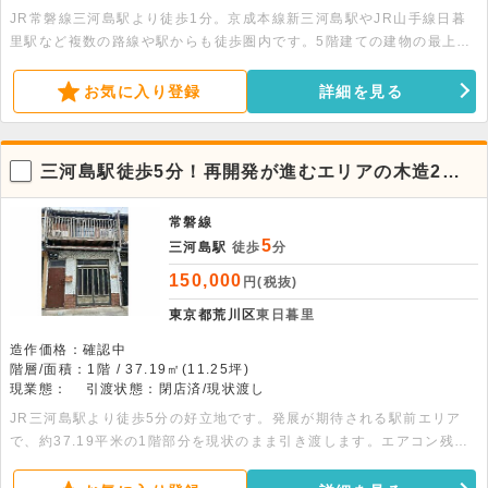
JR常磐線三河島駅より徒歩1分。京成本線新三河島駅やJR山手線日暮
里駅など複数の路線や駅からも徒歩圏内です。5階建ての建物の最上
階、41.2平米の物件です。トイレ・台所・収納スペースがあります。
事務所利用も可能です。
お気に入り登録
詳細を見る
三河島駅徒歩5分！再開発が進むエリアの木造2階
建1階部分店舗
常磐線
5
三河島駅
徒歩
分
150,000
円(税抜)
東京都荒川区
東日暮里
造作価格：確認中
階層/面積：1階 / 37.19㎡(11.25坪)
現業態：
引渡状態：閉店済/現状渡し
JR三河島駅より徒歩5分の好立地です。発展が期待される駅前エリア
で、約37.19平米の1階部分を現状のまま引き渡します。エアコン残置
物があり、軽飲食や物販など幅広い業種が相談可能です。お気軽にお問
い合わせください。