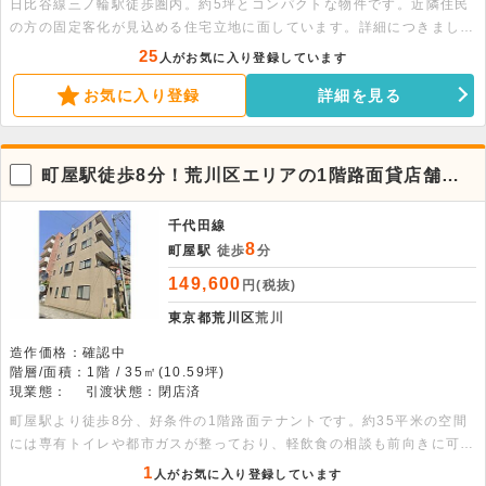
日比谷線三ノ輪駅徒歩圏内。約5坪とコンパクトな物件です。近隣住民
の方の固定客化が見込める住宅立地に面しています。詳細につきまして
はお問い合わせください。
25
人がお気に入り登録しています
お気に入り登録
詳細を見る
町屋駅徒歩8分！荒川区エリアの1階路面貸店舗・
事務所
千代田線
8
町屋駅
徒歩
分
149,600
円(税抜)
東京都荒川区
荒川
造作価格：確認中
階層/面積：1階 / 35㎡(10.59坪)
現業態：
引渡状態：閉店済
町屋駅より徒歩8分、好条件の1階路面テナントです。約35平米の空間
には専有トイレや都市ガスが整っており、軽飲食の相談も前向きに可能
です。設備充実の選りすぐりの一室で、まずはお気軽にお問い合わせく
1
人がお気に入り登録しています