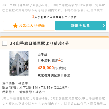
JR山手線日暮里駅より徒歩6分。JR山手線鶯谷駅やJR常磐線三河島駅
など複数の路線や駅からも徒歩圏内です。下町の落ち着いた住環境で、
生活利便性が高いエリアです。2階部分、84.88平米の賃貸事務所店舗
1
人がお気に入り登録しています
です。自然光が入りやすい明るい室内、バルコニー付きで換気しやすい
お気に入り登録
詳細を見る
です。
JR山手線日暮里駅より徒歩4分
山手線
4
日暮里駅
徒歩
分
420,000
円(税抜)
東京都荒川区
東日暮里
造作価格：確認中
階層/面積：地下1階-1階 / 73.35㎡(22.19坪)
現業態：
引渡状態：確認中
JR山手線日暮里駅より徒歩4分。JR常磐線三河島駅やJR山手線鶯谷駅
など複数の路線や駅からも徒歩圏内です。駅周辺には住宅・商業施設・
オフィスが集まり、安定した人の流れを形成。地域密着型から予約制店