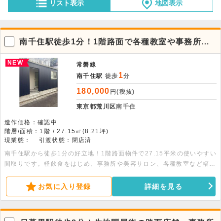
リスト表示
地図表示
南千住駅徒歩1分！1階路面で各種教室や事務所に
最適
NEW
常磐線
1
南千住駅
徒歩
分
180,000
円(税抜)
東京都荒川区
南千住
造作価格：確認中
階層/面積：1階 / 27.15㎡(8.21坪)
現業態：
引渡状態：閉店済
南千住駅から徒歩1分の好立地！1階路面物件で27.15平米の使いやすい
間取りです。軽飲食をはじめ、事務所や美容サロン、各種教室など幅広
い用途に対応可能。詳細についてはお問い合わせください。
お気に入り登録
詳細を見る