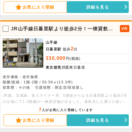
舗まで、幅広い業態に適した環境です。人々の暮らしに寄り添う東日暮
お気に入り登録
詳細を見る
里エリア。新規開業や移転先として、新たなビジネスの拠点づくりをサ
ポートします。
JR山手線日暮里駅より徒歩2分！一棟貸飲食
VR
可能店舗が出ました。
山手線
2
日暮里駅
徒歩
分
330,000
円(税抜)
東京都荒川区
東日暮里
造作価格：造作無償
階層/面積：1階-2階 / 50.58㎡(15.3坪)
前業態：その他
引渡状態：閉店済/現状渡し
JR線、京成線、舎人ライナー等、5路線からなる日暮里駅より徒歩2分
の立地にて1-2階建の一棟貸店舗が出ました。昼夜共に人通りの多いエ
リアとなり幅広い客層の集客が見込める立地となります。是非お問合せ
7
人がお気に入り登録しています
ください。 面積：各階25.29平米
お気に入り登録
詳細を見る