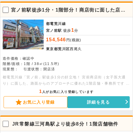
宮ノ前駅徒歩1分・1階部分！商店街に面した店
舗・事務所物件
都電荒川線
1
宮ノ前駅
徒歩
分
154,546
円(税抜)
東京都荒川区
西尾久
造作価格：確認中
階層/面積：1階 / 38㎡(11.5坪)
現業態：
引渡状態：閉店済
都電荒川線「宮ノ前」駅徒歩1分の好立地！ 宮前商店街（女子医大通
り）に面した、路面からのアプローチに優れた1階店舗・事務所です 。
専有面積38.00平米で、ミニキッチンやトイレなどの設備も完備 。幅
1
人がお気に入り登録しています
広い業種について相談が可能ですので、お気軽にお問い合わせください
お気に入り登録
詳細を見る
。
JR常磐線三河島駅より徒歩8分！1階店舗物件