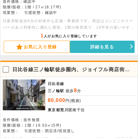
造作価格：確認中
階層/面積：1階 / 27㎡(8.17坪)
現業態：
引渡状態：確認中
日暮里駅徒歩8分の好条件な店舗・事務所です。周辺はコンビニやスー
パーがあり利便性に優れた環境。1階の角部屋で、18平米の使いやすい
空間は南向きで日当たり良好です。詳細はお気軽にお問い合わせくださ
1
人がお気に入り登録しています
い。
お気に入り登録
詳細を見る
日比谷線三ノ輪駅徒歩圏内、ジョイフル商店街す
ぐ！
日比谷線
8
三ノ輪駅
徒歩
分
80,000
円(税抜)
東京都荒川区
南千住
造作価格：造作無償
階層/面積：1階 / 16.53㎡(5坪)
前業態：
引渡状態：閉店済/現状渡し