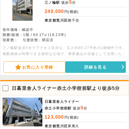
5
三ノ輪駅
徒歩
分
240,000
円(税抜)
東京都荒川区
南千住
造作価格：確認中
階層/面積：1階 / 60.27㎡(18.23坪)
現業態：
引渡状態：閉店済
三ノ輪駅徒歩5分でアクセス良好な、広さ約60.27平米の1階物件です。
複数路線が利用できる便利な立地で、事業拠点や店舗として活用いただ
けます。まずはお気軽にお問い合わせください。
お気に入り登録
詳細を見る
日暮里舎人ライナー赤土小学校前駅より徒歩5分
日暮里舎人ライナー
5
赤土小学校前駅
徒歩
分
123,000
円(税抜)
東京都荒川区
東尾久