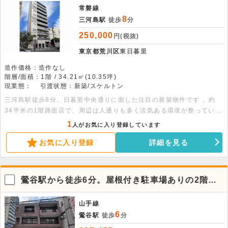
常磐線
8
三河島駅
徒歩
分
250,000
円(税抜)
東京都荒川区
東日暮里
造作価格：造作なし
階層/面積：1階 / 34.21㎡(10.35坪)
現業態：
引渡状態：新築/スケルトン
三河島駅徒歩8分、日暮里中央通りに面した注目の新築物件です 。約
34平米の1階路面店で、周辺は人通りも多く活気ある環境が整っていま
す。幅広い業態に対応可能です。ぜひお問い合わせください。
1
人がお気に入り登録しています
お気に入り登録
詳細を見る
鶯谷駅から徒歩6分。屋根付き駐車場ありの2階物
件
山手線
6
鶯谷駅
徒歩
分