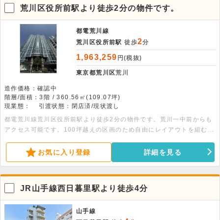
荒川区役所前駅より徒歩2分の物件です。
都電荒川線
2
荒川区役所前駅
徒歩
分
1,963,259
円(税抜)
東京都荒川区
荒川
造作価格：確認中
階層/面積：3階 / 360.56㎡(109.07坪)
現業態：
引渡状態：閉店済/現状渡し
都電荒川線荒川区役所前駅より徒歩2分の物件です。荒川一中前からも
アクセス可能です。100坪越えの区画のため自由にレイアウトを組むこ
とが可能です。詳細につきましてはぜひお問い合わせください。
お気に入り登録
詳細を見る
JR山手線西日暮里駅より徒歩4分
山手線