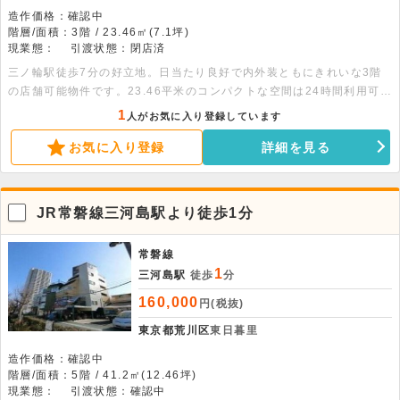
造作価格：確認中
階層/面積：3階 / 23.46㎡(7.1坪)
現業態：
引渡状態：閉店済
三ノ輪駅徒歩7分の好立地。日当たり良好で内外装ともにきれいな3階
の店舗可能物件です。23.46平米のコンパクトな空間は24時間利用可能
で、物販や美容室・サロンなどの幅広い業態に対応。お気軽にお問い合
1
人がお気に入り登録しています
わせください。
お気に入り登録
詳細を見る
JR常磐線三河島駅より徒歩1分
常磐線
1
三河島駅
徒歩
分
160,000
円(税抜)
東京都荒川区
東日暮里
造作価格：確認中
階層/面積：5階 / 41.2㎡(12.46坪)
現業態：
引渡状態：確認中