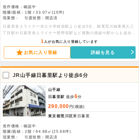
造作価格：確認中
階層/面積：1階 / 33.07㎡(10坪)
現業態：
引渡状態：閉店済
日暮里舎人ライナー赤土小学校前駅より徒歩5分。都電荒川線東尾久三
丁目駅や日暮里舎人ライナー熊野前駅など複数の路線や駅からも徒歩圏
内です。6階建ての建物の1階部分、33.07平米の物件です。駐車場1台
1
人がお気に入り登録しています
付きです。倉庫利用可能です。
お気に入り登録
詳細を見る
JR山手線日暮里駅より徒歩6分
山手線
6
日暮里駅
徒歩
分
290,000
円(税抜)
東京都荒川区
東日暮里
造作価格：確認中
階層/面積：2階 / 84.88㎡(25.68坪)
現業態：
引渡状態：閉店済