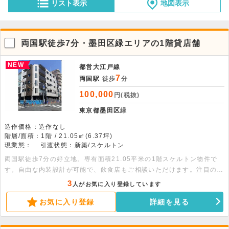
リスト表示
地図表示
両国駅徒歩7分・墨田区緑エリアの1階貸店舗
NEW
都営大江戸線
7
両国駅
徒歩
分
100,000
円(税抜)
東京都墨田区
緑
造作価格：造作なし
階層/面積：1階 / 21.05㎡(6.37坪)
現業態：
引渡状態：新築/スケルトン
両国駅徒歩7分の好立地。専有面積21.05平米の1階スケルトン物件で
す。自由な内装設計が可能で、飲食店もご相談いただけます。注目のエ
リアで新たな事業を始めませんか。お気軽にお問い合わせください。
3
人がお気に入り登録しています
お気に入り登録
詳細を見る