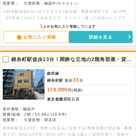
現業態：
引渡状態：確認中/スケルトン
小村井駅徒歩6分と好アクセスな1階店舗・事務所物件です。約19坪
（64平米）のゆとりある広さで、スケルトン渡しの自由なレイアウト
が魅力。幅広い業態に対応可能です。まずはお気軽にお問い合わせくだ
1
人がお気に入り登録しています
さい！
お気に入り登録
詳細を見る
錦糸町駅徒歩13分！閑静な立地の2階角部屋・貸店
舗事務所
総武線
13
錦糸町駅
徒歩
分
170,000
円(税抜)
東京都墨田区
石原
造作価格：確認中
階層/面積：2階 / 55.89㎡(16.9坪)
現業態：
引渡状態：閉店済
錦糸町駅徒歩13分、閑静な街並みに位置する2階角部屋の貸店舗・事務
所です。約55.89平米（約16.9坪）の落ち着いた室内空間で、各種サロ