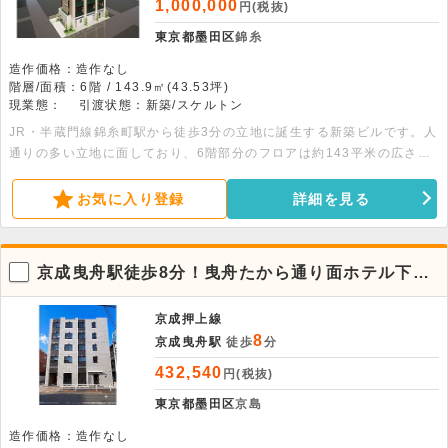
1,000,000
円(税抜)
東京都墨田区
錦糸
造作価格：造作なし
階層/面積：6階 / 143.9㎡(43.53坪)
現業態：
引渡状態：新築/スケルトン
JR・半蔵門線錦糸町駅から徒歩3分の立地に誕生する新築ビルです。人
通りの多い立地に面しており、6階部分のフロアは約143平米の広さが
ございます。事務所や店舗におすすめです。詳細につきましてはお問い
合わせください。
お気に入り登録
詳細を見る
京成曳舟駅徒歩8分！曳舟たから通り面ホテル下1
階路面店舗
京成押上線
8
京成曳舟駅
徒歩
分
432,540
円(税抜)
東京都墨田区
京島
造作価格：造作なし