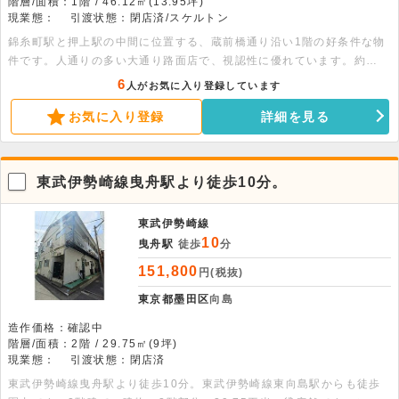
階層/面積：1階 / 46.12㎡(13.95坪)
現業態：
引渡状態：閉店済/スケルトン
錦糸町駅と押上駅の中間に位置する、蔵前橋通り沿い1階の好条件な物
件です。人通りの多い大通り路面店で、視認性に優れています。約
3.5mの開放感ある天井高が魅力の46.12平米の空間は、物販やサービ
6
人がお気に入り登録しています
ス店舗、事務所など幅広い業態にご活用いただけます。電動シャッター
お気に入り登録
詳細を見る
完備で防犯面も安心です。ぜひお早めにお問い合わせください。
東武伊勢崎線曳舟駅より徒歩10分。
東武伊勢崎線
10
曳舟駅
徒歩
分
151,800
円(税抜)
東京都墨田区
向島
造作価格：確認中
階層/面積：2階 / 29.75㎡(9坪)
現業態：
引渡状態：閉店済
東武伊勢崎線曳舟駅より徒歩10分。東武伊勢崎線東向島駅からも徒歩