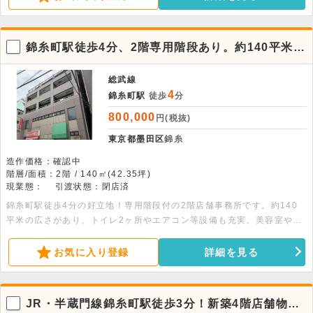
錦糸町駅徒歩4分、2階専用階段あり。約140平米の
店舗・事務所
総武線
4
錦糸町駅
徒歩
分
800,000
円(税抜)
東京都墨田区
錦糸
造作価格：確認中
階層/面積：2階 / 140㎡(42.35坪)
現業態：
引渡状態：閉店済
錦糸町駅徒歩4分の好立地！専用階段付の2階店舗事務所です。約140
平米の広さがあり、トイレ2ヶ所やエアコン等設備も充実。美容室や医
院など各種サービス店舗に最適です。お気軽にお問い合わせください。
お気に入り登録
詳細を見る
JR・半蔵門線錦糸町駅徒歩3分！新築4階店舗物