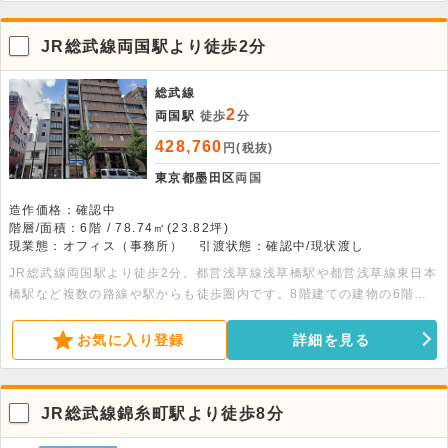
問い合わせください。
JR総武線両国駅より徒歩2分
総武線
2
両国駅
徒歩
分
428,760
円(税抜)
東京都墨田区
両国
造作価格：確認中
階層/面積：6階 / 78.74㎡(23.82坪)
現業態：オフィス（事務所）
引渡状態：確認中/現状渡し
JR総武線両国駅より徒歩2分。都営浅草線浅草橋駅や都営浅草線東日本
橋駅など複数の路線や駅からも徒歩圏内です。8階建ての建物の6階部
分、78.74平米の事務所店舗です。男女別トイレ完備です。家具と内装
造作付きのセットアップオフィスオフィスのため、初期費用を抑えられ
お気に入り登録
詳細を見る
ます。
JR総武線錦糸町駅より徒歩8分