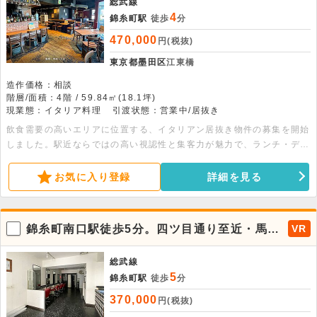
総武線
4
錦糸町駅
徒歩
分
470,000
円(税抜)
東京都墨田区
江東橋
造作価格：相談
階層/面積：4階 / 59.84㎡(18.1坪)
現業態：イタリア料理
引渡状態：営業中/居抜き
飲食需要の高いエリアに位置する、イタリアン居抜き物件の募集を開始
しました。駅近ならではの高い視認性と集客力が魅力で、ランチ・ディ
ナーともに安定した集客が期待できます。内装・厨房設備を活かしたイ
タリアン業態はもちろん、バル・ビストロ・ワインバーなど幅広い業態
お気に入り登録
詳細を見る
にもおすすめ。初期投資を抑えてスピーディーな開業が可能です。錦糸
町エリアで駅近の飲食店舗をお探しの方は、ぜひご検討ください。お気
軽にお問い合わせください。
錦糸町南口駅徒歩5分。四ツ目通り至近・馬車
VR
通り沿いの1階店舗！飲食店も可能。
総武線
5
錦糸町駅
徒歩
分
370,000
円(税抜)