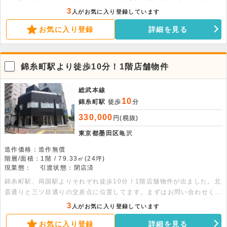
ンなどの営業に適しています。お気軽にお問い合わせください。
3
人がお気に入り登録しています
お気に入り登録
詳細を見る
錦糸町駅より徒歩10分！1階店舗物件
総武本線
10
錦糸町駅
徒歩
分
330,000
円(税抜)
東京都墨田区
亀沢
造作価格：造作無償
階層/面積：1階 / 79.33㎡(24坪)
現業態：
引渡状態：閉店済
錦糸町駅、両国駅よりそれぞれ徒歩10分！1階店舗物件が出ました。北
斎通りと三ツ目通りの交差点に位置してます。まずはお問い合わせくだ
さい。※飲食不可
3
人がお気に入り登録しています
お気に入り登録
詳細を見る