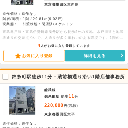
東京都墨田区
東向島
造作価格：造作なし
階層/面積：1階 / 29.81㎡(9.02坪)
現業態：
引渡状態：閉店済/スケルトン
東武亀戸線・東武伊勢崎線曳舟駅から徒歩5分の立地。水戸街道と地蔵
坂通りの交差点沿いで、人通りが多く賑わいのある環境です。1階の角
地店舗で面積は29.81平米。詳細につきましてはお問い合わせくださ
4
人がお気に入り登録しています
い。
お気に入り登録
詳細を見る
錦糸町駅徒歩11分・蔵前橋通り沿い1階店舗事務所
総武線
11
錦糸町駅
徒歩
分
220,000
円(税抜)
東京都墨田区
太平
造作価格：造作なし