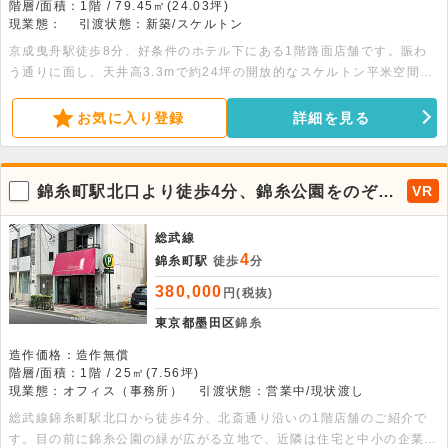
階層/面積：1階 / 79.45㎡(24.03坪)
現業態：
引渡状態：新築/スケルトン
京成曳舟駅徒歩8分、好条件のホテル下にある1階路面店舗です。賑わ
う通りに面し、天井高3.3mで約24坪の開放的なスケルトン平米空間。
重飲食業態も相談可能です。詳細についてはお問い合わせください。
お気に入り登録
詳細を見る
錦糸町駅北口より徒歩4分、錦糸公園をのぞむ
VR
1階店舗。
総武線
4
錦糸町駅
徒歩
分
380,000
円(税抜)
東京都墨田区
錦糸
造作価格：造作無償
階層/面積：1階 / 25㎡(7.56坪)
現業態：オフィス（事務所）
引渡状態：営業中/現状渡し
総武線錦糸町駅北口から徒歩4分、北斎通り沿いの1階店舗のご紹介で
す。目の前に錦糸公園の緑が広がる立地で、近隣は住宅と中小の企業が