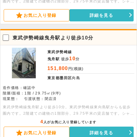
圏内です。2階建ての建物の2階部分、29.75平米の貸店舗です。シャワ
ー・トイレ・キッチン・収納スペース・給湯・都市ガス・エアコン・宅
配BOX完備です。
お気に入り登録
詳細を見る
東武伊勢崎線曳舟駅より徒歩10分
東武伊勢崎線
10
曳舟駅
徒歩
分
151,800
円(税抜)
東京都墨田区
向島
造作価格：確認中
階層/面積：1階 / 29.75㎡(9坪)
現業態：
引渡状態：閉店済
東武伊勢崎線曳舟駅より徒歩10分。東武伊勢崎線東向島駅からも徒歩
圏内です。2階建ての建物の1階部分、29.75平米の貸店舗です。シャワ
ー・トイレ・キッチン・収納スペース・給湯・都市ガス・エアコン・宅
4
人がお気に入り登録しています
配BOX完備です。
お気に入り登録
詳細を見る