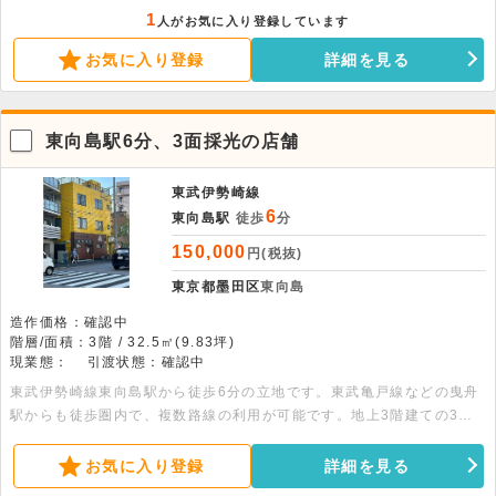
混在するエリアとなっております。物販やサービス業態にオススメで
1
人がお気に入り登録しています
す。是非ご検討ください。
お気に入り登録
詳細を見る
東向島駅6分、3面採光の店舗
東武伊勢崎線
6
東向島駅
徒歩
分
150,000
円(税抜)
東京都墨田区
東向島
造作価格：確認中
階層/面積：3階 / 32.5㎡(9.83坪)
現業態：
引渡状態：確認中
東武伊勢崎線東向島駅から徒歩6分の立地です。東武亀戸線などの曳舟
駅からも徒歩圏内で、複数路線の利用が可能です。地上3階建ての3階
部分で、広さは約9.83坪です。室内は3面採光で陽当りが良好です。事
務所としての利用におすすめのほか、ネイルサロンや美容室、接骨院な
お気に入り登録
詳細を見る
ど幅広い業種のご相談が可能です。諸条件のご相談などは、お気軽にお