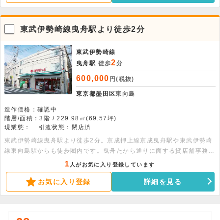
東武伊勢崎線曳舟駅より徒歩2分
東武伊勢崎線
2
曳舟駅
徒歩
分
600,000
円(税抜)
東京都墨田区
東向島
造作価格：確認中
階層/面積：3階 / 229.98㎡(69.57坪)
現業態：
引渡状態：閉店済
東武伊勢崎線曳舟駅より徒歩2分。京成押上線京成曳舟駅や東武伊勢崎
線東向島駅からも徒歩圏内です。曳舟たから通りに面する貸店舗事務所
です。広々とした区画で200平米以上あり、大型物販店におすすめで
1
人がお気に入り登録しています
す。
お気に入り登録
詳細を見る