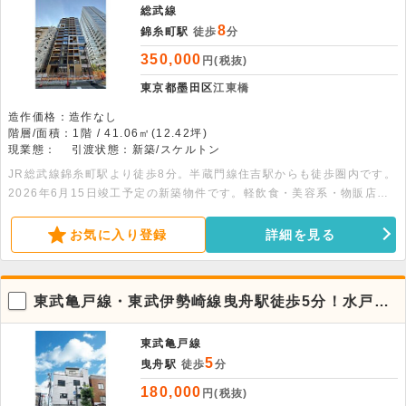
総武線
8
錦糸町駅
徒歩
分
350,000
円(税抜)
東京都墨田区
江東橋
造作価格：造作なし
階層/面積：1階 / 41.06㎡(12.42坪)
現業態：
引渡状態：新築/スケルトン
JR総武線錦糸町駅より徒歩8分。半蔵門線住吉駅からも徒歩圏内です。
2026年6月15日竣工予定の新築物件です。軽飲食・美容系・物販店舗
などにおすすめです。男女共用トイレ・天井カセットエアコン・換気
扇・火災報知器・インターフォン完備です。
お気に入り登録
詳細を見る
東武亀戸線・東武伊勢崎線曳舟駅徒歩5分！水戸街
道沿いの1階店舗物件。
東武亀戸線
5
曳舟駅
徒歩
分
180,000
円(税抜)