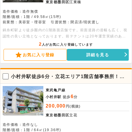
東京都墨田区
江東橋
造作価格：造作無償
階層/面積：1階 / 49.58㎡(15坪)
前業態：美容室・理容室
引渡状態：閉店済/現状渡し
錦糸町駅より徒歩圏内の1階路面店舗です。前面道路の道幅も広く、視
認性の良い立地となっております。前テナントは20年運営実績のある
美容室でした。同様に美容室のようなサービス業態はもちろん、軽飲食
2
人がお気に入り登録しています
まで相談可能なため、幅広い業態でご検討いただけます。お早目にお問
お気に入り登録
詳細を見る
合せください。
小村井駅徒歩6分・立花エリア1階店舗事務所！ス
ケルトン渡し
東武亀戸線
6
小村井駅
徒歩
分
200,000
円(税抜)
東京都墨田区
立花
造作価格：造作なし
階層/面積：1階 / 64㎡(19.36坪)