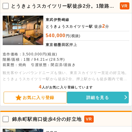
とうきょうスカイツリー駅徒歩2分。1階路面
VR
店、焼肉店居抜き物件。
東武伊勢崎線
2
とうきょうスカイツリー駅
徒歩
分
540,000
円(税抜)
東京都墨田区
押上
造作価格：3,500,000円(税抜)
階層/面積：1階 / 94.21㎡(28.5坪)
前業態：焼肉
引渡状態：閉店済/居抜き
観光客やインバウンドニーズも強い、東京スカイツリー至近の好立地。
とうきょうスカイツリー駅から徒歩2分、押上駅からも徒歩圏内で複数
路線が利用可能です。元焼肉店居抜き物件のため、同業態であれば費用
4
人がお気に入り登録しています
を抑えての出店が可能です。是非ご検討ください。
お気に入り登録
詳細を見る
錦糸町駅南口徒歩4分の好立地
VR