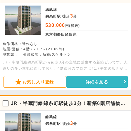
件。飲食不可
総武線
3
錦糸町駅
徒歩
分
530,000
円(税抜)
東京都墨田区
錦糸
造作価格：造作なし
階層/面積：4階 / 71.7㎡(21.69坪)
現業態：
引渡状態：新築/スケルトン
JR・半蔵門線錦糸町駅から徒歩3分の立地に誕生する新築ビルです。人
通りの多い立地に面しており、4階部分のフロアは71.7平米の広さがご
ざいます。事務所や店舗におすすめです。詳細につきましてはお問い合
わせください
お気に入り登録
詳細を見る
JR・半蔵門線錦糸町駅徒歩3分！新築6階店舗物
件。飲食不可
総武線
3
錦糸町駅
徒歩
分