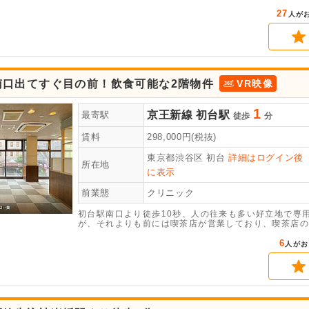
口)、グリストも埋設されている居抜き物件ですので、
能ですので、ぜひご検討ください。
27
人が
南口出てすぐ目の前！飲食可能な2階物件
VR映像
1
京王新線
初台駅
最寄駅
徒歩
分
賃料
298,000
円(税抜)
東京都渋谷区
初台
詳細はログイン後
所在地
に表示
前業態
クリニック
初台駅南口より徒歩10秒、人の往来も多い好立地で専
が、それよりも前には喫茶店が営業しており、喫茶店の
レなどの内装は残った状態での引き渡しとなります。重
にお問い合わせください。
6
人がお