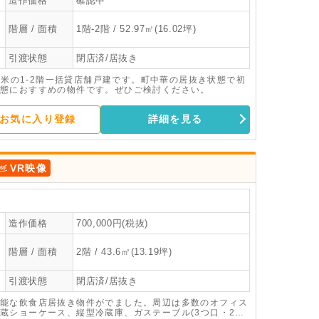
造作価格
確認中
階層 / 面積
1階-2階 / 52.97㎡(16.02坪)
引渡状態
閉店済/居抜き
平米の1-2階一括貸店舗戸建です。町中華の居抜き状態で初
態におすすめの物件です。ぜひご検討ください。
お気に入り登録
詳細を見る
VR映像
造作価格
700,000円(税抜)
階層 / 面積
2階 / 43.6㎡(13.19坪)
引渡状態
閉店済/居抜き
能な飲食店居抜き物件がでました。周辺は多数のオフィス
蔵ショーケース、縦型冷蔵庫、ガステーブル(3つ口・2つ