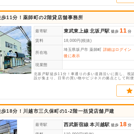
歩11分！薬師町の2階貸店舗事務所
11
東武東上線
北坂戸駅
最寄駅
徒歩
分
賃料
18,000
円(税抜)
埼玉県坂戸市
薬師町
詳細はログイン
所在地
後に表示
現業態
北坂戸駅徒歩11分！車通りの多い道路沿いに面し、視認
設が集まり、日常の買い物やビジネスの拠点として利便
など幅広い用途にご検討いただけます。お気軽にお問い
歩18分！川越市三久保町の1-2階一括貸店舗戸建
18
西武新宿線
本川越駅
最寄駅
徒歩
分