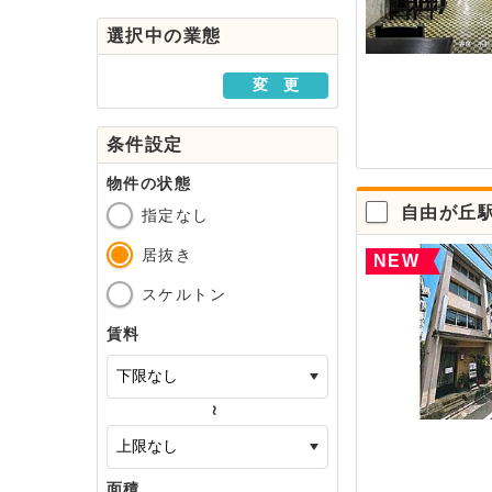
駅・路線から探す
選択中の業態
地域から探す
変 更
条件設定
物件の状態
自由が丘
指定なし
居抜き
NEW
スケルトン
賃料
～
面積