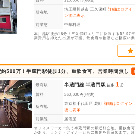
賃料
110,000
円(税抜)
埼玉県川越市
三久保町
詳細はログイ
所在地
ン後に表示
前業態
中華料理
本川越駅徒歩18分！三久保町エリアに位置する52.97
期費用を抑えた出店が可能。飲食店や物販など幅広い業
約500万！半蔵門駅徒歩1分、重飲食可、営業時間無し
1
半蔵門線
半蔵門駅
最寄駅
徒歩
分
賃料
360,000
円(税抜)
東京都千代田区
麹町
詳細はログイン
所在地
後に表示
前業態
居酒屋
オフィスワーカー集う半蔵門駅の駅近好立地、重飲食可
があり、ランチ・ディナーともに集客を見込めます。冷