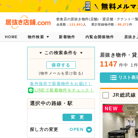
飲食店の居抜き物件(店舗)・貸店舗・テナント一
会員数：
121,901
人
累計登録物件数：
99,272
件
HOME
物件検索
新着物件
内覧会開催物件
居抜き
この検索条件を
居抜き物件・貸
1147
保存する
件中
1
(物件メールを受け取る)
リスト表
条件保存で新着物件をお届け！
LINEで新着物件をチェック！
JR総武
選択中の路線・駅
NEW
変 更
探し方の変更