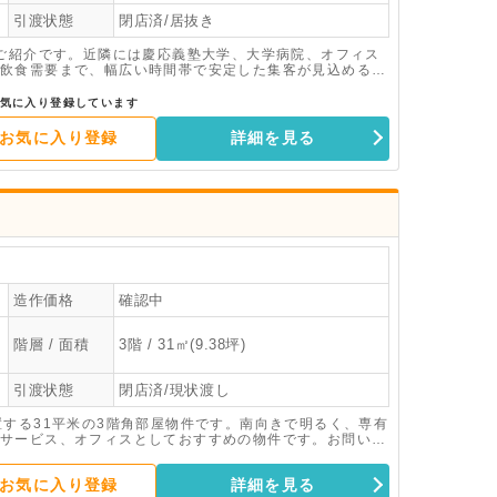
引渡状態
閉店済/居抜き
のご紹介です。近隣には慶応義塾大学、大学病院、オフィス
飲食需要まで、幅広い時間帯で安定した集客が見込める環
能です。地域密着型の店舗運営を検討されている方にとっ
検討ください。
気に入り登録しています
お気に入り登録
詳細を見る
造作価格
確認中
階層 / 面積
3階 / 31㎡(9.38坪)
引渡状態
閉店済/現状渡し
置する31平米の3階角部屋物件です。南向きで明るく、専有
サービス、オフィスとしておすすめの物件です。お問い合
お気に入り登録
詳細を見る