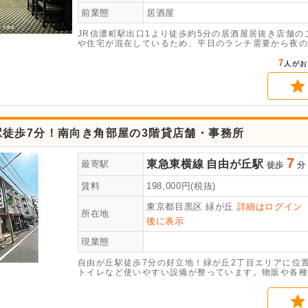
前業態
居酒屋
JR信濃町駅出口1より徒歩約5分の居酒屋居抜き店舗
や住宅が混在しているため、平日のランチ需要から夜の
境です。同業態であれば初期投資を抑え、すぐに営業可
ても、非常に相性の良い立地となっております。是非ご
7
人がお
駅徒歩7分！南向き角部屋の3階貸店舗・事務所
7
東急東横線
自由が丘駅
最寄駅
徒歩
分
賃料
198,000
円(税抜)
東京都目黒区
緑が丘
詳細はログイン
所在地
後に表示
現業態
自由が丘駅徒歩7分の好立地！緑が丘2丁目エリアに位
トイレなど使いやすい設備が整っています。物販や各種
わせお待ちしております！