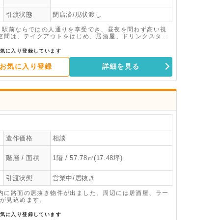
引渡状態
閉店済/現状渡し
。駅前ならではの人通りを享受でき、昼夜を問わず高い視
な空間は、テイクアウトをはじめ、居酒屋、ドリンクスタン
大限に活かせる注目物件ですので、横浜西口エリアへの出
気に入り登録しています
お気に入り登録
詳細を見る
造作価格
相談
階層 / 面積
1階 / 57.78㎡(17.48坪)
引渡状態
営業中/居抜き
内に路面の居抜き物件が出ました。周辺には居酒屋、ラー
が見込めます。
気に入り登録しています