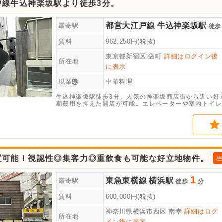
戸線牛込神楽坂駅より徒歩3分。
都営大江戸線
牛込神楽坂駅
最寄駅
徒歩
賃料
962,250
円(税抜)
東京都新宿区
袋町
詳細はログイン後
所在地
に表示
現業態
中華料理
牛込神楽坂駅徒歩3分、人気の神楽坂商店街から近い好立
期費用を抑えた開店が可能。エレベーターや室内トイレ
い合わせください！
置可能！視認性◎集客力◎重飲食も可能な好立地物件。
1
東急東横線
横浜駅
最寄駅
徒歩
分
賃料
600,000
円(税抜)
神奈川県横浜市西区
南幸
詳細はログ
所在地
イン後に表示