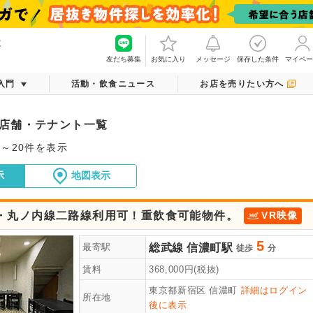
覧
友だち募集
お気に入り
メッセージ
保存した条件
マイペー
入門
活動・飲食ニュース
お店を売りたい方へ
店舗・テナント一覧
件～20件を表示
示
地図表示
線・丸ノ内線二路線利用可！重飲食可能物件。
VR映像
5
総武線
信濃町駅
最寄駅
徒歩
分
賃料
368,000
円(税抜)
東京都新宿区
信濃町
詳細はログイン
所在地
後に表示