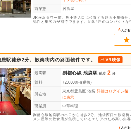
前業態
居酒屋
JR横浜タワー前、狸小路入口に位置する路面小箱物件
認性と集客力が期待できます。約6.4坪のコンパクト
ド等幅広い業態でご検討いただけます。立地の強みを最
店をお考えの方はぜひお早めにお問い合わせ下さい。
6
人がお
池袋駅徒歩2分。歓楽街内の路面物件です。
VR映像
2
副都心線
池袋駅
最寄駅
徒歩
分
賃料
720,000
円(税抜)
東京都豊島区
池袋
詳細はログイン後
所在地
に表示
現業態
中華料理
副都心線池袋駅の出口から徒歩2分。池袋西口の歓楽街
メン屋等の飲食店が集積しているエリアのため高い集客
7
人がお