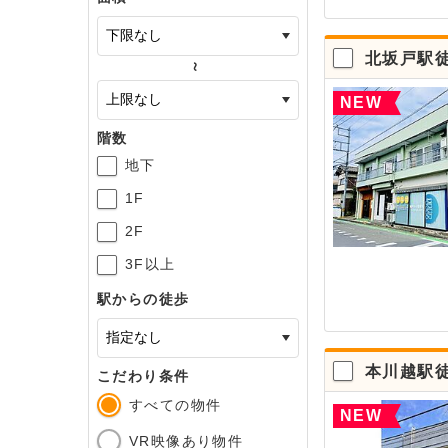
北坂戸駅徒
～
NEW
階数
地下
1F
2F
3F以上
駅からの徒歩
本川越駅徒
こだわり条件
すべての物件
NEW
VR映像あり物件