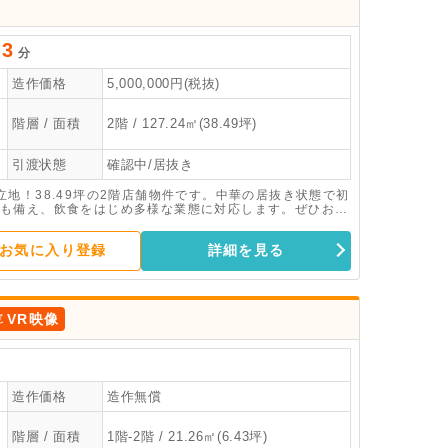
3
分
造作価格
5,000,000円(税抜)
階層 / 面積
2階 / 127.24㎡(38.49坪)
引渡状態
確認中/居抜き
地！38.49坪の2階店舗物件です。中華の居抜き状態で初
も備え、飲食をはじめ多様な業態に対応します。ぜひお問
お気に入り登録
詳細を見る
VR映像
造作価格
造作無償
階層 / 面積
1階-2階 / 21.26㎡(6.43坪)