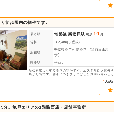
より徒歩圏内の物件です。
10
常磐線
新松戸駅
最寄駅
徒歩
分
賃料
102,480
円(税抜)
千葉県松戸市
新松戸
【詳細は非表
所在地
示】
現業態
サロン
新松戸駅より徒歩圏内の物件です。エステサロン居抜き
店が可能です。詳細につきましてはぜひお問い合わせく
1
人がお
歩5分。亀戸エリアの1階路面店・店舗事務所