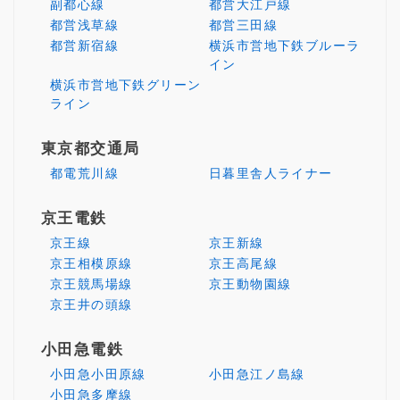
副都心線
都営大江戸線
都営浅草線
都営三田線
都営新宿線
横浜市営地下鉄ブルーラ
イン
横浜市営地下鉄グリーン
ライン
東京都交通局
都電荒川線
日暮里舎人ライナー
京王電鉄
京王線
京王新線
京王相模原線
京王高尾線
京王競馬場線
京王動物園線
京王井の頭線
小田急電鉄
小田急小田原線
小田急江ノ島線
小田急多摩線