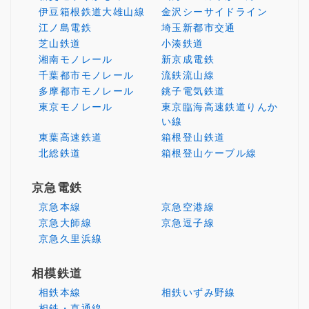
伊豆箱根鉄道大雄山線
金沢シーサイドライン
江ノ島電鉄
埼玉新都市交通
芝山鉄道
小湊鉄道
湘南モノレール
新京成電鉄
千葉都市モノレール
流鉄流山線
多摩都市モノレール
銚子電気鉄道
東京モノレール
東京臨海高速鉄道りんか
い線
東葉高速鉄道
箱根登山鉄道
北総鉄道
箱根登山ケーブル線
京急電鉄
京急本線
京急空港線
京急大師線
京急逗子線
京急久里浜線
相模鉄道
相鉄本線
相鉄いずみ野線
相鉄・直通線