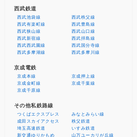
西武鉄道
西武池袋線
西武秩父線
西武有楽町線
西武豊島線
西武狭山線
西武山口線
西武新宿線
西武拝島線
西武西武園線
西武国分寺線
西武多摩湖線
西武多摩川線
京成電鉄
京成本線
京成押上線
京成金町線
京成千葉線
京成千原線
その他私鉄路線
つくばエクスプレス
みなとみらい線
成田スカイアクセス
秩父鉄道
埼玉高速鉄道
いすみ鉄道
新交通ゆりかもめ
山万ユーカリが丘線