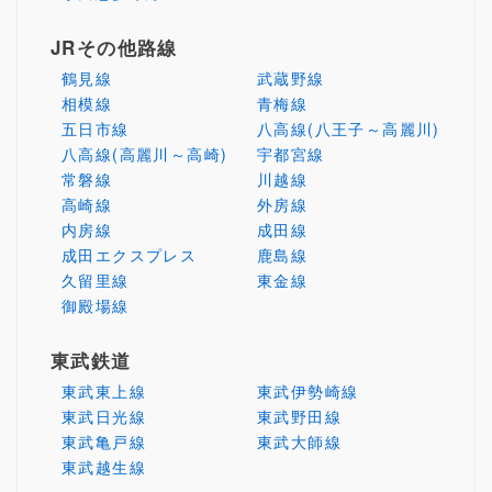
JRその他路線
鶴見線
武蔵野線
相模線
青梅線
五日市線
八高線(八王子～高麗川)
八高線(高麗川～高崎)
宇都宮線
常磐線
川越線
高崎線
外房線
内房線
成田線
成田エクスプレス
鹿島線
久留里線
東金線
御殿場線
東武鉄道
東武東上線
東武伊勢崎線
東武日光線
東武野田線
東武亀戸線
東武大師線
東武越生線