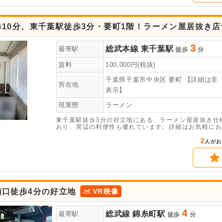
10分、東千葉駅徒歩3分・要町1階！ラーメン屋居抜き店
3
総武本線
東千葉駅
最寄駅
徒歩
分
賃料
100,000
円(税抜)
千葉県千葉市中央区
要町
【詳細は非
所在地
表示】
現業態
ラーメン
東千葉駅徒歩3分の好立地にある、ラーメン屋居抜き仕
おり、周辺の利便性も優れています。詳細はお気軽にお
2
人がお
南口徒歩4分の好立地
VR映像
4
総武線
錦糸町駅
最寄駅
徒歩
分