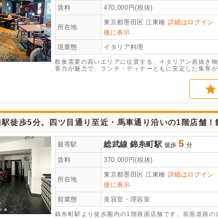
賃料
470,000
円(税抜)
東京都墨田区
江東橋
詳細はログイン
所在地
後に表示
現業態
イタリア料理
飲食需要の高いエリアに位置する、イタリアン居抜き物
客力が魅力で、ランチ・ディナーともに安定した集客が
はもちろん、バル・ビストロ・ワインバーなど幅広い業
可能です。錦糸町エリアで駅近の飲食店舗をお探しの方
い。
口駅徒歩5分。四ツ目通り至近・馬車通り沿いの1階店舗！
5
総武線
錦糸町駅
最寄駅
徒歩
分
賃料
370,000
円(税抜)
東京都墨田区
江東橋
詳細はログイン
所在地
後に表示
前業態
美容室・理容室
錦糸町駅より徒歩圏内の1階路面店舗です。前面道路の