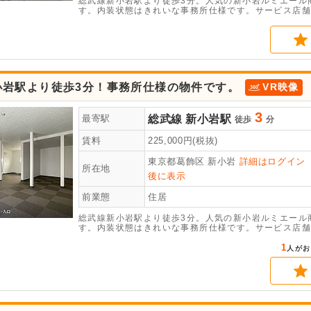
総武線新小岩駅より徒歩3分。人気の新小岩ルミエール
す。内装状態はきれいな事務所仕様です。サービス店舗
のご相談等、是非お問い合わせ下さい。
小岩駅より徒歩3分！事務所仕様の物件です。
VR映像
3
総武線
新小岩駅
最寄駅
徒歩
分
賃料
225,000
円(税抜)
東京都葛飾区
新小岩
詳細はログイン
所在地
後に表示
前業態
住居
総武線新小岩駅より徒歩3分。人気の新小岩ルミエール
す。内装状態はきれいな事務所仕様です。サービス店舗
のご相談等、是非お問い合わせ下さい。
1
人がお