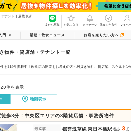
・テナント｜居抜き店
友だち募集
お気に入り
メッセージ
保存した条件
マイペ
入門
活動・飲食ニュース
お店を売りたい方へ
き物件・貸店舗・テナント一覧
件を115件掲載中！飲食店の開業をお考えの方へ居抜き物件、貸店舗、スケルトン
～20件を表示
示
地図表示
駅徒歩3分！中央区エリアの3階貸店舗・事務所物件
3
都営浅草線
東日本橋駅
最寄駅
徒歩
分