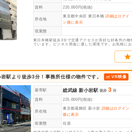
賃料
220,000
円(税抜)
東京都中央区
東日本橋
詳細はログイ
所在地
ン後に表示
現業態
東日本橋駅徒歩3分で交通アクセスが良好な好条件の物件
ています。ビジネス用途に適した環境です。お気軽にお
小岩駅より徒歩3分！事務所仕様の物件です。
VR映像
3
総武線
新小岩駅
最寄駅
徒歩
分
賃料
225,000
円(税抜)
東京都葛飾区
新小岩
詳細はログイン
所在地
後に表示
前業態
住居