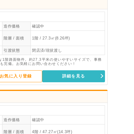
造作価格
確認中
階層 / 面積
1階 / 27.3㎡(8.26坪)
引渡状態
閉店済/現状渡し
な1階路面物件。約27.3平米の使いやすいサイズで、事務
も完備。お気軽にお問い合わせください！
お気に入り登録
詳細を見る
造作価格
確認中
階層 / 面積
4階 / 47.27㎡(14.3坪)