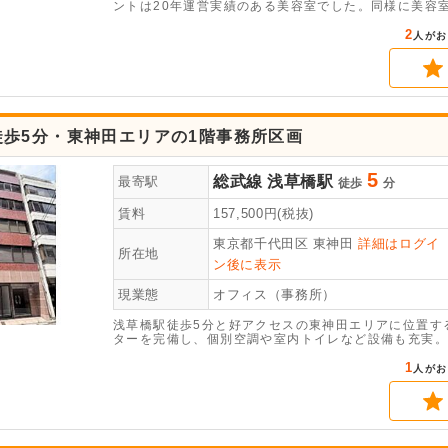
ントは20年運営実績のある美容室でした。同様に美容
なため、幅広い業態でご検討いただけます。お早目にお
2
人がお
徒歩5分・東神田エリアの1階事務所区画
5
総武線
浅草橋駅
最寄駅
徒歩
分
賃料
157,500
円(税抜)
東京都千代田区
東神田
詳細はログイ
所在地
ン後に表示
現業態
オフィス（事務所）
浅草橋駅徒歩5分と好アクセスの東神田エリアに位置する、
ターを完備し、個別空調や室内トイレなど設備も充実。
1
人がお