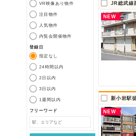
JR総武線
VR映像あり物件
注目物件
NEW
人気物件
内覧会開催物件
登録日
指定なし
24時間以内
2日以内
3日以内
新小岩駅
1週間以内
フリーワード
NEW