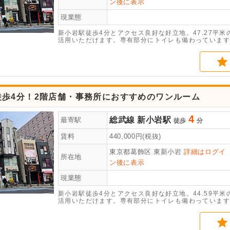
ン後に表示
現業態
新小岩駅徒歩4分とアクセス良好な好立地。47.27平
活用いただけます。専有部分にトイレも備わっています
わせください。
徒歩4分！2階店舗・事務所におすすめのワンルーム
4
総武線
新小岩駅
最寄駅
徒歩
分
賃料
440,000
円(税抜)
東京都葛飾区
東新小岩
詳細はログイ
所在地
ン後に表示
現業態
新小岩駅徒歩4分とアクセス良好な好立地。44.59平
活用いただけます。専有部分にトイレも備わっています