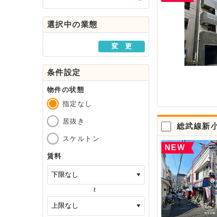
駅・路線から探す
選択中の業態
地域から探す
変 更
条件設定
物件の状態
指定なし
居抜き
総武線新
スケルトン
NEW
賃料
～