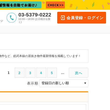
03-5379-0222
会員登録・ログイン
10:00～18:00 (土日祝日を除
ージ
く)
物件など、総武本線の居抜き物件最新情報を掲載しています！
1
…
2
3
4
5
次へ
表示順