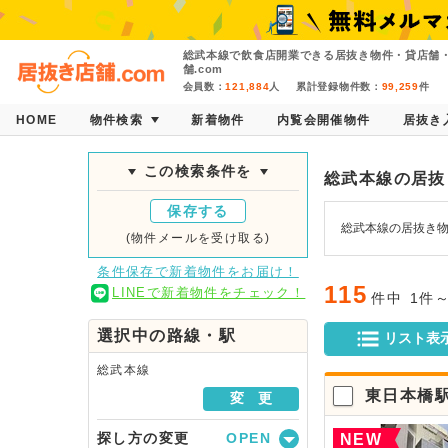
総武本線で飲食店開業できる居抜き物件・貸店舗
舗.com
会員数：
121,884
人
累計登録物件数：
99,259
件
HOME
物件検索
新着物件
内覧会開催物件
居抜き
この検索条件を
総武本線の居抜
保存する
総武本線の居抜き物
(物件メールを受け取る)
条件保存で新着物件をお届け！
115
LINEで新着物件をチェック！
件中
1件
選択中の路線・駅
リスト表
総武本線
東日本橋
変 更
探し方の変更
NEW