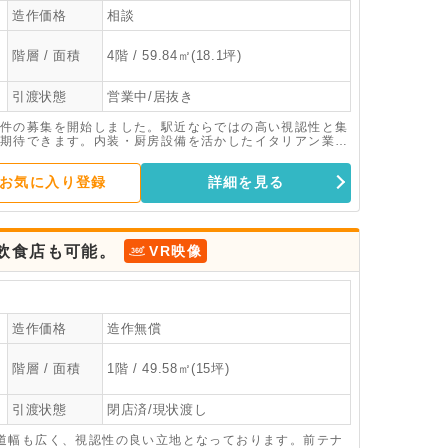
造作価格
相談
階層 / 面積
4階 / 59.84㎡(18.1坪)
引渡状態
営業中/居抜き
件の募集を開始しました。駅近ならではの高い視認性と集
期待できます。内装・厨房設備を活かしたイタリアン業態
態にもおすすめ。初期投資を抑えてスピーディーな開業が
は、ぜひご検討ください。お気軽にお問い合わせくださ
お気に入り登録
詳細を見る
飲食店も可能。
VR映像
造作価格
造作無償
階層 / 面積
1階 / 49.58㎡(15坪)
引渡状態
閉店済/現状渡し
道幅も広く、視認性の良い立地となっております。前テナ