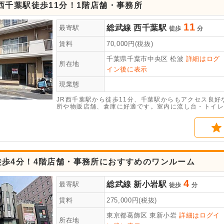
西千葉駅徒歩11分！1階店舗・事務所
11
総武線
西千葉駅
最寄駅
徒歩
分
賃料
70,000
円(税抜)
千葉県千葉市中央区
松波
詳細はログ
所在地
イン後に表示
現業態
JR西千葉駅から徒歩11分、千葉駅からもアクセス良好
所や物販店舗、倉庫に好適です。室内に流し台・トイレ
徒歩4分！4階店舗・事務所におすすめのワンルーム
4
総武線
新小岩駅
最寄駅
徒歩
分
賃料
275,000
円(税抜)
東京都葛飾区
東新小岩
詳細はログイ
所在地