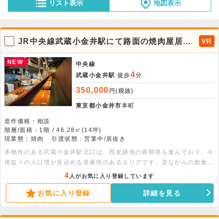
リスト表示
地図表示
JR中央線武蔵小金井駅にて路面の焼肉屋居抜
VR
きがでました！
NEW
中央線
4
武蔵小金井駅
徒歩
分
350,000
円(税抜)
東京都小金井市
本町
造作価格：相談
階層/面積：1階 / 46.28㎡(14坪)
現業態：焼肉
引渡状態：営業中/居抜き
本物件のある武蔵小金井駅北口は、西友跡地の再開発も進んでおり、今
後益々の人口増が見込める発展性のあるエリアです。昔ながらの飲食店
がある立地となります。各テーブルに卓上ガスロースターが設置されて
4
人がお気に入り登録しています
おり、類似業態でしたらすぐに開業可能な物件となります。なかなか出
お気に入り登録
詳細を見る
ない焼肉屋の居抜き物件になりますので、是非お早めにお問い合わせく
ださい。