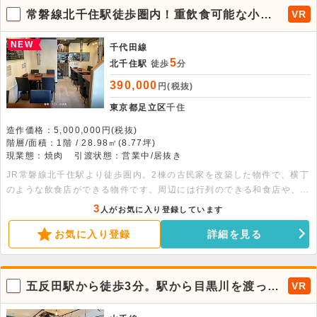
常磐線北千住駅徒歩圏内！重飲食可能な小箱
VR
の焼肉屋居抜き物件が出ました。
NEW
千代田線
5
北千住駅
徒歩
分
390,000
円(税抜)
東京都足立区
千住
造作価格：5,000,000円(税抜)
階層/面積：1階 / 28.98㎡(8.77坪)
現業態：焼肉
引渡状態：営業中/居抜き
JR常磐線北千住駅より徒歩圏内。2棟の古民家を改築した物件で、横丁
のような飲食店ができる物件です。周辺には行列のできる和食店や、北
千住でドミナント展開している繁盛店などが軒を連ねております。駅周
3
人がお気に入り登録しています
辺にはない、目的来店型の店舗としての利用も可能です。同ビルには甘
お気に入り登録
詳細を見る
味処・中華・寿司屋等が入っており、集客の相乗効果も見込める物件で
す。厨房機器は縦型冷凍冷蔵庫・製氷機・食器洗浄機・グリストラップ
等の飲食出店に必要な設備が一式残った状態でのお引渡しとなります。
現在は焼肉屋の居抜きですが、小箱で字型が良いため、様々な業態への
五反田駅から徒歩3分。駅から目黒川を渡って
VR
汎用が可能です。
すぐの立地で美内装の焼肉居抜き物件が出ま
した！