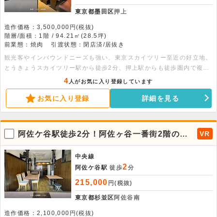
東京都墨田区
押上
造作価格：3,500,000円(税抜)
階層/面積：1階 / 94.21㎡(28.5坪)
前業態：焼肉
引渡状態：閉店済/居抜き
観光客やインバウンドニーズも強い、東京スカイツリー至近の好立地。
とうきょうスカイツリー駅から徒歩2分、押上駅からも徒歩圏内で複数
路線が利用可能です。元焼肉店居抜き物件のため、同業態であれば費用
4
人がお気に入り登録しています
を抑えての出店が可能です。是非ご検討ください。
お気に入り登録
詳細を見る
阿佐ケ谷駅徒歩2分！阿佐ヶ谷一番街2階の小
VR
箱焼肉屋居抜き物件
中央線
2
阿佐ケ谷駅
徒歩
分
215,000
円(税抜)
東京都杉並区
阿佐谷南
造作価格：2,100,000円(税抜)