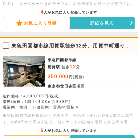
件です。ロースター付きのテーブル、厨房機器等が残った状態でのお渡
しとなるため、現テナントと近しい業態であればすぐに出店が可能で
4
人がお気に入り登録しています
す。周辺はカフェ・居酒屋・中華等、多くの飲食店が出店しておりま
お気に入り登録
詳細を見る
す。物件周辺には企業や住宅等も多くあるため、ビジネスマンや近隣住
民からの需要があるエリアです。人気エリアのため、お早めにお問い合
わせください。 ※面積には増築部分（1.56坪）を含みます。
東急田園都市線用賀駅徒歩12分、用賀中町通り沿
いの路面店。焼肉店居抜きの店舗物件
東急田園都市線
12
用賀駅
徒歩
分
350,000
円(税抜)
東京都世田谷区
瀬田
造作価格：4,000,000円(税抜)
階層/面積：1階 / 64.08㎡(19.38坪)
現業態：焼肉
引渡状態：営業中/居抜き
東急田園都市線用賀駅から徒歩圏内、視認性に優れた路面1階の店舗で
す。約64平米の広さがあり、前テナントの設備を活用できる焼肉店の
居抜き物件のため、初期費用を抑えたスムーズな出店が可能です。用賀
6
人がお気に入り登録しています
中町通りに面した人通りのある好立地で、カウンターとテーブル計28