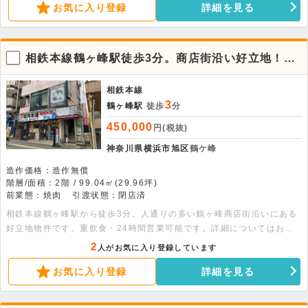
お気に入り登録
詳細を見る
席が確保されています。本格的な厨房設備が整った魅力的な環境で、新
しい挑戦を検討される方に適した物件です。
相鉄本線鶴ヶ峰駅徒歩3分。商店街沿い好立地！重
飲食可。
相鉄本線
3
鶴ヶ峰駅
徒歩
分
450,000
円(税抜)
神奈川県横浜市旭区
鶴ケ峰
造作価格：造作無償
階層/面積：2階 / 99.04㎡(29.96坪)
前業態：焼肉
引渡状態：閉店済
相鉄本線鶴ヶ峰駅から徒歩3分。人通りの多い鶴ヶ峰商店街沿いにある
好立地物件です。重飲食・24時間営業可能です。詳細についてはお問
い合わせください。
2
人がお気に入り登録しています
お気に入り登録
詳細を見る