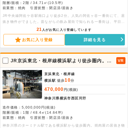
階層/面積：2階 / 34.71㎡(10.5坪)
前業態：焼肉
引渡状態：閉店済/居抜き
JR中央線阿佐ケ谷駅南口より徒歩2分。人気の阿佐ヶ谷一番街にて、居
抜き物件がでました。昔ながらの飲み屋街で知られる一番街は、平日の
夕方から活気があります。24時を越えてもハシゴ酒をする方が多い場
21
人がお気に入り登録しています
所で、阿佐ヶ谷にて飲食店を開きたい方にとってはもってこいの立地で
お気に入り登録
詳細を見る
す。内装は焼肉屋の居抜きになっており、何業でも可能。詳細はお問い
合わせ下さい。
JR京浜東北・根岸線横浜駅より徒歩圏内。間
VR
口10M以上、なかなか出ない1階路面の焼肉居
抜き物件！
京浜東北・根岸線
10
横浜駅
徒歩
分
470,000
円(税抜)
神奈川県横浜市西区
岡野
造作価格：5,000,000円(税抜)
階層/面積：1階 / 48.4㎡(14.64坪)
前業態：焼肉
引渡状態：閉店済/居抜き
神奈川県のターミナル駅である横浜駅から徒歩圏内。焼肉屋の居抜き物