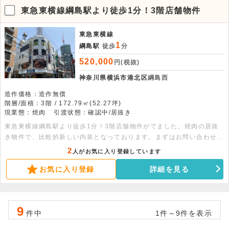
東急東横線綱島駅より徒歩1分！3階店舗物件
東急東横線
1
綱島駅
徒歩
分
520,000
円(税抜)
神奈川県横浜市港北区
綱島西
造作価格：造作無償
階層/面積：3階 / 172.79㎡(52.27坪)
現業態：焼肉
引渡状態：確認中/居抜き
東急東横線綱島駅より徒歩1分！3階店舗物件がでました。焼肉の居抜
き物件で、比較的新しい内装となっております。まずはお問い合わせく
ださい。
2
人がお気に入り登録しています
お気に入り登録
詳細を見る
9
件中
1件～9件を表示