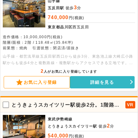
山手線
3
五反田駅
徒歩
分
740,000
円(税抜)
東京都品川区
西五反田
造作価格：10,000,000円(税抜)
階層/面積：2階 / 118.48㎡(35.84坪)
前業態：焼肉
引渡状態：閉店済/居抜き
山手線・都営浅草線五反田駅西口から徒歩3分、東急池上線大崎広小路
駅からも徒歩4分と複数路線・複数駅からアクセスできる立地です。飲
食店が立ち並ぶエリアで美内装の焼肉居抜き物件が出ました。ビジネス
2
人がお気に入り登録しています
パーソンと近隣住民がバランス良く集客できる立地です。幅広い飲食業
お気に入り登録
詳細を見る
態に対応可能なインフラスペックの高い物件です。目黒川からも近く、
お花見シーズンには更なる集客に期待できます。内見のご希望やご質問
等ございましたら、お気軽にお問い合わせください。
とうきょうスカイツリー駅徒歩2分。1階路面
VR
店、焼肉店居抜き物件。
東武伊勢崎線
2
とうきょうスカイツリー駅
徒歩
分
540,000
円(税抜)