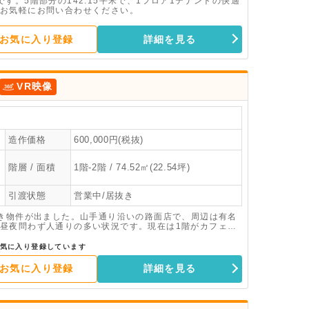
す。5階部分の142.15平米で、1フロア1テナントの快適
お気軽にお問い合わせください。
お気に入り登録
詳細を見る
VR映像
造作価格
600,000円(税抜)
階層 / 面積
1階-2階 / 74.52㎡(22.54坪)
引渡状態
営業中/居抜き
抜き物件が出ました。山手通り沿いの路面店で、周辺は有名
昼夜問わず人通りの多い状況です。現在は1階がカフェ、
冷蔵設備・ステンレスフード・グリストラップ等が残った
った状態の事務所仕様でお引渡しとなりますので、様々な
気に入り登録しています
の好立地物件になりますので、お早めにお問い合わせ下さ
お気に入り登録
詳細を見る