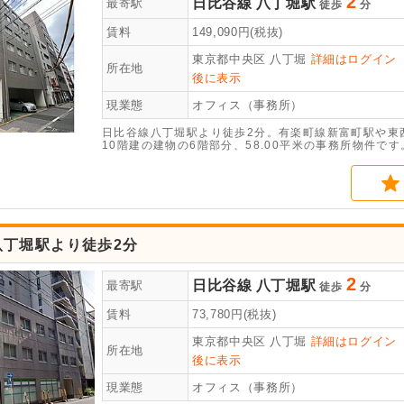
2
日比谷線
八丁堀駅
最寄駅
徒歩
分
賃料
149,090
円(税抜)
東京都中央区
八丁堀
詳細はログイン
所在地
後に表示
現業態
オフィス（事務所）
日比谷線八丁堀駅より徒歩2分。有楽町線新富町駅や東
10階建の建物の6階部分、58.00平米の事務所物件
ートロック・トイレ完備です。
八丁堀駅より徒歩2分
2
日比谷線
八丁堀駅
最寄駅
徒歩
分
賃料
73,780
円(税抜)
東京都中央区
八丁堀
詳細はログイン
所在地
後に表示
現業態
オフィス（事務所）