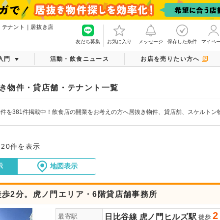
・テナント｜居抜き店
友だち募集
お気に入り
メッセージ
保存した条件
マイペ
入門
活動・飲食ニュース
お店を売りたい方へ
き物件・貸店舗・テナント一覧
件を381件掲載中！飲食店の開業をお考えの方へ居抜き物件、貸店舗、スケルトン
～20件を表示
示
地図表示
徒歩2分。虎ノ門エリア・6階貸店舗事務所
2
日比谷線
虎ノ門ヒルズ駅
最寄駅
徒歩