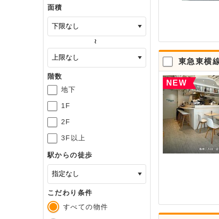
面積
～
東急東横
階数
NEW
地下
1F
2F
3F以上
駅からの徒歩
こだわり条件
すべての物件