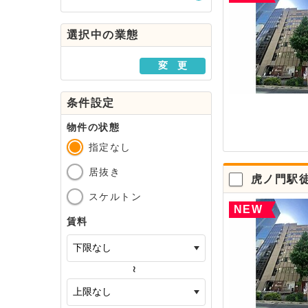
駅・路線から探す
選択中の業態
地域から探す
変 更
条件設定
物件の状態
指定なし
居抜き
虎ノ門駅
スケルトン
NEW
賃料
～