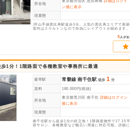
東京都渋谷区
恵比寿南
詳細はログイ
所在地
ン後に表示
現業態
JR山手線恵比寿駅徒歩3分。人気の恵比寿エリアで新
室内はスケルトンなので自由にレイアウトが組めます。
ください。（同ビル不可：アジア料理／焼肉／串揚げ）
5
人がお
徒歩1分！1階路面で各種教室や事務所に最適
1
常磐線
南千住駅
最寄駅
徒歩
分
賃料
180,000
円(税抜)
東京都荒川区
南千住
詳細はログイン
所在地
後に表示
現業態
南千住駅から徒歩1分の好立地！1階路面物件で27.1
容サロン、各種教室など幅広い用途に対応可能。詳細に