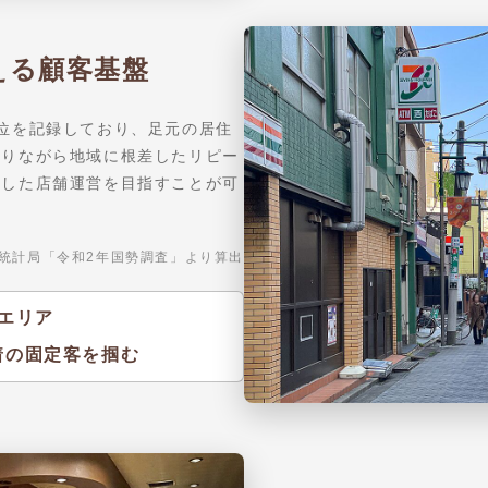
える顧客基盤
位を記録しており、足元の居住
ありながら地域に根差したリピー
定した店舗運営を目指すことが可
統計局「令和2年国勢調査」より算出
エリア
着の固定客を掴む