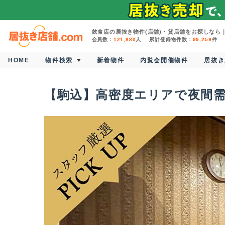
飲食店の居抜き物件(店舗)・貸店舗をお探しなら｜
会員数：
121,880
人
累計登録物件数：
99,259
件
HOME
物件検索
新着物件
内覧会開催物件
居抜き
【駒込】高密度エリアで夜間需