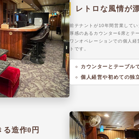
レトロな風情が
前テナントが10年間営業して
厚感のあるカウンター6席とテ
ワンオペレーションでの個人経
トです。
カウンターとテーブルで
個人経営や初めての独
きる造作0円