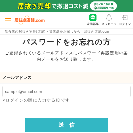
友達募集
メッセージ
ログイン
飲食店の居抜き物件(店舗)・貸店舗をお探しなら｜居抜き店舗.com
パスワードをお忘れの方
ご登録されているメールアドレスにパスワード再設定用の案
内メールをお送り致します。
メールアドレス
※ログインの際に入力するIDです
送 信