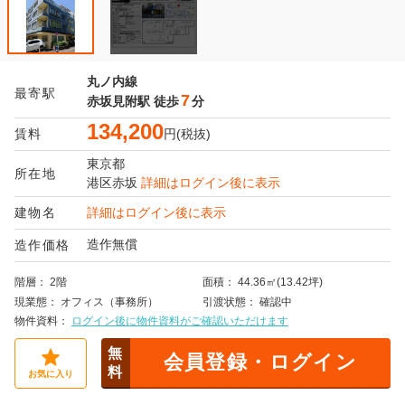
丸ノ内線
最寄駅
7
赤坂見附駅
徒歩
分
134,200
賃料
円(税抜)
東京都
所在地
港区
赤坂
詳細はログイン後に表示
建物名
詳細はログイン後に表示
造作無償
造作価格
階層
2階
面積
44.36㎡(13.42坪)
現業態
オフィス（事務所）
引渡状態
確認中
物件資料
ログイン後に物件資料がご確認いただけます
無
会員登録・ログイン
料
お気に入り