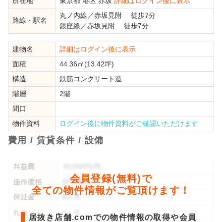
所在地
東京都
港区
赤坂
詳細はログイン後に表示
丸ノ内線
／
赤坂見附
徒歩7分
路線・駅名
銀座線
／
赤坂見附
徒歩7分
建物名
詳細はログイン後に表示
面積
44.36㎡(13.42坪)
構造
鉄筋コンクリート造
階層
2階
間口
物件資料
ログイン後に物件資料がご確認いただけます
費用 / 賃貸条件 / 設備
会員登録(無料)で
全ての物件情報がご覧頂けます！
居抜き店舗.comでの物件情報の取得や会員