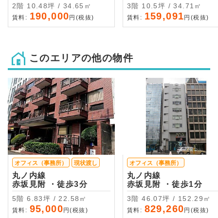
2階 10.48坪 / 34.65㎡
3階 10.5坪 / 34.71㎡
190,000
159,091
賃料:
円(税抜)
賃料:
円(税抜)
このエリアの他の物件
オフィス（事務所）
現状渡し
オフィス（事務所）
丸ノ内線
丸ノ内線
赤坂見附 ・徒歩3分
赤坂見附 ・徒歩1分
5階 6.83坪 / 22.58㎡
3階 46.07坪 / 152.29㎡
95,000
829,260
賃料:
円(税抜)
賃料:
円(税抜)