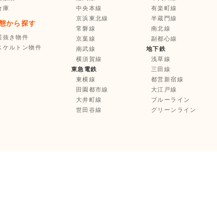
倉庫
中央本線
有楽町線
京浜東北線
半蔵門線
態から探す
常磐線
南北線
居抜き物件
京葉線
副都心線
スケルトン物件
南武線
地下鉄
横須賀線
浅草線
東急電鉄
三田線
東横線
都営新宿線
田園都市線
大江戸線
大井町線
ブルーライン
世田谷線
グリーンライン
お気に入り登録
選択中の物件を
まとめて
不動産業者様へ
お問い合わせ
Copyright © Tenpo Innovation Inc. All Rights Reserved.