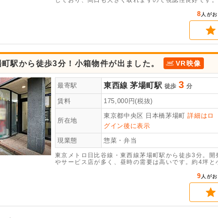
しており、間口も大きく取れますので視認性良好です。
塾など複数のテナントが出店しているため、常に人の出
すが厨房設備は充実しており、縦型冷蔵庫、縦型冷凍庫
8
人がお
グリストラップ等が残った状態でのお引き渡しとなりま
キッチン業態でしたらすぐに開業が可能です。
場町駅から徒歩3分！小箱物件が出ました。
VR映像
3
東西線
茅場町駅
最寄駅
徒歩
分
賃料
175,000
円(税抜)
東京都中央区
日本橋茅場町
詳細はロ
所在地
グイン後に表示
現業態
惣菜・弁当
東京メトロ日比谷線・東西線茅場町駅から徒歩3分。開
やサービス店が多く、昼時の需要は高いです。約4坪と
た状態となる為、事務所や小規模なサービス店を検討し
ストを抑えた出店が可能となります。幅広い時間帯で内
9
人がお
問い合わせ下さい。