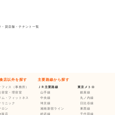
件・貸店舗・テナント一覧
食店以外を探す
主要路線から探す
オフィス（事務所）
ＪＲ主要路線
東京メトロ
美容室・理容室
山手線
銀座線
ジム・フィットネス
中央線
丸ノ内線
クリニック
埼京線
日比谷線
サロン
湘南新宿ライン
東西線
物販店
総武線
千代田線