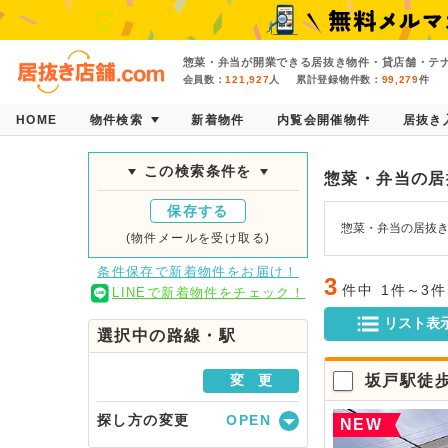
惣菜・弁当が開業できる居抜き物件・貸店舗・テナ
会員数：
121,927
人
累計登録物件数：
99,279
件
HOME
物件検索
新着物件
内覧会開催物件
居抜き
この検索条件を
惣菜・弁当の居
保存する
惣菜・弁当の居抜
(物件メールを受け取る)
条件保存で新着物件をお届け！
3
件中
1件～3
LINEで新着物件をチェック！
リスト表
選択中の路線・駅
変 更
坂戸駅徒歩
探し方の変更
NEW