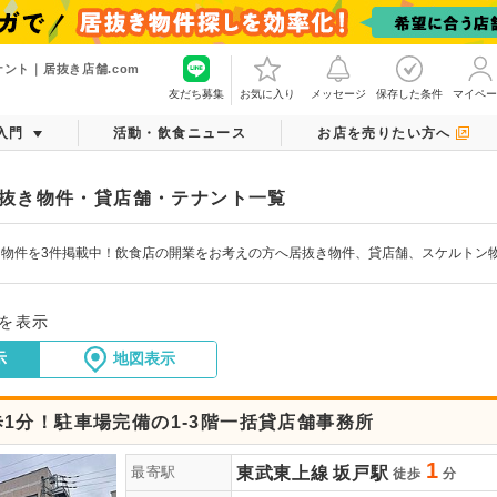
ント｜居抜き店舗.com
友だち募集
お気に入り
メッセージ
保存した条件
マイペー
入門
活動・飲食ニュース
お店を売りたい方へ
抜き物件・貸店舗・テナント一覧
き物件を3件掲載中！飲食店の開業をお考えの方へ居抜き物件、貸店舗、スケルトン
件を表示
示
地図表示
1分！駐車場完備の1-3階一括貸店舗事務所
1
東武東上線
坂戸駅
最寄駅
徒歩
分