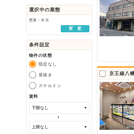
駅・路線から探す
選択中の業態
地域から探す
惣菜・弁当
変 更
条件設定
物件の状態
指定なし
京王線八
居抜き
スケルトン
賃料
～