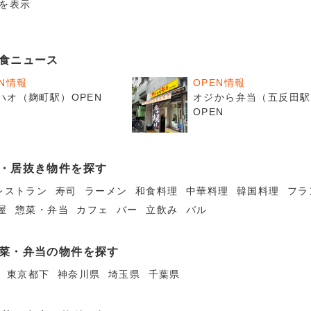
件を表示
食ニュース
EN情報
OPEN情報
ハオ（麹町駅）OPEN
オジから弁当（五反田駅
OPEN
・居抜き物件を探す
レストラン
寿司
ラーメン
和食料理
中華料理
韓国料理
フラ
屋
惣菜・弁当
カフェ
バー
立飲み
バル
菜・弁当の物件を探す
東京都下
神奈川県
埼玉県
千葉県