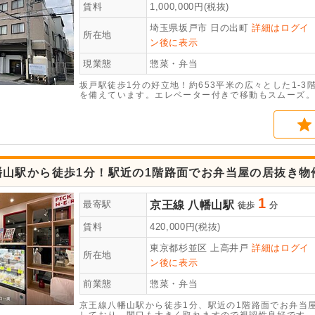
賃料
1,000,000
円(税抜)
埼玉県坂戸市
日の出町
詳細はログイ
所在地
ン後に表示
現業態
惣菜・弁当
坂戸駅徒歩1分の好立地！約653平米の広々とした1-
を備えています。エレベーター付きで移動もスムーズ。
す。ぜひ一度お問い合わせください。
幡山駅から徒歩1分！駅近の1階路面でお弁当屋の居抜き物
1
京王線
八幡山駅
最寄駅
徒歩
分
賃料
420,000
円(税抜)
東京都杉並区
上高井戸
詳細はログイ
所在地
ン後に表示
前業態
惣菜・弁当
京王線八幡山駅から徒歩1分、駅近の1階路面でお弁当