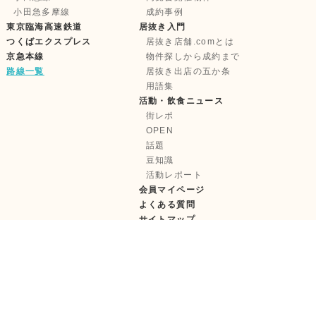
小田急多摩線
成約事例
東京臨海高速鉄道
居抜き入門
つくばエクスプレス
居抜き店舗.comとは
京急本線
物件探しから成約まで
路線一覧
居抜き出店の五か条
用語集
活動・飲食ニュース
街レポ
OPEN
話題
豆知識
活動レポート
会員マイページ
よくある質問
サイトマップ
株式会社テンポイノベーション
【古物営業許可】東京都公安委員会 第 303322417685 号
【宅建取引免許】国土交通大臣 (1) 第11181 号