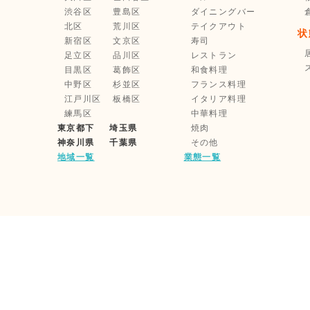
渋谷区
豊島区
ダイニングバー
北区
荒川区
テイクアウト
状
新宿区
文京区
寿司
足立区
品川区
レストラン
目黒区
葛飾区
和食料理
中野区
杉並区
フランス料理
江戸川区
板橋区
イタリア料理
練馬区
中華料理
東京都下
埼玉県
焼肉
神奈川県
千葉県
その他
地域一覧
業態一覧
利用規約
企業情報
家主様・