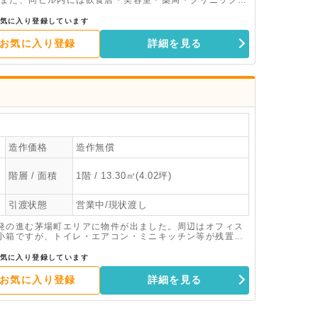
また、同ビル内には飲食店・美容室・薬局・クリニック・
入りがあります。お弁当のテイクアウト店居抜きとなりま
、冷蔵コールドテーブル、製氷機、食器洗浄機、埋設型の
気に入り登録しています
す。テイクアウト店はもちろん、デリバリーやセントラル
お気に入り登録
詳細を見る
造作価格
造作無償
階層 / 面積
1階 / 13.30㎡(4.02坪)
引渡状態
営業中/現状渡し
発の進む茅場町エリアに物件が出ました。周辺はオフィス
小箱ですが、トイレ・エアコン・ミニキッチン等が残置し
ている方にオススメです。また取得費用が安価なため、コ
見が可能となりますので、ご興味ありましたらお気軽にお
気に入り登録しています
お気に入り登録
詳細を見る