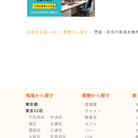
居抜き店舗.com
業態から探す
惣菜・弁当の居抜き物
地域から探す
業態から探す
飲
東京都
居酒屋
東京23区
ラーメン
千代田区
中央区
飲食店
港区
台東区
カフェ
墨田区
江東区
バー
大田区
世田谷区
バル