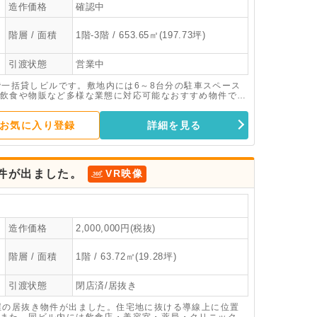
造作価格
確認中
階層 / 面積
1階-3階 / 653.65㎡(197.73坪)
引渡状態
営業中
3階一括貸しビルです。敷地内には6～8台分の駐車スペース
飲食や物販など多様な業態に対応可能なおすすめ物件で
お気に入り登録
詳細を見る
件が出ました。
VR映像
造作価格
2,000,000円(税抜)
階層 / 面積
1階 / 63.72㎡(19.28坪)
引渡状態
閉店済/居抜き
屋の居抜き物件が出ました。住宅地に抜ける導線上に位置