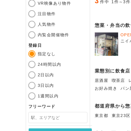
3
件中
1件～3
VR映像あり物件
注目物件
人気物件
惣菜・弁当の飲
内覧会開催物件
OP
ニイ
登録日
指定なし
24時間以内
業態別に飲食店
2日以内
居酒屋
喫茶店
3日以内
お好み焼き
パン
1週間以内
都道府県から惣
フリーワード
東京都
東京23区