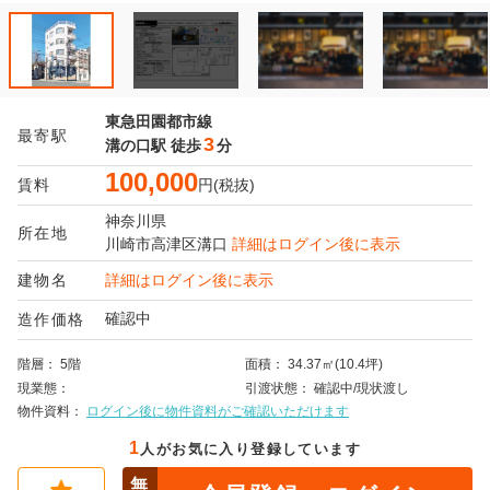
東急田園都市線
最寄駅
3
溝の口駅
徒歩
分
100,000
賃料
円(税抜)
神奈川県
所在地
川崎市高津区
溝口
詳細はログイン後に表示
建物名
詳細はログイン後に表示
確認中
造作価格
階層
5階
面積
34.37㎡(10.4坪)
現業態
引渡状態
確認中/現状渡し
物件資料
ログイン後に物件資料がご確認いただけます
1
人がお気に入り登録しています
無