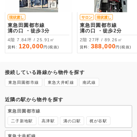
現状渡し
サロン
現状渡し
東急田園都市線
東急田園都市線
溝の口 ・徒歩3分
溝の口 ・徒歩2分
4階 7.84坪 / 25.91㎡
2階 27坪 / 89.26㎡
120,000
388,000
賃料:
円(税抜)
賃料:
円(税抜)
接続している路線から物件を探す
東急田園都市線
東急大井町線
南武線
近隣の駅から物件を探す
東急田園都市線
二子新地駅
高津駅
溝の口駅
梶が谷駅
東急大井町線