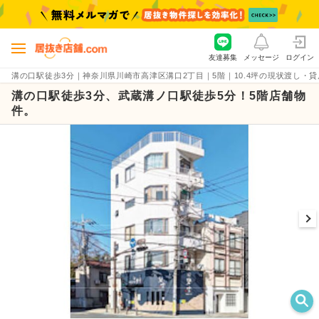
友達募集
メッセージ
ログイン
溝の口駅徒歩3分｜神奈川県川崎市高津区溝口2丁目｜5階｜10.4坪の現状渡し・貸店舗物件
溝の口駅徒歩3分、武蔵溝ノ口駅徒歩5分！5階店舗物
件。