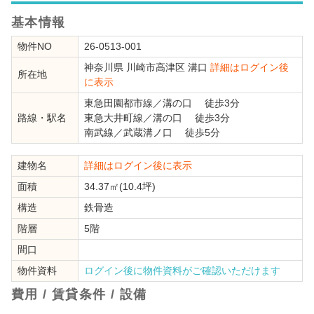
基本情報
物件NO
26-0513-001
神奈川県
川崎市高津区
溝口
詳細はログイン後
所在地
に表示
東急田園都市線
／
溝の口
徒歩3分
路線・駅名
東急大井町線
／
溝の口
徒歩3分
南武線
／
武蔵溝ノ口
徒歩5分
建物名
詳細はログイン後に表示
面積
34.37㎡(10.4坪)
構造
鉄骨造
階層
5階
間口
物件資料
ログイン後に物件資料がご確認いただけます
費用 / 賃貸条件 / 設備