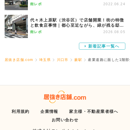
街レポ
2022.06.24
代々木上原駅（渋谷区）で店舗開業！街の特徴
と飲食店事情｜都心至近ながら、緑が残る邸宅
エリア
街レポ
2026.08.05
新着記事一覧へ
居抜き店舗.com
埼玉県
川口市
蕨駅
産業道路に面した1階部
利用規約
企業情報
家主様・不動産業者様へ
お問い合わせ