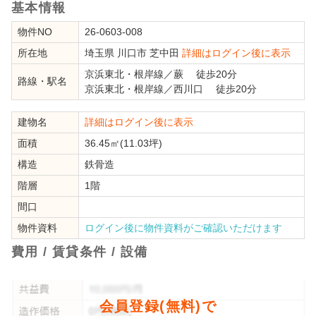
基本情報
物件NO
26-0603-008
所在地
埼玉県
川口市
芝中田
詳細はログイン後に表示
京浜東北・根岸線
／
蕨
徒歩20分
路線・駅名
京浜東北・根岸線
／
西川口
徒歩20分
建物名
詳細はログイン後に表示
面積
36.45㎡(11.03坪)
構造
鉄骨造
階層
1階
間口
物件資料
ログイン後に物件資料がご確認いただけます
費用 / 賃貸条件 / 設備
会員登録(無料)で