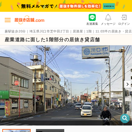
友達募集
メッセージ
ログイン
蕨駅徒歩20分｜埼玉県川口市芝中田2丁目｜居酒屋｜1階｜11.03坪の居抜き・貸店舗物件
産業道路に面した1階部分の居抜き貸店舗