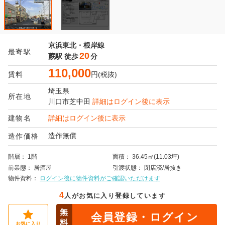
京浜東北・根岸線
最寄駅
20
蕨駅
徒歩
分
110,000
賃料
円(税抜)
埼玉県
所在地
川口市
芝中田
詳細はログイン後に表示
建物名
詳細はログイン後に表示
造作無償
造作価格
階層
1階
面積
36.45㎡(11.03坪)
前業態
居酒屋
引渡状態
閉店済/居抜き
物件資料
ログイン後に物件資料がご確認いただけます
4
人がお気に入り登録しています
無
会員登録・ログイン
料
お気に入り