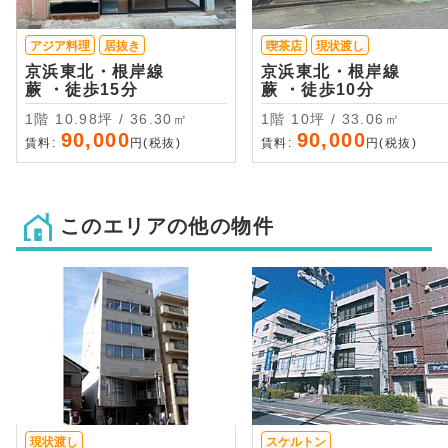
アジア料理
居抜き
喫茶店
現状渡し
京浜東北・根岸線
京浜東北・根岸線
蕨 ・徒歩15分
蕨 ・徒歩10分
1階 10.98坪 / 36.30㎡
1階 10坪 / 33.06㎡
90,000
90,000
賃料:
円(税抜)
賃料:
円(税抜)
このエリアの他の物件
現状渡し
スケルトン