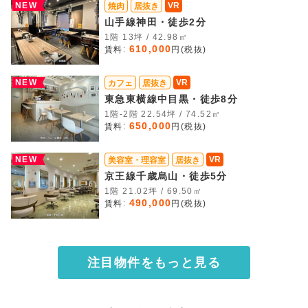
NEW
VR
焼肉
居抜き
山手線神田・徒歩2分
1階 13坪 / 42.98㎡
610,000
賃料:
円(税抜)
NEW
VR
カフェ
居抜き
東急東横線中目黒・徒歩8分
1階-2階 22.54坪 / 74.52㎡
650,000
賃料:
円(税抜)
NEW
VR
美容室・理容室
居抜き
京王線千歳烏山・徒歩5分
1階 21.02坪 / 69.50㎡
490,000
賃料:
円(税抜)
注目物件をもっと見る