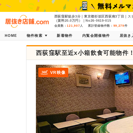
西荻窪駅徒歩3分｜東京都杉並区西荻南3丁目｜スナ
（賃料20.0万円）｜No26-0619-015
会員数：
121,907
人
累計登録物件数：
99,279
件
HOME
物件検索
新着物件
内覧会開催物件
居抜き
西荻窪駅至近x小箱飲食可能物件
VR映像