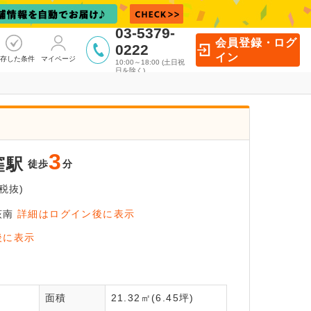
03-5379-
会員登録・ログ
0222
イン
存した条件
マイページ
10:00～18:00 (土日祝
日を除く)
3
窪駅
徒歩
分
税抜)
荻南
詳細はログイン後に表示
員登録後
後に表示
いただけます！
全
面積
21.32㎡(6.45坪)
員登録