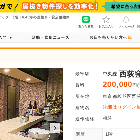
ック｜1階｜6.45坪の居抜き・貸店舗物件
友だち募集
お気に入り
メッセージ
保
入門
活動・飲食ニュース
お店を売りたい方へ
！
西荻
最寄駅
中央線
200,000
賃料
円(
所在地
東京都
杉並区
西
会
詳細はログイン
建物名
全てご覧
相談
造作価格
階層
1階
会