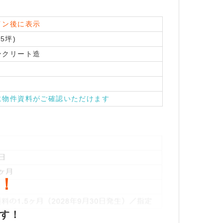
イン後に表示
45坪)
ンクリート造
に物件資料がご確認いただけます
！
ます！