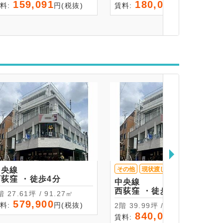
159,091
180,000
料:
円(税抜)
賃料:
円(税抜)
中央線
その他
現状渡し
西荻窪 ・徒歩4分
中央線
西荻窪 ・徒歩4分
2階 27.61坪 / 91.27㎡
579,900
料:
円(税抜)
2階 39.99坪 / 132.19㎡
840,000
賃料:
円(税抜)