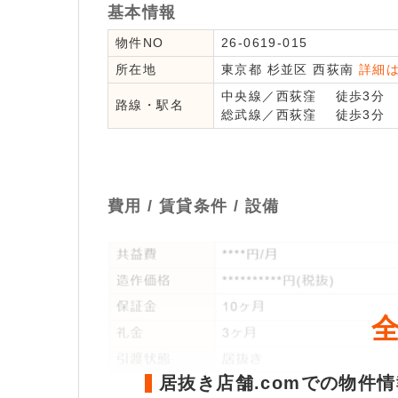
基本情報
物件NO
26-0619-015
所在地
東京都
杉並区
西荻南
詳細
中央線
／
西荻窪
徒歩3分
路線・駅名
総武線
／
西荻窪
徒歩3分
費用 / 賃貸条件 / 設備
居抜き店舗.comでの物件