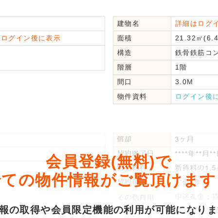
建物名
詳細はログ
はログイン後に表示
面積
21.32㎡(6.
構造
鉄骨鉄筋コ
階層
1階
間口
3.0M
物件資料
ログイン後
会員登録(無料)で
全ての物件情報がご覧頂けます
情報の取得や会員限定機能の利用が可能になり