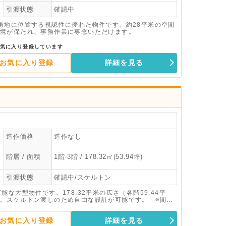
引渡状態
確認中
角地に位置する視認性に優れた物件です。約28平米の空間
境が保たれ、事務作業に専念いただけます。
気に入り登録しています
お気に入り登録
詳細を見る
造作価格
造作なし
階層 / 面積
1階-3階 / 178.32㎡(53.94坪)
引渡状態
確認中/スケルトン
な大型物件です。178.32平米の広さ（各階59.44平
。スケルトン渡しのため自由な設計が可能です。 ※間取
お気に入り登録
詳細を見る