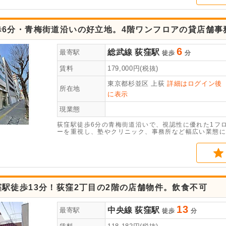
歩6分・青梅街道沿いの好立地。4階ワンフロアの貸店舗事
6
総武線
荻窪駅
最寄駅
徒歩
分
賃料
179,000
円(税抜)
東京都杉並区
上荻
詳細はログイン後
所在地
に表示
現業態
荻窪駅徒歩6分の青梅街道沿いで、視認性に優れた1フ
ーを重視し、塾やクリニック、事務所など幅広い業態に
駅徒歩13分！荻窪2丁目の2階の店舗物件。飲食不可
13
中央線
荻窪駅
最寄駅
徒歩
分