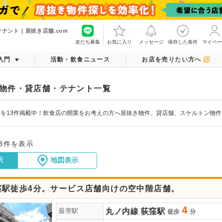
ナント｜居抜き店舗.com
友だち募集
お気に入り
メッセージ
保存した条件
マイペー
入門
活動・飲食ニュース
お店を売りたい方へ
物件・貸店舗・テナント一覧
を13件掲載中！飲食店の開業をお考えの方へ居抜き物件、貸店舗、スケルトン物
13件を表示
示
地図表示
窪駅徒歩4分。サービス店舗向けの空中階店舗。
4
丸ノ内線
荻窪駅
最寄駅
徒歩
分