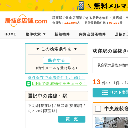
荻窪駅で飲食店開業できる居抜き物件・貸店舗・テ
会員数：
121,894
人
累計登録物件数：
99,262
件
HOME
物件検索
新着物件
内覧会開催物件
居抜き
この検索条件を
荻窪駅の居抜き
保存する
荻窪駅の居抜き物件
(物件メールを受け取る)
条件保存で新着物件をお届け！
13
件中
1件～
LINEで新着物件をチェック！
リスト表
選択中の路線・駅
中央線[荻窪駅] / 総武線[荻窪駅] /
中央線荻
丸ノ内線[荻窪駅]
変 更