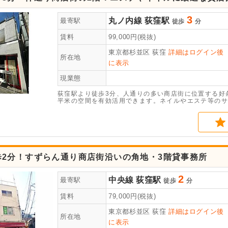
3
丸ノ内線
荻窪駅
最寄駅
徒歩
分
賃料
99,000
円(税抜)
東京都杉並区
荻窪
詳細はログイン後
所在地
に表示
現業態
荻窪駅より徒歩3分、人通りの多い商店街に位置する好
平米の空間を有効活用できます。ネイルやエステ等のサ
歩2分！すずらん通り商店街沿いの角地・3階貸事務所
2
中央線
荻窪駅
最寄駅
徒歩
分
賃料
79,000
円(税抜)
東京都杉並区
荻窪
詳細はログイン後
所在地
に表示