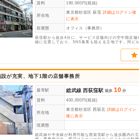
賃料
190,000
円(税抜)
東京都杉並区
荻窪
詳細はログイン後
所在地
に表示
前業態
オフィス（事務所）
荻窪駅から徒歩4分に、サービス店舗向けの空中階店舗
線に位置しており、SNS集客も狙える立地です。同ビ
件です。内見も可能ですので、お気軽にお問い合わせく
施設が充実、地下1階の店舗事務所
10
総武線
西荻窪駅
最寄駅
徒歩
分
賃料
400,000
円(税抜)
東京都杉並区
西荻北
詳細はログイン
所在地
後に表示
現業態
総武線や中央線が利用可能な西荻窪駅から徒歩圏内の立地