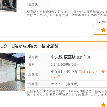
現業態
荻窪駅から徒歩2分の好立地で、賑やかな商店街沿いの
にはエアコンとトイレを完備。飲食不可のため静かな環
2
人がお
1分。1階から3階の一括貸店舗
1
中央線
荻窪駅
最寄駅
徒歩
分
賃料
1,348,500
円(税抜)
東京都杉並区
上荻
詳細はログイン後
所在地
に表示
現業態
オフィス（事務所）
荻窪駅北口すぐの好立地で、1階から3階まで一括利用可能
米）を誇り、診療所や事務所としての実績もございます
り図は前テナントのレイアウトとなります。