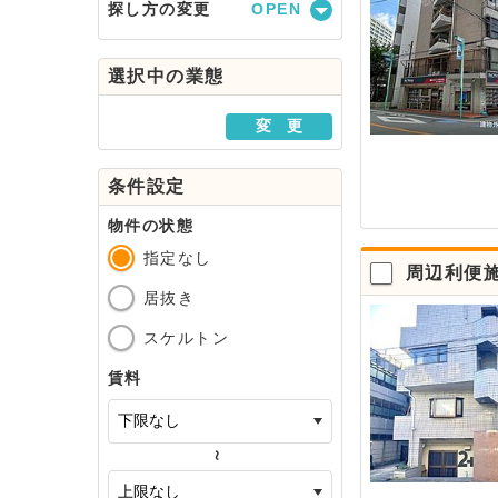
探し方の変更
駅・路線から探す
選択中の業態
地域から探す
変 更
条件設定
物件の状態
指定なし
周辺利便
居抜き
スケルトン
賃料
～