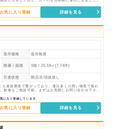
施設が充実しており、人々の生活動線に優れた安定した環
のご相談を前向きに受け付けています。外国籍の方のご相
合わせください。
お気に入り登録
詳細を見る
造作価格
造作無償
階層 / 面積
3階 / 25.59㎡(7.74坪)
引渡状態
閉店済/現状渡し
窪とも連絡通路で繋がっており、連日多くの買い物客で賑わ
。飲食もご相談可能。まずはお気軽にお問い合わせ下さ
気に入り登録しています
お気に入り登録
詳細を見る
舗