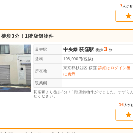
7
人がお
徒歩3分！1階店舗物件
3
中央線
荻窪駅
最寄駅
徒歩
分
賃料
198,000
円(税抜)
東京都杉並区
荻窪
詳細はログイン後
所在地
に表示
現業態
荻窪駅より徒歩3分！1階店舗物件がでました。すずら
せください。
16
人が