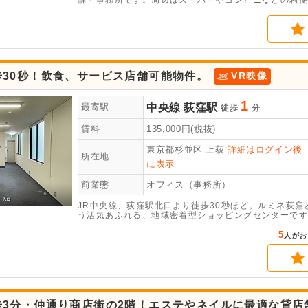
舗・事務所です。周辺はスーパーやコンビニなどの利便
境です。軽飲食や物販、サービス店舗など、幅広い業種
談も可能です。諸条件のご相談などは、お気軽にお問い
歩30秒！飲食、サービス店舗可能物件。
VR映像
1
中央線
荻窪駅
最寄駅
徒歩
分
賃料
135,000
円(税抜)
東京都杉並区
上荻
詳細はログイン後
所在地
に表示
前業態
オフィス（事務所）
JR中央線、荻窪駅北口より徒歩30秒ほど。ルミネ荻
う活気あふれる、地域密着型ショッピングセンターです
い。事務所仕様での引き受けとなります。
5
人がお
歩3分・仲通り商店街の2階！エステやネイルに最適な貸店