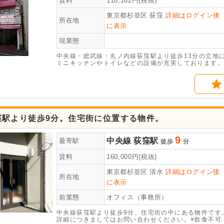
賃料
118,182
円(税抜)
東京都杉並区
荻窪
詳細はログイン後
所在地
に表示
現業態
中央線・総武線・丸ノ内線荻窪駅より徒歩13分の立地
ミニキッチンやトイレなどの設備が充実しております。
窪駅より徒歩9分。住宅街に位置する物件。
9
中央線
荻窪駅
最寄駅
徒歩
分
賃料
160,000
円(税抜)
東京都杉並区
清水
詳細はログイン後
所在地
に表示
前業態
オフィス（事務所）
中央線荻窪駅より徒歩9分、住宅街の中にある物件です
詳細につきましてはお問い合わせください。※飲食不可