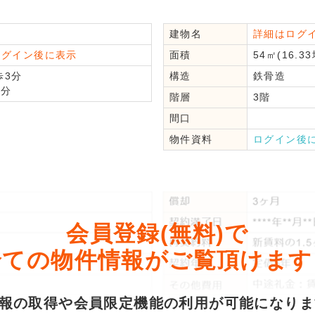
建物名
詳細はログ
ログイン後に表示
面積
54㎡(16.33
3分
構造
鉄骨造
分
階層
3階
間口
物件資料
ログイン後
会員登録(無料)で
全ての物件情報がご覧頂けます
情報の取得や会員限定機能の利用が可能になり