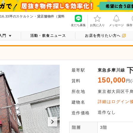
16.33坪のスケルトン・貸店舗物件（賃料
友だち募集
お気に入り
メッセージ
保存
入門
活動・飲食ニュース
お店を売りたい方へ
最寄駅
東急多摩川線
150,000
賃料
円(
所在地
東京都
大田区
千
ログ
詳細はログイン
建物名
平面図がご
造作なし
造作価格
階層
3階
会