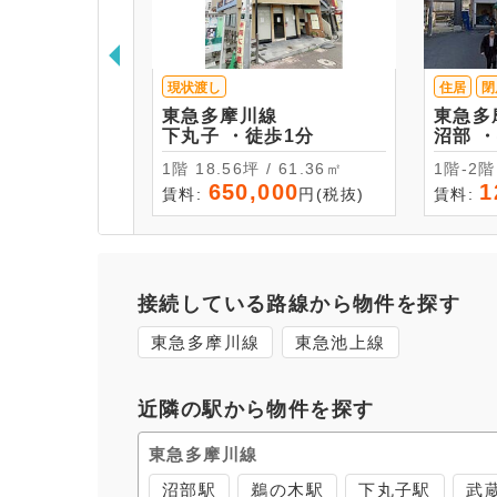
現状渡し
住居
閉
東急多摩川線
東急多
下丸子 ・徒歩1分
沼
1階 18.56坪 / 61.36㎡
650,000
1
賃料:
円(税抜)
賃料:
接続している路線から物件を探す
東急多摩川線
東急池上線
近隣の駅から物件を探す
東急多摩川線
沼部駅
鵜の木駅
下丸子駅
武