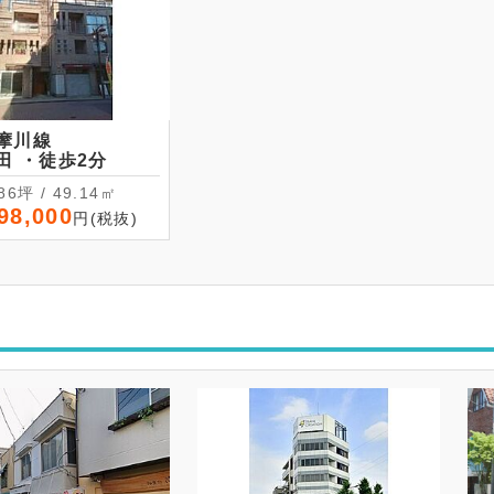
摩川線
武蔵新田 ・徒歩2分
14.86坪 / 49.14㎡
98,000
円(税抜)