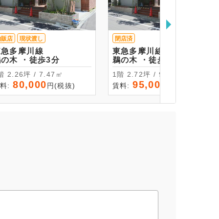
物販店
現状渡し
閉店済
東急多摩川線
東急多摩川線
鵜の木 ・徒歩3分
鵜の木 ・徒歩3分
1階 2.26坪 / 7.47㎡
1階 2.72坪 / 9㎡
80,000
95,000
料:
円(税抜)
賃料:
円(税抜)