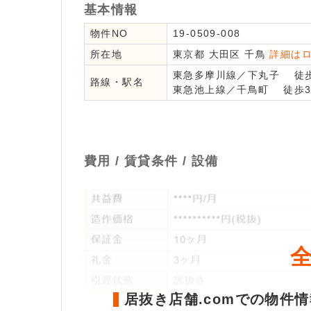
基本情報
物件NO
19-0509-008
所在地
東京都
大田区
千鳥
詳細は
東急多摩川線
／
下丸子
徒歩
路線・駅名
東急池上線
／
千鳥町
徒歩3
費用 / 賃貸条件 / 設備
居抜き店舗.comでの物件