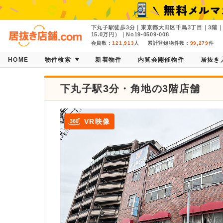
下丸子駅徒歩3分｜東京都大田区千鳥3丁目｜3階｜
15.0万円）｜No19-0509-008
会員数：
121,913
人
累計登録物件数：
99,279
件
HOME
物件検索
新着物件
内覧会開催物件
居抜き
下丸子駅3分・角地の3階店舗
VR映像