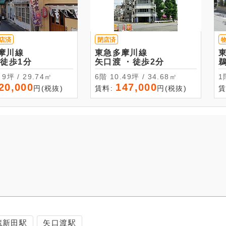
店済
閉店済
摩川線
東急多摩川線
部 ・徒歩1分
矢口渡 ・徒歩2分
1階-2階 9坪 / 29.74㎡
6階 10.49坪 / 34.68㎡
20,000
147,000
円(税抜)
賃料:
円(税抜)
賃
蔵新田駅
矢口渡駅