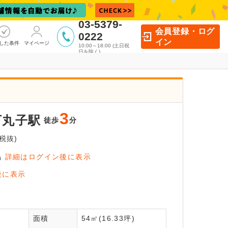
03-5379-
会員登録・ログ
0222
イン
した条件
マイページ
10:00～18:00 (土日祝
日を除く)
3
下丸子駅
徒歩
分
税抜)
鳥
詳細はログイン後に表示
イン後に
後に表示
覧いただけます
全
面積
54㎡(16.33坪)
員登録