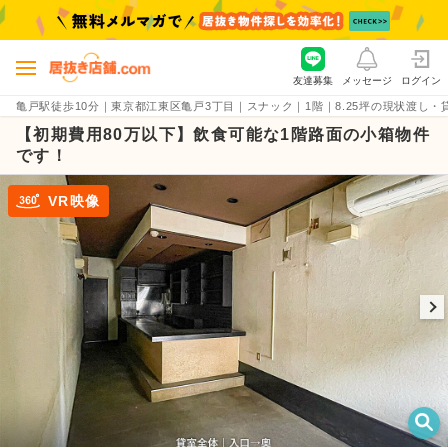
友達募集
メッセージ
ログイン
亀戸駅徒歩10分｜東京都江東区亀戸3丁目｜スナック｜1階｜8.25坪の現状渡し・貸店舗物
【初期費用80万以下】飲食可能な1階路面の小箱物件
です！
VR映像