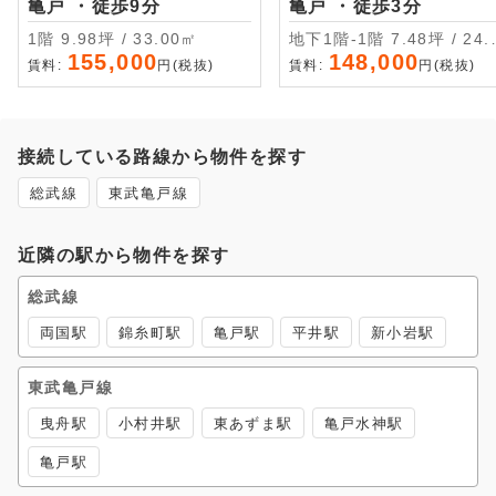
亀戸 ・徒歩9分
亀戸 ・徒歩3分
1階 9.98坪 / 33.00㎡
地下1階-1階 7.48坪 / 24.74
㎡
155,000
148,000
賃料:
円(税抜)
賃料:
円(税抜)
接続している路線から物件を探す
総武線
東武亀戸線
近隣の駅から物件を探す
総武線
両国駅
錦糸町駅
亀戸駅
平井駅
新小岩駅
東武亀戸線
曳舟駅
小村井駅
東あずま駅
亀戸水神駅
亀戸駅