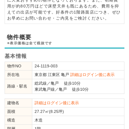
用が約80万円ほどで床壁天井も既にあるため、費用を抑
えての出店が可能です。好条件の1階路面店につき、ぜひ
お早めにお問い合わせ・ご内見をご検討ください。
物件概要
※表示価格は全て税抜です
基本情報
物件NO
24-1119-003
所在地
東京都
江東区
亀戸
詳細はログイン後に表示
総武線
／
亀戸
徒歩10分
路線・駅名
東武亀戸線
／
亀戸
徒歩10分
建物名
詳細はログイン後に表示
面積
27.27㎡(8.25坪)
構造
木造
階層
1階