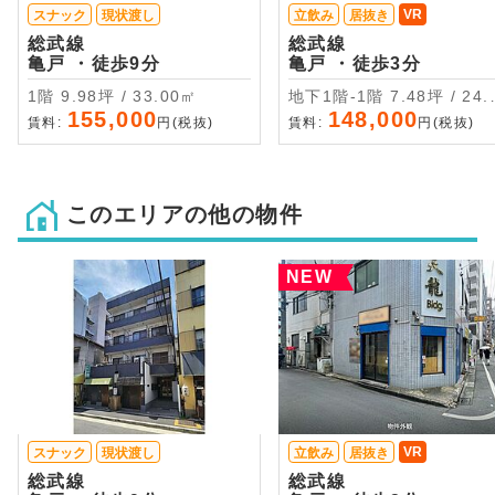
VR
スナック
現状渡し
立飲み
居抜き
総武線
総武線
亀戸 ・徒歩9分
亀戸 ・徒歩3分
1階 9.98坪 / 33.00㎡
地下1階-1階 7.48坪 / 24.74
㎡
155,000
148,000
賃料:
円(税抜)
賃料:
円(税抜)
このエリアの他の物件
NEW
VR
スナック
現状渡し
立飲み
居抜き
総武線
総武線