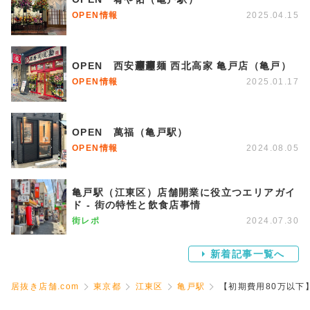
OPEN情報
2025.04.15
OPEN 西安𰻞𰻞麺 西北高家 亀戸店（亀戸）
OPEN情報
2025.01.17
OPEN 萬福（亀戸駅）
OPEN情報
2024.08.05
亀戸駅（江東区）店舗開業に役立つエリアガイ
ド - 街の特性と飲食店事情
街レポ
2024.07.30
新着記事一覧へ
居抜き店舗.com
東京都
江東区
亀戸駅
【初期費用80万以下