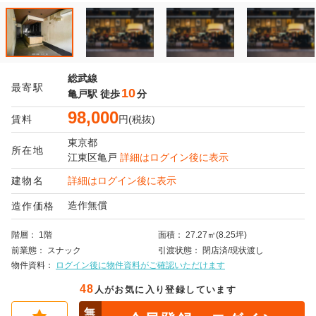
総武線
最寄駅
10
亀戸駅
徒歩
分
98,000
賃料
円(税抜)
東京都
所在地
江東区
亀戸
詳細はログイン後に表示
建物名
詳細はログイン後に表示
造作無償
造作価格
階層
1階
面積
27.27㎡(8.25坪)
前業態
スナック
引渡状態
閉店済/現状渡し
物件資料
ログイン後に物件資料がご確認いただけます
48
人がお気に入り登録しています
無