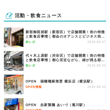
活動・飲食ニュース
新宿御苑前駅（新宿区）で店舗開業！街の特徴
と飲食店事情｜都会のオアシスとビジネス街が
調和する優雅な街
街レポ
2026.08.07
代々木上原駅（渋谷区）で店舗開業！街の特徴
と飲食店事情｜都心至近ながら、緑が残る邸宅
エリア
街レポ
2026.08.05
OPEN 福嘟嘟麻辣烫 横浜店（横浜駅）
OPEN情報
2026.08.05
OPEN 自家製麺 あいづ（菊川駅）