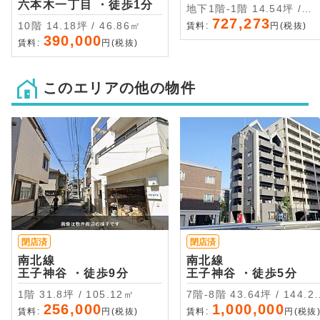
六本木一丁目 ・徒歩1分
地下1階-1階 14.54坪 /
48.08㎡
727,273
10階 14.18坪 / 46.86㎡
賃料:
円(税抜)
390,000
賃料:
円(税抜)
このエリアの他の物件
閉店済
閉店済
南北線
南北線
王子神谷 ・徒歩9分
王子神谷 ・徒歩5分
1階 31.8坪 / 105.12㎡
7階-8階 43.64坪 / 144.27
㎡
256,000
1,000,000
賃料:
円(税抜)
賃料:
円(税抜