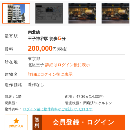
南北線
最寄駅
5
王子神谷駅
徒歩
分
200,000
賃料
円(税抜)
東京都
所在地
北区
王子
詳細はログイン後に表示
建物名
詳細はログイン後に表示
造作なし
造作価格
階層
1階
面積
47.36㎡(14.33坪)
現業態
引渡状態
閉店済/スケルトン
物件資料
ログイン後に物件資料がご確認いただけます
無
会員登録・ログイン
料
お気に入り