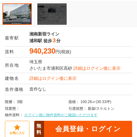
湘南新宿ライン
最寄駅
3
浦和駅
徒歩
分
940,230
賃料
円(税抜)
埼玉県
所在地
さいたま市浦和区
高砂
詳細はログイン後に表示
建物名
詳細はログイン後に表示
造作なし
造作価格
階層
3階
面積
100.26㎡(30.33坪)
現業態
引渡状態
新築/スケルトン
物件資料
ログイン後に物件資料がご確認いただけます
無
会員登録・ログイン
料
お気に入り