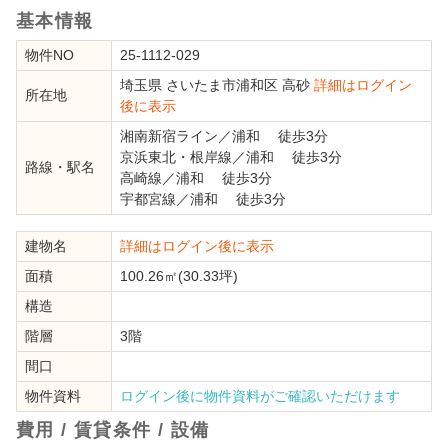
基本情報
物件NO
25-1112-029
埼玉県
さいたま市浦和区
高砂
詳細はログイン
所在地
後に表示
湘南新宿ライン
／
浦和
徒歩3分
京浜東北・根岸線
／
浦和
徒歩3分
路線・駅名
高崎線
／
浦和
徒歩3分
宇都宮線
／
浦和
徒歩3分
建物名
詳細はログイン後に表示
面積
100.26㎡(30.33坪)
構造
階層
3階
間口
物件資料
ログイン後に物件資料がご確認いただけます
費用 / 賃貸条件 / 設備