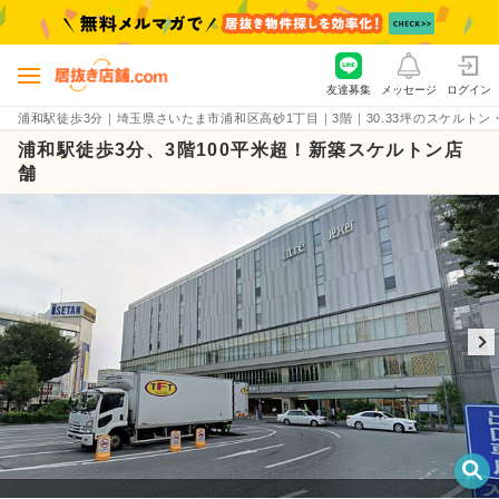
友達募集
メッセージ
ログイン
浦和駅徒歩3分｜埼玉県さいたま市浦和区高砂1丁目｜3階｜30.33坪のスケルトン・貸店舗
浦和駅徒歩3分、3階100平米超！新築スケルトン店
舗