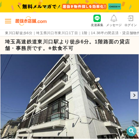
友達募集
メッセージ
ログイン
東川口駅徒歩6分｜埼玉県川口市東川口1丁目｜1階｜14.38坪の閉店済・貸店舗物件（賃料
埼玉高速鉄道東川口駅より徒歩6分。1階路面の貸店
舗・事務所です。※飲食不可