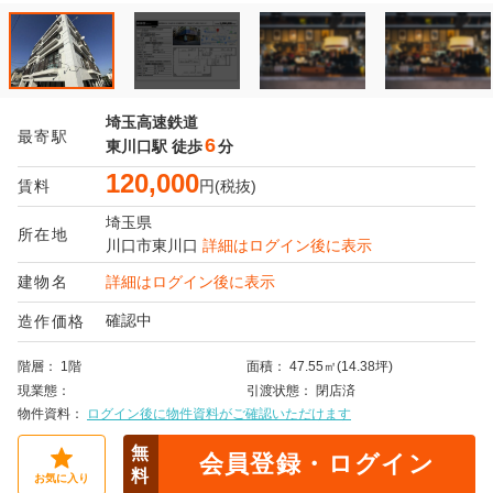
埼玉高速鉄道
最寄駅
6
東川口駅
徒歩
分
120,000
賃料
円(税抜)
埼玉県
所在地
川口市
東川口
詳細はログイン後に表示
建物名
詳細はログイン後に表示
確認中
造作価格
階層
1階
面積
47.55㎡(14.38坪)
現業態
引渡状態
閉店済
物件資料
ログイン後に物件資料がご確認いただけます
無
会員登録・ログイン
料
お気に入り