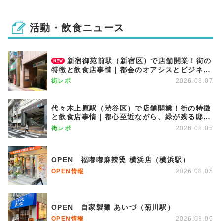
活動・飲食ニュース
新宿御苑前駅（新宿区）で店舗開業！街の
特徴と飲食店事情｜都会のオアシスとビジネス
街が調和する優雅な街
街レポ
2026.08.07
代々木上原駅（渋谷区）で店舗開業！街の特徴
と飲食店事情｜都心至近ながら、緑が残る邸宅
エリア
街レポ
2026.08.05
OPEN 福嘟嘟麻辣烫 横浜店（横浜駅）
OPEN情報
2026.08.05
OPEN 自家製麺 あいづ（菊川駅）
OPEN情報
2026.08.05