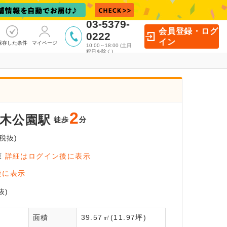
03-5379-
会員登録・ログ
0222
イン
保存した条件
マイページ
10:00～18:00 (土日
祝日を除く)
2
木公園駅
徒歩
分
税抜)
原
詳細はログイン後に表示
イン後に
後に表示
覧いただけます
抜)
面積
39.57㎡(11.97坪)
員登録