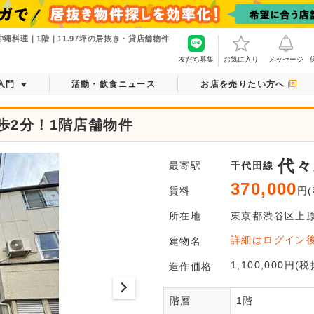
縄料理｜1階｜11.97坪の居抜き・貸店舗物件
友だち募集
お気に入り
メッセージ
入門
活動・飲食ニュース
お店を売りたい方へ
歩2分！1階店舗物件
代々
最寄駅
千代田線
370,000
賃料
円(
所在地
東京都
渋谷区
上
ログ
詳細はログイン
建物名
平面図がご
1,100,000円(税
造作価格
階層
1階
会