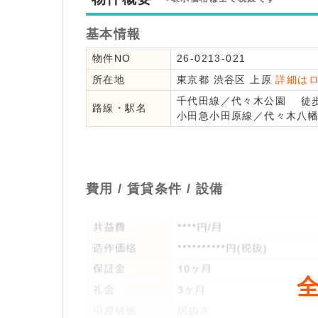
基本情報
物件NO
26-0213-021
所在地
東京都
渋谷区
上原
詳細は
千代田線
／
代々木公園
徒歩
路線・駅名
小田急小田原線
／
代々木八
費用 / 賃貸条件 / 設備