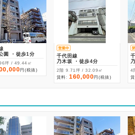
線
営業中
代々木公園 ・徒歩1分
千代田線
乃木坂 ・徒歩4分
14.96坪 / 49.44㎡
00,000
円(税抜)
2階 9.71坪 / 32.09㎡
160,000
賃料:
円(税抜)
賃