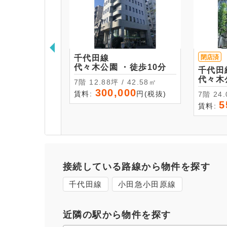
千代田線
閉店済
代々木公園 ・徒歩10分
千代田
7階 12.88坪 / 42.58㎡
300,000
賃料:
円(税抜)
7階 
5
賃料:
接続している路線から物件を探す
千代田線
小田急小田原線
近隣の駅から物件を探す