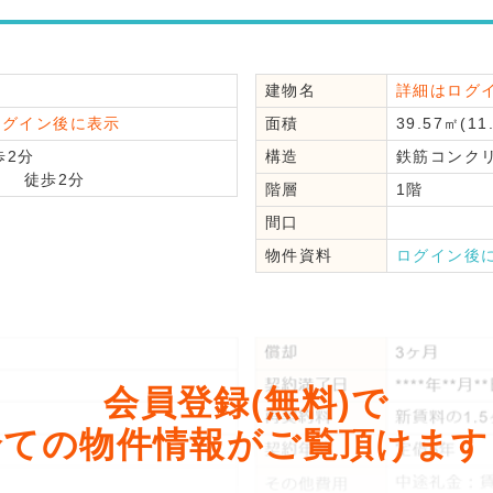
建物名
詳細はログ
ログイン後に表示
面積
39.57㎡(11
2分
構造
鉄筋コンク
幡
徒歩2分
階層
1階
間口
物件資料
ログイン後
会員登録(無料)で
全ての物件情報がご覧頂けます