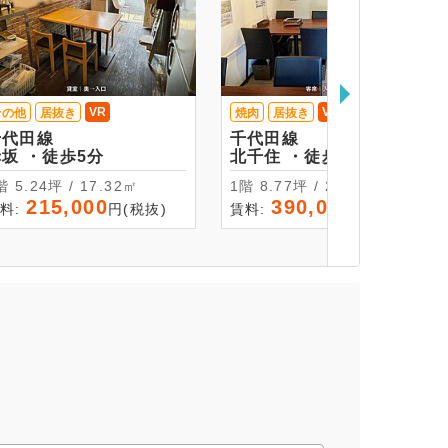
VR
VR
その他
居抜き
焼肉
居抜き
千代田線
千代田線
赤坂 ・徒歩5分
北千住 ・徒歩5分
1階 5.24坪 / 17.32㎡
1階 8.77坪 / 28.98㎡
215,000
390,000
料:
円(税抜)
賃料:
円(税抜)