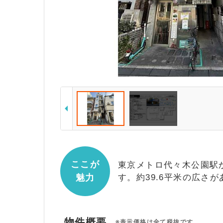
ここが
東京メトロ代々木公園駅
魅力
す。約39.6平米の広
物件概要
※表示価格は全て税抜です