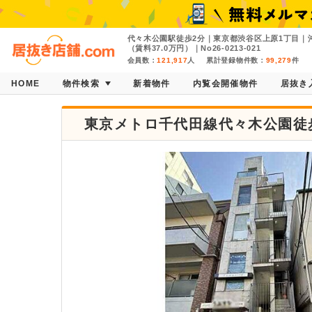
代々木公園駅徒歩2分｜東京都渋谷区上原1丁目｜沖
（賃料37.0万円）｜No26-0213-021
会員数：
121,917
人
累計登録物件数：
99,279
件
HOME
物件検索
新着物件
内覧会開催物件
居抜き
東京メトロ千代田線代々木公園徒