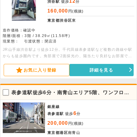
12
渋谷駅
徒歩
分
160,000
円(税抜)
東京都渋谷区
東
造作価格：確認中
階層/面積：3階 / 38.29㎡(11.58坪)
現業態：
引渡状態：閉店済
JR山手線渋谷駅より徒歩12分。千代田線表参道駅など複数の路線や駅
からも徒歩圏内です。角部屋で2面採光の、陽当たり良好なお部屋で
す。事務所・店舗利用相談可能なマンションタイプ。業種・業態はお気
軽にお問合せ下さい。
お気に入り登録
詳細を見る
表参道駅徒歩6分・南青山エリア5階、ワンフロア
ワンテナントの貸事務所
銀座線
6
表参道駅
徒歩
分
200,000
円(税抜)
東京都港区
南青山