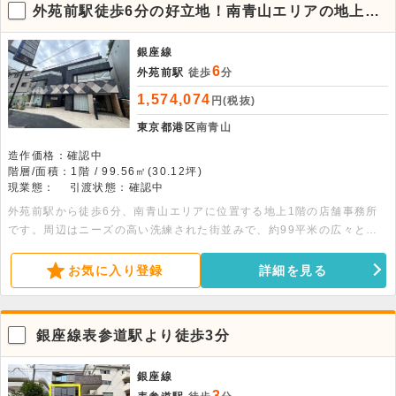
外苑前駅徒歩6分の好立地！南青山エリアの地上1
階貸店舗・事務所
銀座線
6
外苑前駅
徒歩
分
1,574,074
円(税抜)
東京都港区
南青山
造作価格：確認中
階層/面積：1階 / 99.56㎡(30.12坪)
現業態：
引渡状態：確認中
外苑前駅から徒歩6分、南青山エリアに位置する地上1階の店舗事務所
です。周辺はニーズの高い洗練された街並みで、約99平米の広々とし
た空間が魅力です。幅広い業態のご相談が可能となっておりますので、
まずはお気軽にお問い合わせください。
お気に入り登録
詳細を見る
銀座線表参道駅より徒歩3分
銀座線
3