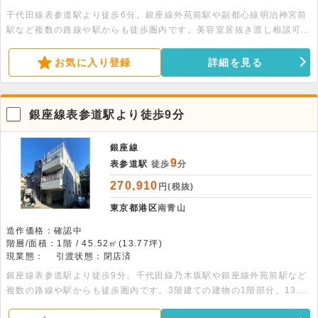
千代田線表参道駅より徒歩6分。銀座線外苑前駅や副都心線明治神宮前
駅など複数の路線や駅からも徒歩圏内です。美容室居抜き渡し相談可能
な物件です。物販・美容室・クリニック・美容サロン・ジム・塾などに
おすすめです。
お気に入り登録
詳細を見る
銀座線表参道駅より徒歩9分
銀座線
9
表参道駅
徒歩
分
270,910
円(税抜)
東京都港区
南青山
造作価格：確認中
階層/面積：1階 / 45.52㎡(13.77坪)
現業態：
引渡状態：閉店済
銀座線表参道駅より徒歩9分。千代田線乃木坂駅や銀座線外苑前駅など
複数の路線や駅からも徒歩圏内です。3階建ての建物の1階部分、13.77
坪の貸店舗事務所です。エアコン2台、トイレ、ミニキッチン完備で