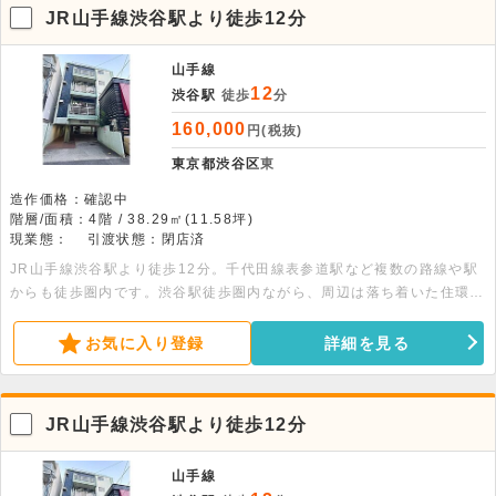
JR山手線渋谷駅より徒歩12分
山手線
12
渋谷駅
徒歩
分
160,000
円(税抜)
東京都渋谷区
東
造作価格：確認中
階層/面積：4階 / 38.29㎡(11.58坪)
現業態：
引渡状態：閉店済
JR山手線渋谷駅より徒歩12分。千代田線表参道駅など複数の路線や駅
からも徒歩圏内です。渋谷駅徒歩圏内ながら、周辺は落ち着いた住環境
で、便利なコンビニ・大型スーパー・飲食店も揃っています。角部屋・
2面採光の、陽当たり良好なお部屋です。
お気に入り登録
詳細を見る
JR山手線渋谷駅より徒歩12分
山手線