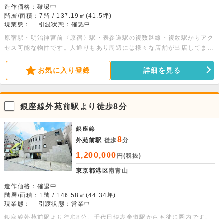
造作価格：確認中
階層/面積：7階 / 137.19㎡(41.5坪)
現業態：
引渡状態：確認中
原宿駅・明治神宮前〈原宿〉駅・表参道駅の複数路線・複数駅からアク
セス可能な物件です。人通りもあり周辺には様々な店舗が出店してま
す。
お気に入り登録
詳細を見る
銀座線外苑前駅より徒歩8分
銀座線
8
外苑前駅
徒歩
分
1,200,000
円(税抜)
東京都港区
南青山
造作価格：確認中
階層/面積：1階 / 146.58㎡(44.34坪)
現業態：
引渡状態：営業中
銀座線外苑前駅より徒歩8分。千代田線表参道駅からも徒歩圏内です。