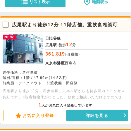
リスト表示
地図表示
広尾駅より徒歩12分！1階店舗。重飲食相談可
NEW
日比谷線
12
広尾駅
徒歩
分
361,819
円(税抜)
東京都港区
西麻布
造作価格：造作無償
階層/面積：1階 / 47.99㎡(14.52坪)
前業態：テイクアウト
引渡状態：閉店済
広尾駅より徒歩12分、表参道駅、六本木駅からも徒歩圏内でアクセス
良好です。1階店舗物件が出ました。飲食ご相談いただけますのでまず
はお問い合わせください。
1
人がお気に入り登録しています
お気に入り登録
詳細を見る