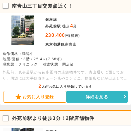
南青山三丁目交差点近く！
銀座線
4
外苑前駅
徒歩
分
230,400
円(税抜)
東京都港区
南青山
造作価格：確認中
階層/面積：3階 / 25.4㎡(7.68坪)
現業態：クリニック
引渡状態：閉店済
外苑前、表参道駅から徒歩圏内の店舗物件です。青山通りに面してお
り、周辺には大手飲食チェーン店やコンビニ、物販店などが出店してい
ます。 ※飲食不可
2
人がお気に入り登録しています
お気に入り登録
詳細を見る
外苑前駅より徒歩3分！2階店舗物件