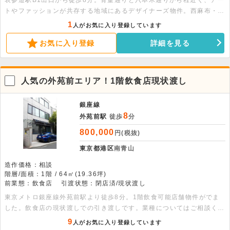
表参道駅B1出口から徒歩8分。骨董通りと六本木通りから程近く、アー
トやファッションが共存する地域にあるデザイナーズ物件。西麻布・渋
谷・表参道エリアに挟まれながら、落ち着いた雰囲気が魅力。周辺には
1
人がお気に入り登録しています
オフィスだけでなく、個性的なショップやカフェが点在しています。同
お気に入り登録
詳細を見る
ビルには花屋やインテリアショップも入居しています。直接階段での地
下1階にあり、隠れ家的な雰囲気を出すことができます。南青山エリア
の物件のため、ご興味のある方はお早めにお問い合わせください！
人気の外苑前エリア！1階飲食店現状渡し
銀座線
8
外苑前駅
徒歩
分
800,000
円(税抜)
東京都港区
南青山
造作価格：相談
階層/面積：1階 / 64㎡(19.36坪)
前業態：飲食店
引渡状態：閉店済/現状渡し
東京メトロ銀座線外苑前駅より徒歩8分。1階飲食可能店舗物件がでま
した。飲食店の現状渡しでの引き渡しです。業種についてはご相談くだ
さい。
9
人がお気に入り登録しています