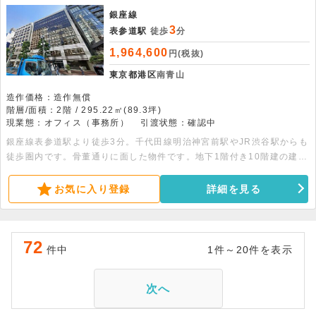
銀座線
3
表参道駅
徒歩
分
1,964,600
円(税抜)
東京都港区
南青山
造作価格：造作無償
階層/面積：2階 / 295.22㎡(89.3坪)
現業態：オフィス（事務所）
引渡状態：確認中
銀座線表参道駅より徒歩3分。千代田線明治神宮前駅やJR渋谷駅からも
徒歩圏内です。骨董通りに面した物件です。地下1階付き10階建の建物
の2階部分、295.22平米の事務所です。即入居可能です。
お気に入り登録
詳細を見る
72
件中
1件～20件を表示
次へ