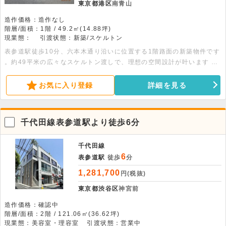
東京都港区
南青山
造作価格：造作なし
階層/面積：1階 / 49.2㎡(14.88坪)
現業態：
引渡状態：新築/スケルトン
表参道駅徒歩10分、六本木通り沿いに位置する1階路面の新築物件です
。約49平米の広々なスケルトン渡しで、理想の空間設計が叶います 。
24時間利用可能で、新規店舗やオフィス開設にも最適です ！
お気に入り登録
詳細を見る
千代田線表参道駅より徒歩6分
千代田線
6
表参道駅
徒歩
分
1,281,700
円(税抜)
東京都渋谷区
神宮前
造作価格：確認中
階層/面積：2階 / 121.06㎡(36.62坪)
現業態：美容室・理容室
引渡状態：営業中