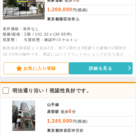
表参道駅
徒歩
分
1,200,000
円(税抜)
東京都港区
南青山
造作価格：造作なし
階層/面積：2階 / 101.32㎡(30.65坪)
現業態：
引渡状態：確認中/スケルトン
銀座線表参道駅より徒歩3分。地下1階付き3階建ての建物の2階部分、
30.65坪の物件です。周辺にはハイブランドのショップが立ち並び、買
い物客の多いエリアです。スケルトンの為、自由なレイアウトが可能で
す。
お気に入り登録
詳細を見る
明治通り沿い！視認性良好です。
山手線
6
原宿駅
徒歩
分
1,245,000
円(税抜)
東京都渋谷区
神宮前