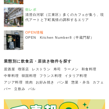
街レポ
清澄白河駅（江東区）多くのカフェが集う、現
代アートと下町風情の調和するエリア
OPEN情報
OPEN Kitchen Number8（半蔵門駅）
業態別に飲食店・居抜き物件を探す
居酒屋
喫茶店
レストラン
寿司
ラーメン
和食料理
中華料理
韓国料理
フランス料理
イタリア料理
アジア料理
焼肉
お好み焼き
パン屋
惣菜・弁当
カフェ
バー
立飲み
バル