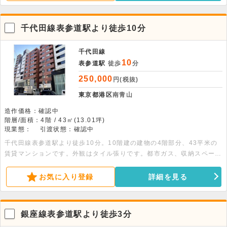
千代田線表参道駅より徒歩10分
千代田線
10
表参道駅
徒歩
分
250,000
円(税抜)
東京都港区
南青山
造作価格：確認中
階層/面積：4階 / 43㎡(13.01坪)
現業態：
引渡状態：確認中
千代田線表参道駅より徒歩10分。10階建の建物の4階部分、43平米の
賃貸マンションです。外観はタイル張りです。都市ガス、収納スペー
ス、オートロック、モニタ付インターホン、ディンプルキー、防犯カメ
ラ、24時間セキュリティー、バルコニー、宅配BOX、敷地内ごみ置き
お気に入り登録
詳細を見る
場完備です。
銀座線表参道駅より徒歩3分