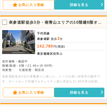
お気に入り登録
詳細を見る
表参道駅徒歩3分・南青山エリアの10階建6階オフ
ィス＆ショップ
千代田線
3
表参道駅
徒歩
分
142,780
円(税抜)
東京都港区
南青山
造作価格：確認中
階層/面積：6階 / 21.46㎡(6.49坪)
現業態：
引渡状態：閉店済
表参道駅徒歩3分の骨董通りに面した、ニーズの高い好条件の物件で
す。オートロック完備でセキュリティ面も良好な21.46平米の区画。静
かな環境で、オフィスや物販店舗としておすすめです。
お気に入り登録
詳細を見る