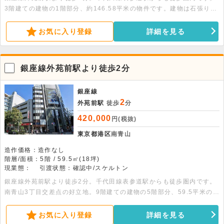
3階建ての建物の1階部分、約146.58平米の物件です。建物は石張りで
高級感のある外観です。敷地内に駐車場があります。
お気に入り登録
詳細を見る
銀座線外苑前駅より徒歩2分
銀座線
2
外苑前駅
徒歩
分
420,000
円(税抜)
東京都港区
南青山
造作価格：造作なし
階層/面積：5階 / 59.5㎡(18坪)
現業態：
引渡状態：確認中/スケルトン
銀座線外苑前駅より徒歩2分。千代田線表参道駅からも徒歩圏内です。
南青山3丁目交差点の好立地。9階建ての建物の5階部分、59.5平米の貸
店舗事務所です。エントランス商号表示パネル・宅配BOXがありま
す。スケルトンの為自由なレイアウトが可能です。
お気に入り登録
詳細を見る