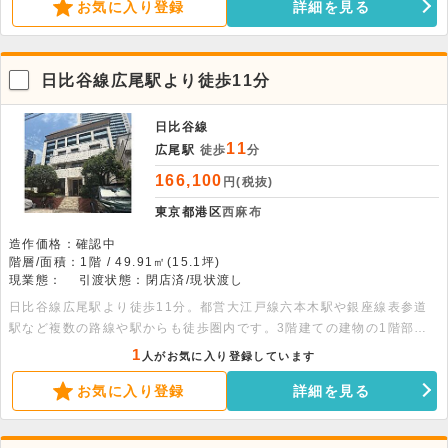
す。
お気に入り登録
詳細を見る
日比谷線広尾駅より徒歩11分
日比谷線
11
広尾駅
徒歩
分
166,100
円(税抜)
東京都港区
西麻布
造作価格：確認中
階層/面積：1階 / 49.91㎡(15.1坪)
現業態：
引渡状態：閉店済/現状渡し
日比谷線広尾駅より徒歩11分。都営大江戸線六本木駅や銀座線表参道
駅など複数の路線や駅からも徒歩圏内です。3階建ての建物の1階部
分、49.91平米の店舗事務所です。美容サロン・教室・マッサージ等、
1
人がお気に入り登録しています
予約制店舗相談可能です。
お気に入り登録
詳細を見る