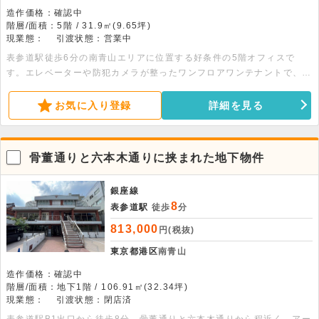
造作価格：確認中
階層/面積：5階 / 31.9㎡(9.65坪)
現業態：
引渡状態：営業中
表参道駅徒歩6分の南青山エリアに位置する好条件の5階オフィスで
す。エレベーターや防犯カメラが整ったワンフロアワンテナントで、
31.90平米の快適な空間を提供します。詳細はお問い合わせください。
お気に入り登録
詳細を見る
骨董通りと六本木通りに挟まれた地下物件
銀座線
8
表参道駅
徒歩
分
813,000
円(税抜)
東京都港区
南青山
造作価格：確認中
階層/面積：地下1階 / 106.91㎡(32.34坪)
現業態：
引渡状態：閉店済