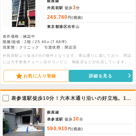
銀座線
3
外苑前駅
徒歩
分
245,760
円(税抜)
東京都港区
南青山
造作価格：確認中
階層/面積：2階 / 25.40㎡(7.68坪)
現業態：クリニック
引渡状態：閉店済
外苑前駅より徒歩3分の物件となります。青山通りに面しており、周辺
には大手飲食チェーン店やコンビニ、物販店などが出店しています。詳
細につきましては是非お問い合わせください
お気に入り登録
詳細を見る
表参道駅徒歩10分！六本木通り沿いの好立地。1階
新築貸店舗事務所
銀座線
10
表参道駅
徒歩
分
590,910
円(税抜)