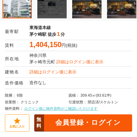
東海道本線
最寄駅
1
茅ケ崎駅
徒歩
分
1,404,150
賃料
円(税抜)
神奈川県
所在地
茅ヶ崎市
元町
詳細はログイン後に表示
建物名
詳細はログイン後に表示
造作なし
造作価格
階層
6階
面積
309.45㎡(93.61坪)
前業態
クリニック
引渡状態
閉店済/スケルトン
物件資料
ログイン後に物件資料がご確認いただけます
無
会員登録・ログイン
料
お気に入り