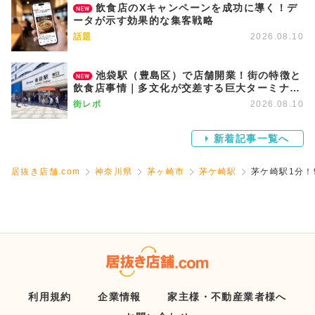
飲食店のXキャンペーンを成功に導く！デ
ータが示す効果的な集客戦略
話題
2026.08.10
池袋駅（豊島区）で店舗開業！街の特徴と
飲食店事情｜多文化が交差する巨大ターミナル
と再開発で進化する副都心
街レポ
2026.08.10
新着記事一覧へ
居抜き店舗.com
神奈川県
茅ヶ崎市
茅ケ崎駅
茅ケ崎駅1分！
利用規約
企業情報
家主様・不動産業者様へ