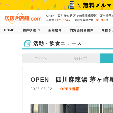
OPEN 四川麻辣湯 茅ヶ崎星星倶楽部（茅ヶ崎駅
会員数：
121,874
人
累計登録物件数：
99,255
件
HOME
物件検索
新着物件
内覧会開催物件
居抜き
活動・飲食ニュース
すべて
街レポ
OPEN　四川麻辣湯 茅ヶ
2026.05.22
OPEN情報