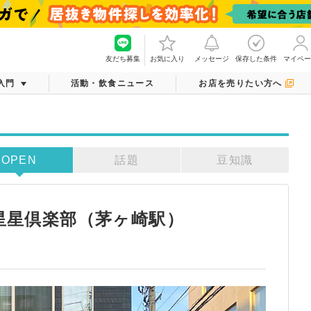
）
友だち募集
お気に入り
メッセージ
保存した条件
マイペー
入門
活動・飲食ニュース
お店を売りたい方へ
OPEN
話題
豆知識
崎星星倶楽部（茅ヶ崎駅）