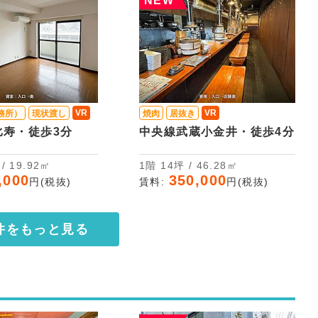
NEW
VR
VR
務所）
現状渡し
焼肉
居抜き
比寿・徒歩3分
中央線武蔵小金井・徒歩4分
坪 / 19.92㎡
1階 14坪 / 46.28㎡
,000
350,000
円(税抜)
賃料:
円(税抜)
件をもっと見る