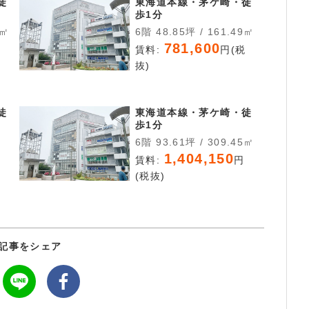
徒
東海道本線・茅ケ崎・徒
歩1分
7㎡
6階 48.85坪 / 161.49㎡
781,600
税
賃料:
円(税
抜)
徒
東海道本線・茅ケ崎・徒
歩1分
6階 93.61坪 / 309.45㎡
1,404,150
税
賃料:
円
(税抜)
記事をシェア