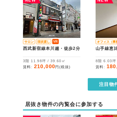
NEW
NEW
VR
サロン
現状渡し
オフィス（事
西武新宿線本川越・徒歩2分
山手線恵
3階 11.98坪 / 39.60㎡
8階 6.03
210,000
180
賃料:
円(税抜)
賃料:
注目物
居抜き物件の内覧会に参加する