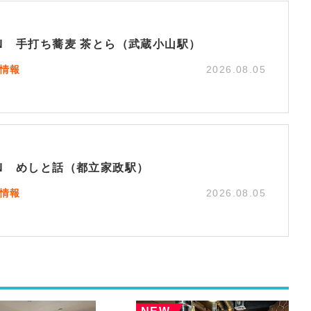
EN 手打ち蕎麦 茶とら（武蔵小山駅）
N情報
2026.08.05
EN めしと話（都立家政駅）
N情報
2026.08.05