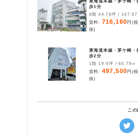
東海道本線・茅ケ崎・
歩1分
6階 44.76坪 / 147.9
716,160
賃料:
円(
抜)
東海道本線・茅ケ崎・
歩2分
1階 19.9坪 / 65.79㎡
497,500
賃料:
円(
抜)
この