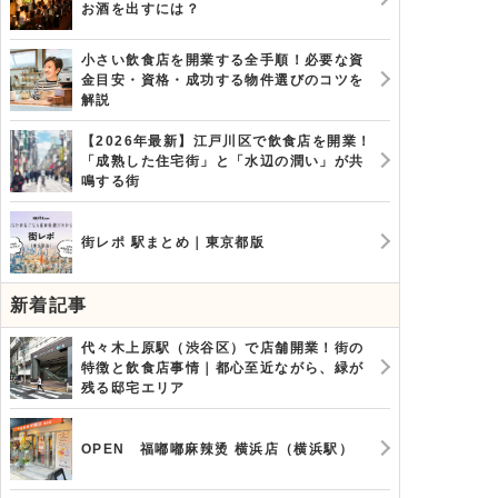
お酒を出すには？
小さい飲食店を開業する全手順！必要な資
金目安・資格・成功する物件選びのコツを
解説
【2026年最新】江戸川区で飲食店を開業！
「成熟した住宅街」と「水辺の潤い」が共
鳴する街
街レポ 駅まとめ｜東京都版
新着記事
代々木上原駅（渋谷区）で店舗開業！街の
特徴と飲食店事情｜都心至近ながら、緑が
残る邸宅エリア
OPEN 福嘟嘟麻辣烫 横浜店（横浜駅）