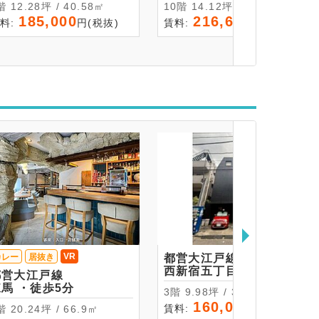
2階 12.28坪 / 40.58㎡
10階 14.12坪 / 46.67㎡
185,000
216,600
料:
円(税抜)
賃料:
円(税抜)
VR
カレー
居抜き
都営大江戸線
西新宿五丁目 ・徒歩3分
都営大江戸線
練馬 ・徒歩5分
3階 9.98坪 / 33㎡
160,000
賃料:
円(税抜)
2階 20.24坪 / 66.9㎡