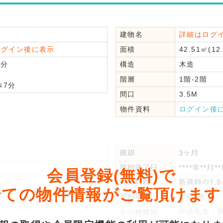
建物名
詳細はログ
ログイン後に表示
面積
42.51㎡(12
分
構造
木造
階層
1階-2階
7分
間口
3.5M
物件資料
ログイン後
会員登録(無料)で
全ての物件情報がご覧頂けます