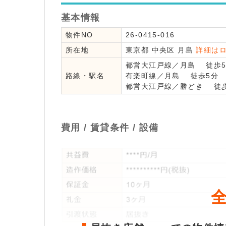
基本情報
物件NO
26-0415-016
所在地
東京都
中央区
月島
詳細は
都営大江戸線
／
月島
徒歩5
路線・駅名
有楽町線
／
月島
徒歩5分
都営大江戸線
／
勝どき
徒歩
費用 / 賃貸条件 / 設備