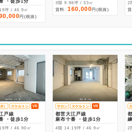
麻布十番 ・徒歩1分
3階 9.98坪 / 33㎡
160,000
賃料:
円(税抜)
賃
14.19坪 / 46.9㎡
90,000
円(税抜)
VR
VR
AR）
スケルトン
サロン
スケルトン
江戸線
都営大江戸線
麻布十番 ・徒歩1分
麻布十番 ・徒歩1分
14.19坪 / 46.90㎡
4階 14.19坪 / 46.9㎡