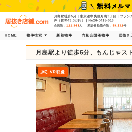
月島駅徒歩5分｜東京都中央区月島3丁目｜フランス料
件（賃料43.0万円）｜No26-0415-016
会員数：
121,863
人
累計登録物件数：
99,232
件
HOME
物件検索
新着物件
内覧会開催物件
居抜き
月島駅より徒歩5分、もんじゃス
VR映像