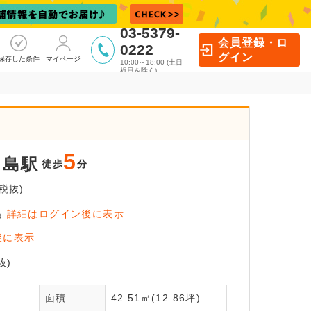
03-5379-
会員登録・ロ
0222
グイン
保存した条件
マイページ
10:00～18:00 (土日
祝日を除く)
5
月島駅
徒歩
分
税抜)
島
詳細はログイン後に表示
員登録後
後に表示
いただけます！
全
抜)
面積
42.51㎡(12.86坪)
員登録