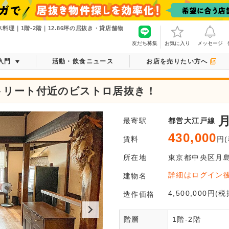
理｜1階-2階｜12.86坪の居抜き・貸店舗物
友だち募集
お気に入り
メッセージ
入門
活動・飲食ニュース
お店を売りたい方へ
トリート付近のビストロ居抜き！
最寄駅
都営大江戸線
430,000
賃料
円(
所在地
東京都
中央区
月
会
詳細はログイン
建物名
全てご覧
4,500,000円(税
造作価格
階層
1階-2階
会