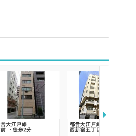
都営大江戸線
都営大江戸線
蔵前 ・徒歩2分
西新宿五丁目 ・徒歩1分