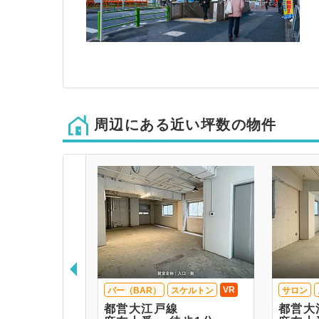
周辺にある近い坪数の物件
VR
バー（BAR）
スケルトン
サロン
都営大江戸線
都営大