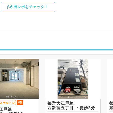
街レポをチェック！
VR
スケルトン
都営大江戸線
西新宿五丁目 ・徒歩3分
江戸線