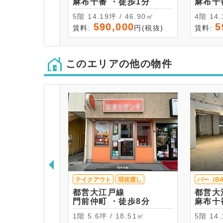
麻布十番 ・徒歩1分
5階 14.19坪 / 46.90㎡
4階 
590,000
5
賃料:
円(税抜)
賃料:
このエリアの他の物件
テイクアウト
現状渡し
バー（B
都営大江戸線
都営大
門前仲町 ・徒歩8分
1階 5.6坪 / 18.51㎡
5階 