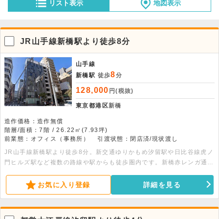
リスト表示
地図表示
JR山手線新橋駅より徒歩8分
山手線
8
新橋駅
徒歩
分
128,000
円(税抜)
東京都港区
新橋
造作価格：造作無償
階層/面積：7階 / 26.22㎡(7.93坪)
前業態：オフィス（事務所）
引渡状態：閉店済/現状渡し
JR山手線新橋駅より徒歩8分。新交通ゆりかもめ汐留駅や日比谷線虎ノ
門ヒルズ駅など複数の路線や駅からも徒歩圏内です。新橋赤レンガ通り
沿いの事務所物件です。キッチン・洗面床は白タイル張りです。トイ
レ・シャワールーム・キッチン・エアコン・モニター付きオートロッ
お気に入り登録
詳細を見る
ク・駐輪場完備です。