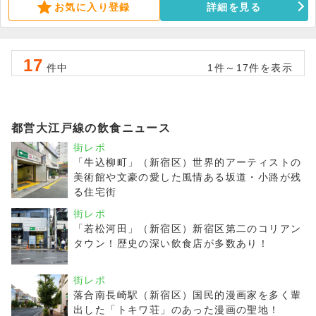
お気に入り登録
詳細を見る
17
件中
1件～17件を表示
都営大江戸線の飲食ニュース
街レポ
「牛込柳町」（新宿区）世界的アーティストの
美術館や文豪の愛した風情ある坂道・小路が残
る住宅街
街レポ
「若松河田」（新宿区）新宿区第二のコリアン
タウン！歴史の深い飲食店が多数あり！
街レポ
落合南長崎駅（新宿区）国民的漫画家を多く輩
出した「トキワ荘」のあった漫画の聖地！