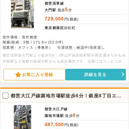
都営浅草線
5
大門駅
徒歩
分
728,000
円(税抜)
東京都港区
浜松町
造作価格：造作無償
階層/面積：3階 / 171.9㎡(52.0坪)
現業態：オフィス（事務所）
引渡状態：確認中/現状渡し
都営浅草線大門駅より徒歩5分。JR山手線浜松町駅や新交通ゆりかもめ
汐留駅など複数の路線や駅からも徒歩圏内です。近隣にはコンビニやス
ーパーがあり便利です。南面採光、LED照明交換済の明るいオフィス
です。
お気に入り登録
詳細を見る
都営大江戸線築地市場駅徒歩6分！銀座8丁目エリ
アの7階店舗物件。
都営大江戸線
6
築地市場駅
徒歩
分
487,500
円(税抜)