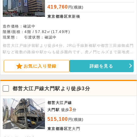
419,760
円(税抜)
東京都港区
東新橋
造作価格：確認中
階層/面積：4階 / 57.82㎡(17.49坪)
現業態：
引渡状態：確認中
都営大江戸線汐留駅より徒歩4分。JR山手線新橋駅や都営三田線御成門
駅など複数の路線や駅からも徒歩圏内です。虎ノ門ヒルズまで築地虎ノ
門トンネルを使ってすぐです。エレベーター・OAフロア・個別空調・
トイレ・LED照明・オートロック・オール電化完備です。
お気に入り登録
詳細を見る
都営大江戸線大門駅より徒歩3分
都営大江戸線
3
大門駅
徒歩
分
515,100
円(税抜)
東京都港区
芝大門