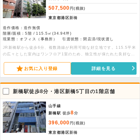
507,500
円(税抜)
東京都港区
新橋
造作価格：造作無償
階層/面積：5階 / 115.5㎡(34.94坪)
現業態：オフィス（事務所）
引渡状態：閉店済/現状渡し
JR新橋駅から徒歩6分、複数路線が利用可能な好立地です。115.5平米
の広々とした室内はワンフロア1室のため、独立性が保たれた良好な環
境です。エアコンや給湯設備も完備されており、飲食不可の落ち着いた
オフィスとして即戦力で活用いただけます。
お気に入り登録
詳細を見る
新橋駅徒歩8分・港区新橋5丁目の1階店舗
山手線
8
新橋駅
徒歩
分
396,000
円(税抜)
東京都港区
新橋