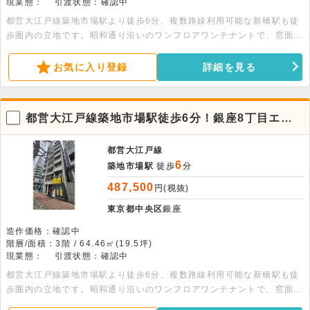
現業態：
引渡状態：確認中
都営大江戸線築地市場駅より徒歩6分、複数路線利用可能な新橋駅も徒
歩圏内の立地です。昭和通り沿いのワンフロアワンテナントで、窓面が
広く明るい室内が特徴です。19.5坪の広さがあり、エステ等のサービ
ス業や軽飲食もご相談いただけます。詳細につきましてはお問い合わせ
お気に入り登録
詳細を見る
ください。
都営大江戸線築地市場駅徒歩6分！銀座8丁目エリ
アの3階店舗物件。
都営大江戸線
6
築地市場駅
徒歩
分
487,500
円(税抜)
東京都中央区
銀座
造作価格：確認中
階層/面積：3階 / 64.46㎡(19.5坪)
現業態：
引渡状態：確認中
都営大江戸線築地市場駅より徒歩6分、複数路線利用可能な新橋駅も徒
歩圏内の立地です。昭和通り沿いのワンフロアワンテナントで、窓面が
広く明るい室内が特徴です。19.5坪の広さがあり、エステ等のサービ