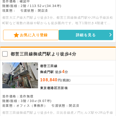
造作価格：確認中
階層/面積：2階 / 113.52㎡(34.34坪)
現業態：
引渡状態：閉店済
都営大江戸線大門駅より徒歩3分。都営三田線御成門駅やJR山手線浜松
町駅など複数の路線や駅からも徒歩圏内です。地下1階付き4階建ての
建物の2階部分、113.52平米の物件です。エレベーター・エアコン・給
湯・トイレ・機械警備完備です。24時間利用可能です。
お気に入り登録
詳細を見る
都営三田線御成門駅より徒歩4分
都営三田線
4
御成門駅
徒歩
分
108,840
円(税抜)
東京都港区
西新橋
造作価格：造作無償
階層/面積：3階 / 30㎡(9.07坪)
前業態：オフィス（事務所）
引渡状態：閉店済
都営三田線御成門駅より徒歩4分。日比谷線虎ノ門ヒルズ駅やJR山手線