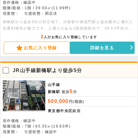
造作価格：確認中
階層/面積：1階 / 39.63㎡(11.99坪)
現業態：
引渡状態：閉店済
新橋駅から徒歩8分の好立地で、汐留駅や御成門駅も徒歩圏内と優れた
交通利便性が魅力です。人通りのある1階路面部分で、39.63平米の使
いやすい広さ。現況空室のため即時の利用開始が可能です。幅広い業態
2
人がお気に入り登録しています
でのご検討をお待ちしております。
お気に入り登録
詳細を見る
JR山手線新橋駅より徒歩5分
山手線
5
新橋駅
徒歩
分
500,000
円(税抜)
東京都中央区
銀座
造作価格：確認中
階層/面積：7階 / 65.55㎡(19.83坪)
現業態：
引渡状態：確認中