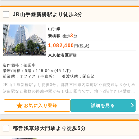
JR山手線新橋駅より徒歩3分
山手線
3
新橋駅
徒歩
分
1,082,400
円(税抜)
東京都港区
新橋
造作価格：確認中
階層/面積：5階 / 149.09㎡(45.1坪)
前業態：オフィス（事務所）
引渡状態：閉店済
JR山手線新橋駅より徒歩3分。都営三田線内幸町駅や新交通ゆりかもめ
汐留駅など複数の路線や駅からも徒歩圏内です。地下2階付き14階建て
の建物の5階部分、149.09平米の事務所です。詳細はお問合せ下さい。
お気に入り登録
詳細を見る
都営浅草線大門駅より徒歩5分