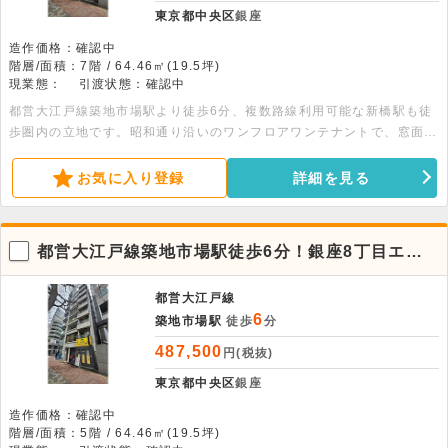
東京都中央区
銀座
造作価格：確認中
階層/面積：7階 / 64.46㎡(19.5坪)
現業態：
引渡状態：確認中
都営大江戸線築地市場駅より徒歩6分、複数路線利用可能な新橋駅も徒
歩圏内の立地です。昭和通り沿いのワンフロアワンテナントで、窓面が
広く明るい室内が特徴です。19.5坪の広さがあり、エステ等のサービ
ス業や軽飲食もご相談いただけます。詳細につきましてはお問い合わせ
お気に入り登録
詳細を見る
ください。
都営大江戸線築地市場駅徒歩6分！銀座8丁目エリ
アの5階店舗物件。
都営大江戸線
6
築地市場駅
徒歩
分
487,500
円(税抜)
東京都中央区
銀座
造作価格：確認中
階層/面積：5階 / 64.46㎡(19.5坪)