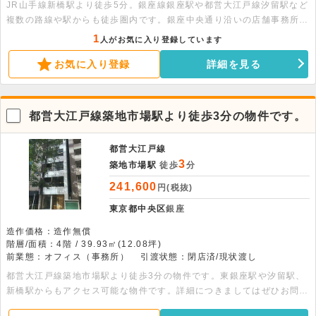
JR山手線新橋駅より徒歩5分。銀座線銀座駅や都営大江戸線汐留駅など
複数の路線や駅からも徒歩圏内です。銀座中央通り沿いの店舗事務所で
す。繁華街にあり、オフィス街も近い為、用途はご相談ください。
1
人がお気に入り登録しています
お気に入り登録
詳細を見る
都営大江戸線築地市場駅より徒歩3分の物件です。
都営大江戸線
3
築地市場駅
徒歩
分
241,600
円(税抜)
東京都中央区
銀座
造作価格：造作無償
階層/面積：4階 / 39.93㎡(12.08坪)
前業態：オフィス（事務所）
引渡状態：閉店済/現状渡し
都営大江戸線築地市場駅より徒歩3分の物件です。東銀座駅や汐留駅、
新橋駅からもアクセス可能な物件です。詳細につきましてはぜひお問い
合わせください。