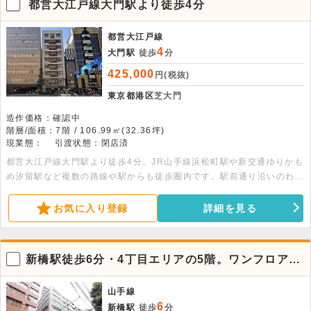
都営大江戸線大門駅より徒歩4分
都営大江戸線
4
大門駅
徒歩
分
425,000
円(税抜)
東京都港区
芝大門
造作価格：確認中
階層/面積：7階 / 106.99㎡(32.36坪)
現業態：
引渡状態：閉店済
都営大江戸線大門駅より徒歩4分。JR山手線浜松町駅や新交通ゆりかも
め汐留駅など複数の路線や駅からも徒歩圏内です。駅前通り沿いのわか
りやすい立地で、視認性良好です。新規事業立ち上げの方や個人事業主
の方もお気軽にご相談ください。
お気に入り登録
詳細を見る
新橋駅徒歩6分・4丁目エリアの5階。ワンフロア1
室の貸事務所
山手線
6
新橋駅
徒歩
分