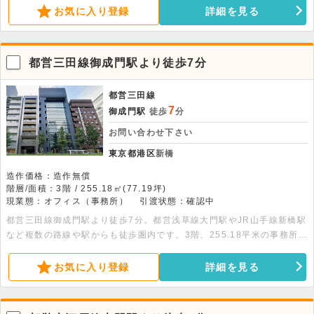
ス業や軽飲食もご相談いただけます。詳細につきましてはお問い合わせ
お気に入り登録
詳細を見る
ください。
都営三田線御成門駅より徒歩7分
都営三田線
7
御成門駅
徒歩
分
お問い合わせ下さい
東京都港区
新橋
造作価格：造作無償
階層/面積：3階 / 255.18㎡(77.19坪)
現業態：オフィス（事務所）
引渡状態：確認中
都営三田線御成門駅より徒歩7分。都営浅草線大門駅やJR山手線新橋駅
など複数の路線や駅からも徒歩圏内です。3階、255.18平米の事務所物
件です。2026年2月に3階トイレ・EVホール・給湯室のリニューアル
工事を完了しております。1階には入居者専用ラウンジがあります。
お気に入り登録
詳細を見る