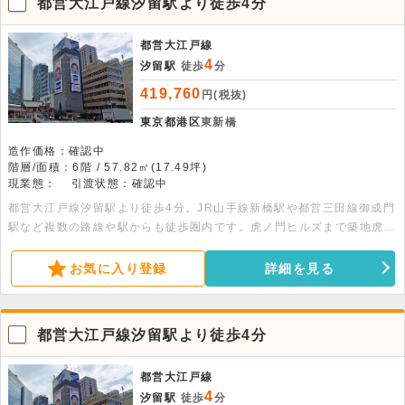
都営大江戸線汐留駅より徒歩4分
都営大江戸線
4
汐留駅
徒歩
分
419,760
円(税抜)
東京都港区
東新橋
造作価格：確認中
階層/面積：6階 / 57.82㎡(17.49坪)
現業態：
引渡状態：確認中
都営大江戸線汐留駅より徒歩4分。JR山手線新橋駅や都営三田線御成門
駅など複数の路線や駅からも徒歩圏内です。虎ノ門ヒルズまで築地虎ノ
門トンネルを使ってすぐです。エレベーター・OAフロア・個別空調・
トイレ・LED照明・オートロック・オール電化完備です。
お気に入り登録
詳細を見る
都営大江戸線汐留駅より徒歩4分
都営大江戸線
4
汐留駅
徒歩
分