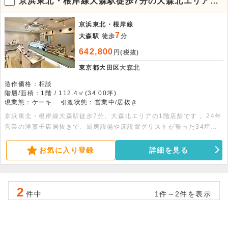
京浜東北・根岸線大森駅徒歩7分の大森北エリア1
階店舗！洋菓子店居抜き物件
京浜東北・根岸線
7
大森駅
徒歩
分
642,800
円(税抜)
東京都大田区
大森北
造作価格：相談
階層/面積：1階 / 112.4㎡(34.00坪)
現業態：ケーキ
引渡状態：営業中/居抜き
京浜東北・根岸線大森駅徒歩7分、大森北エリアの1階店舗です 。24年
営業の洋菓子店居抜きで、厨房設備や床設置グリストが整った34坪・
112.4平米の広さ 。お早めにご相談ください 。
お気に入り登録
詳細を見る
2
件中
1件～2件を表示