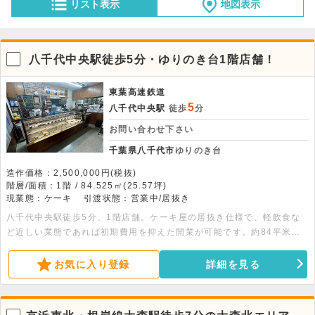
リスト表示
地図表示
八千代中央駅徒歩5分・ゆりのき台1階店舗！
東葉高速鉄道
5
八千代中央駅
徒歩
分
お問い合わせ下さい
千葉県八千代市
ゆりのき台
造作価格：2,500,000円(税抜)
階層/面積：1階 / 84.525㎡(25.57坪)
現業態：ケーキ
引渡状態：営業中/居抜き
八千代中央駅徒歩5分、1階店舗。ケーキ屋の居抜き仕様で、軽飲食な
ど近しい業態であれば初期費用を抑えた開業が可能です。約84平米の
広さがあり、賑わうエリアに位置します。詳細はお気軽にお問い合わせ
ください。
お気に入り登録
詳細を見る