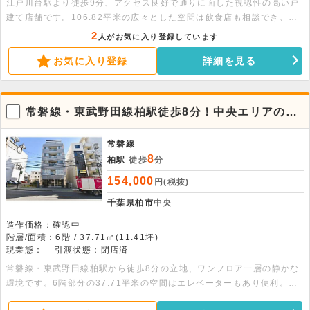
江戸川台駅より徒歩9分、アクセス良好で通りに面した視認性の高い戸
建て店舗です。106.82平米の広々とした空間は飲食店も相談でき、幅
広い業態に対応します。まずはお気軽にお問い合わせください。
2
人がお気に入り登録しています
お気に入り登録
詳細を見る
常磐線・東武野田線柏駅徒歩8分！中央エリアの6
階貸事務所。
常磐線
8
柏駅
徒歩
分
154,000
円(税抜)
千葉県柏市
中央
造作価格：確認中
階層/面積：6階 / 37.71㎡(11.41坪)
現業態：
引渡状態：閉店済
常磐線・東武野田線柏駅から徒歩8分の立地、ワンフロア一層の静かな
環境です。6階部分の37.71平米の空間はエレベーターもあり便利。詳
細につきましてはお問い合わせください。 ※屋上及び北側バルコニー