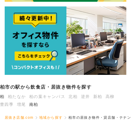
柏市の駅から飲食店・居抜き物件を探す
柏
柏たなか
柏の葉キャンパス
北柏
逆井
新柏
高柳
豊四季
増尾
南柏
居抜き店舗.com
地域から探す
柏市の居抜き物件・貸店舗・テナン