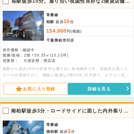
柏駅徒歩10分。通り沿い視認性良好な2階貸店舗事
務所
常磐線
10
柏駅
徒歩
分
154,000
円(税抜)
千葉県柏市
明原
造作価格：確認中
階層/面積：2階 / 50.35㎡(15.23坪)
現業態：
引渡状態：閉店済
柏駅から徒歩10分の好条件な通り沿い角地物件です。視認性が高くス
クールや美容サロン、物販に最適な2階の50.35平米で、エアコン完
備。オフィス利用に嬉しい飲食不可の落ち着いた環境です。まずはご相
談ください。
お気に入り登録
詳細を見る
南柏駅徒歩3分・ロードサイドに面した内外装リフ
ォーム済1棟貸し物件
常磐線
3
南柏駅
徒歩
分