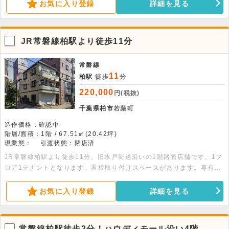
使用不可
お気に入り登録
詳細を見る
JR常磐線柏駅より徒歩11分
常磐線
11
柏駅
徒歩
分
220,000
円(税抜)
千葉県柏市
若葉町
造作価格：確認中
階層/面積：1階 / 67.51㎡(20.42坪)
現業態：
引渡状態：閉店済
JR常磐線柏駅より徒歩11分。旧水戸街道沿いの1階路面店舗です。1フ
ロア1テナントとなります。看板取り付けスペースがあります。専有部
分にトイレがあります。電動シャッター完備で安心です。
お気に入り登録
詳細を見る
常磐線柏駅徒歩2分！ハウディモール沿い4階。視