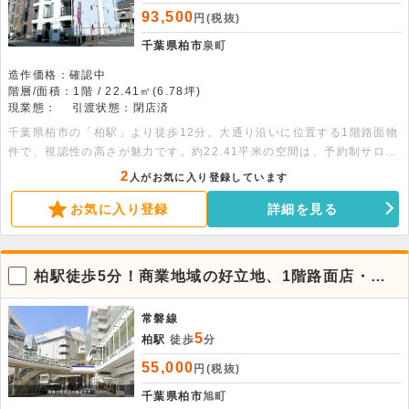
93,500
円(税抜)
千葉県柏市
泉町
造作価格：確認中
階層/面積：1階 / 22.41㎡(6.78坪)
現業態：
引渡状態：閉店済
千葉県柏市の「柏駅」より徒歩12分。大通り沿いに位置する1階路面物
件で、視認性の高さが魅力です。約22.41平米の空間は、予約制サロン
や事務所など、幅広い業種でご検討いただけます。周辺には大型スーパ
2
人がお気に入り登録しています
ーがあり、安定した集客が見込める賑やかな環境です。オートロックや
お気に入り登録
詳細を見る
防犯カメラ、宅配BOXなど設備も充実。光インターネット使用料も無
料で、コストを抑えた事業開始をサポートします。
柏駅徒歩5分！商業地域の好立地、1階路面店・事
務所物件
常磐線
5
柏駅
徒歩
分
55,000
円(税抜)
千葉県柏市
旭町