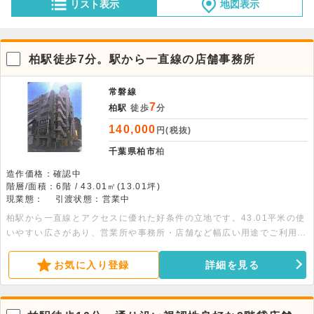
リスト表示
地図表示
柏駅徒歩7分。駅から一直線の店舗事務所
常磐線
7
柏駅
徒歩
分
140,000
円(税抜)
千葉県柏市
柏
造作価格：確認中
階層/面積：6階 / 43.01㎡(13.01坪)
現業態：
引渡状態：営業中
柏駅から一直線とアクセスに優れた好条件の立地です。43.01平米の使
いやすい広さがあり、営業所や事務所・店舗など幅広い用途でご利用い
ただけます。同じビル内では飲食店等も盛業中です。お気軽にお問い合
わせください。
お気に入り登録
詳細を見る