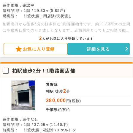
造作価格：確認中
階層/面積：1階 / 19.33㎡(5.85坪)
現業態：
引渡状態：閉店済/現状渡し
柏駅南口から徒歩5分の好条件な1階路面物件です。約19.33平米の空間
は事務所仕様での引き渡しとなります。店舗利用としてもご相談可能で
す。まずはお問い合わせください。
2
人がお気に入り登録しています
お気に入り登録
詳細を見る
柏駅徒歩2分！1階路面店舗
常磐線
2
柏駅
徒歩
分
380,000
円(税抜)
千葉県柏市
柏
造作価格：造作なし
階層/面積：1階 / 37.69㎡(11.40坪)
前業態：
引渡状態：確認中/スケルトン