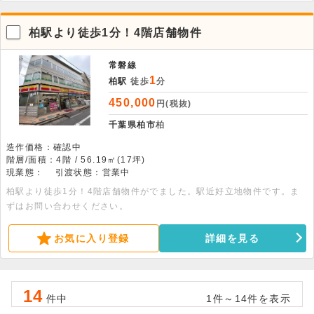
柏駅より徒歩1分！4階店舗物件
常磐線
1
柏駅
徒歩
分
450,000
円(税抜)
千葉県柏市
柏
造作価格：確認中
階層/面積：4階 / 56.19㎡(17坪)
現業態：
引渡状態：営業中
柏駅より徒歩1分！4階店舗物件がでました。駅近好立地物件です。ま
ずはお問い合わせください。
お気に入り登録
詳細を見る
14
件中
1件～14件を表示