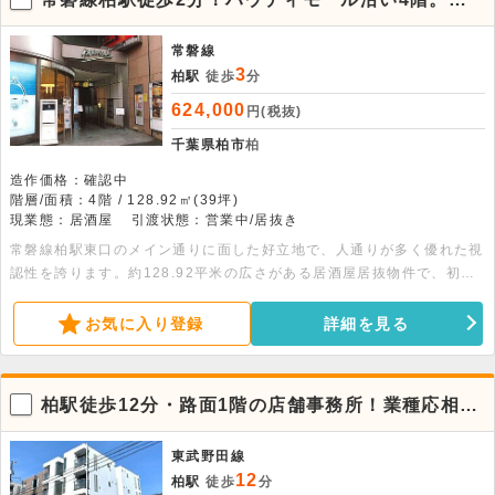
認性の高い居酒屋居抜き店舗
常磐線
3
柏駅
徒歩
分
624,000
円(税抜)
千葉県柏市
柏
造作価格：確認中
階層/面積：4階 / 128.92㎡(39坪)
現業態：居酒屋
引渡状態：営業中/居抜き
常磐線柏駅東口のメイン通りに面した好立地で、人通りが多く優れた視
認性を誇ります。約128.92平米の広さがある居酒屋居抜物件で、初期
費用を抑えた出店が可能です。幅広い業態のご相談をお待ちしておりま
す。
お気に入り登録
詳細を見る
柏駅徒歩12分・路面1階の店舗事務所！業種応相談
の好条件物件
東武野田線
12
柏駅
徒歩
分