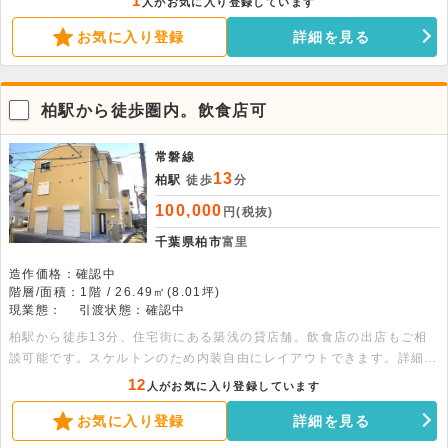
1
人がお気に入り登録しています
です。ぜひお早めにご検討ください 。
お気に入り登録
詳細を見る
柏駅から徒歩圏内。飲食店可
常磐線
13
柏駅
徒歩
分
100,000
円(税抜)
千葉県柏市
富里
造作価格：確認中
階層/面積：1階 / 26.49㎡(8.01坪)
現業態：
引渡状態：確認中
柏駅から徒歩13分、住宅街にある築浅の貸店舗。飲食店の出店もご相
談可能です。スケルトンのため内装自由にレイアウトできます。詳細に
ついてはお問い合わせください。
12
人がお気に入り登録しています
お気に入り登録
詳細を見る