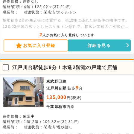
造作価格：造作なし
階層/面積：4階 / 123.02㎡(37.21坪)
現業態：
引渡状態：閉店済/スケルトン
柏駅徒歩2分の商店街に位置する、視認性に優れた好条件の物件です。
123.02平米の広々としたスケルトン物件で、幅広い業種のご相談が可
能です。ニーズの高いエリアで新しい挑戦を始めませんか。お気軽にお
2
人がお気に入り登録しています
問い合わせください。
お気に入り登録
詳細を見る
江戸川台駅徒歩9分！木造2階建の戸建て店舗
東武野田線
9
江戸川台駅
徒歩
分
135,000
円(税抜)
千葉県柏市
西原
造作価格：確認中
階層/面積：1階-2階 / 106.82㎡(32.31坪)
現業態：
引渡状態：閉店済/現状渡し