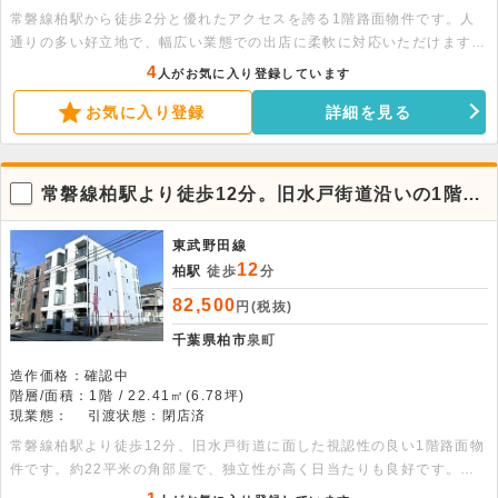
常磐線柏駅から徒歩2分と優れたアクセスを誇る1階路面物件です。人
通りの多い好立地で、幅広い業態での出店に柔軟に対応いただけます。
ぜひお気軽にお問い合わせください。
4
人がお気に入り登録しています
お気に入り登録
詳細を見る
常磐線柏駅より徒歩12分。旧水戸街道沿いの1階路
面店・事務所相談可物件です。
東武野田線
12
柏駅
徒歩
分
82,500
円(税抜)
千葉県柏市
泉町
造作価格：確認中
階層/面積：1階 / 22.41㎡(6.78坪)
現業態：
引渡状態：閉店済
常磐線柏駅より徒歩12分、旧水戸街道に面した視認性の良い1階路面物
件です。約22平米の角部屋で、独立性が高く日当たりも良好です。ネ
イルサロンや事務所など、落ち着いた環境を求める業態に好条件の区画