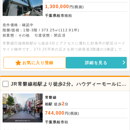
1,300,000
円(税抜)
千葉県柏市
南柏
造作価格：確認中
階層/面積：1階-3階 / 373.25㎡(112.91坪)
前業態：その他
引渡状態：閉店済
常磐緩行線南柏駅から徒歩3分とアクセスに優れた好条件の駅近ロード
サイド物件です。373.25平米の広さを持つ鉄骨造3階建の1棟貸しで、
用途に合わせて広くお使いいただけます。内外装リフォーム済みのため
大変きれいな状態からスムーズに事業を開始できます。もともとレンタ
お気に入り登録
詳細を見る
カー店舗だったため敷地内の駐車場が広く確保されており、エアコン完
備や男女別トイレなど会社事務所や店舗に適した利便性の高い設備が充
実しています。ぜひお気軽にお問い合わせください 。
JR常磐線柏駅より徒歩2分。ハウディーモールに面
する4階店舗
常磐線
2
柏駅
徒歩
分
744,000
円(税抜)
千葉県柏市
柏