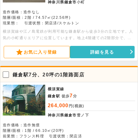
神奈川県鎌倉市
小町
造作価格：造作なし
階層/面積：2階 / 74.57㎡(22.56坪)
現業態：
引渡状態：閉店済/スケルトン
横須賀線や江ノ島電鉄が利用可能な鎌倉駅から徒歩3分の立地です。人
気の小町通りエリアに位置しています。地上4階建ての2階部分で、広
さは約22.56坪です。室内は自由にレイアウトが可能なスケルトン仕様
です。人通りの賑わいが期待できる環境です。諸条件のご相談などは、
お気に入り登録
詳細を見る
お気軽にお問い合わせください。
鎌倉駅7分、20坪の1階路面店
横須賀線
7
鎌倉駅
徒歩
分
264,000
円(税抜)
神奈川県鎌倉市
雪ノ下
造作価格：造作無償
階層/面積：1階 / 66.10㎡(20坪)
前業態：フランス料理
引渡状態：閉店済