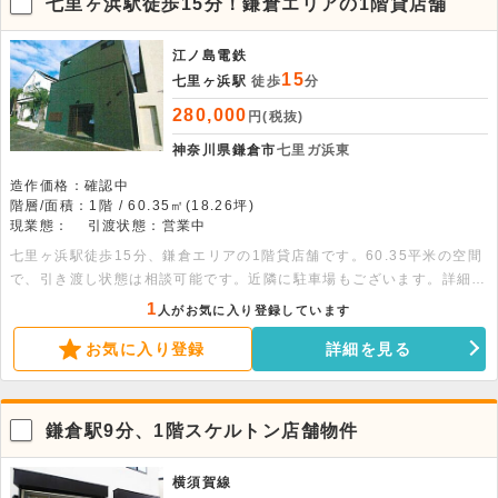
七里ヶ浜駅徒歩15分！鎌倉エリアの1階貸店舗
江ノ島電鉄
15
七里ヶ浜駅
徒歩
分
280,000
円(税抜)
神奈川県鎌倉市
七里ガ浜東
造作価格：確認中
階層/面積：1階 / 60.35㎡(18.26坪)
現業態：
引渡状態：営業中
七里ヶ浜駅徒歩15分、鎌倉エリアの1階貸店舗です。60.35平米の空間
で、引き渡し状態は相談可能です。近隣に駐車場もございます。詳細に
ついてはお問い合わせください。
1
人がお気に入り登録しています
お気に入り登録
詳細を見る
鎌倉駅9分、1階スケルトン店舗物件
横須賀線