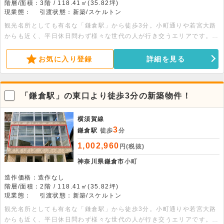
階層/面積：3階 / 118.41㎡(35.82坪)
現業態：
引渡状態：新築/スケルトン
観光名所としても有名な「鎌倉駅」から徒歩3分。小町通りや若宮大路
からも近く、平日休日問わず様々な世代の人が行き交うエリアです。前
面道路や交差点からも視認性の良い角地です。詳細についてはお問い合
わせください。
お気に入り登録
詳細を見る
「鎌倉駅」の東口より徒歩3分の新築物件！
横須賀線
3
鎌倉駅
徒歩
分
1,002,960
円(税抜)
神奈川県鎌倉市
小町
造作価格：造作なし
階層/面積：2階 / 118.41㎡(35.82坪)
現業態：
引渡状態：新築/スケルトン
観光名所としても有名な「鎌倉駅」から徒歩3分。小町通りや若宮大路
からも近く、平日休日問わず様々な世代の人が行き交うエリアです。前