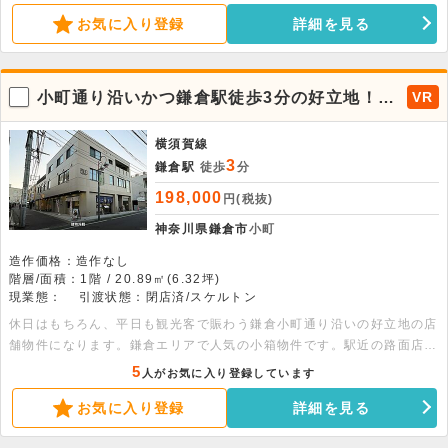
お気に入り登録
詳細を見る
小町通り沿いかつ鎌倉駅徒歩3分の好立地！飲
VR
食可の小箱物件。
横須賀線
3
鎌倉駅
徒歩
分
198,000
円(税抜)
神奈川県鎌倉市
小町
造作価格：造作なし
階層/面積：1階 / 20.89㎡(6.32坪)
現業態：
引渡状態：閉店済/スケルトン
休日はもちろん、平日も観光客で賑わう鎌倉小町通り沿いの好立地の店
舗物件になります。鎌倉エリアで人気の小箱物件です。駅近の路面店
は、お探しの出店者様も多いのではないでしょうか。築後未入居のスケ
5
人がお気に入り登録しています
ルトン状態でのお引渡しになりますので、自由にレイアウトを組むこと
お気に入り登録
詳細を見る
ができます。人気エリアの物件になりますので、お早めにお問い合わせ
下さい。