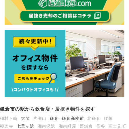
鎌倉市の駅から飲食店・居抜き物件を探す
稲村ヶ崎
大船
片瀬山
鎌倉
鎌倉高校前
北鎌倉
腰越
極楽寺
七里ヶ浜
湘南深沢
湘南町屋
西鎌倉
長谷
富士見町