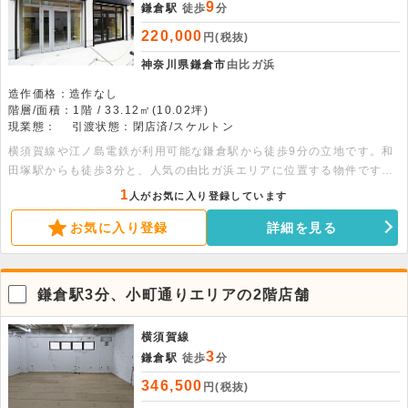
9
鎌倉駅
徒歩
分
220,000
円(税抜)
神奈川県鎌倉市
由比ガ浜
造作価格：造作なし
階層/面積：1階 / 33.12㎡(10.02坪)
現業態：
引渡状態：閉店済/スケルトン
横須賀線や江ノ島電鉄が利用可能な鎌倉駅から徒歩9分の立地です。和
田塚駅からも徒歩3分と、人気の由比ガ浜エリアに位置する物件です。
交差点近くで視認性も良好な地上3階建ての1階部分で、広さは約10.02
1
人がお気に入り登録しています
坪です。室内はスケルトン仕様です。諸条件のご相談などは、お気軽に
お気に入り登録
詳細を見る
お問い合わせください。
鎌倉駅3分、小町通りエリアの2階店舗
横須賀線
3
鎌倉駅
徒歩
分
346,500
円(税抜)