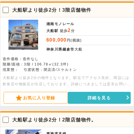
大船駅より徒歩2分！3階店舗物件
湘南モノレール
2
大船駅
徒歩
分
600,000
円(税抜)
神奈川県鎌倉市
大船
造作価格：造作なし
階層/面積：3階 / 106.78㎡(32.3坪)
現業態：
引渡状態：閉店済/スケルトン
大船駅より徒歩2分の物件となります。駅近でアクセス良好。周辺には
飲食店や物販店が出店しております。詳細につきましては是非お問い合
わせください。
お気に入り登録
詳細を見る
大船駅より徒歩2分！2階店舗物件。
東海道本線