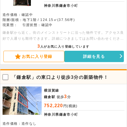
神奈川県鎌倉市
小町
造作価格：確認中
階層/面積：地下1階 / 124.15㎡(37.56坪)
現業態：
引渡状態：確認中
鎌倉駅から近く。街のメインストリートに沿った物件です。アクセス良
好で人通りも期待できます。詳細につきましてはお問い合わせくださ
い。
3
人がお気に入り登録しています
お気に入り登録
詳細を見る
「鎌倉駅」の東口より徒歩3分の新築物件！
横須賀線
3
鎌倉駅
徒歩
分
752,220
円(税抜)
神奈川県鎌倉市
小町
造作価格：造作なし