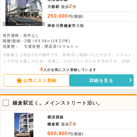
2
大船駅
徒歩
分
250,000
円(税抜)
神奈川県鎌倉市
大船
造作価格：造作なし
階層/面積：2階 / 63.54㎡(19.22坪)
現業態：
引渡状態：閉店済/スケルトン
大船駅より徒歩2分の物件です。飲食店ご相談いただけます。スケルト
ンでの引き渡しのため、内装にこだわりたい方におすすめです。詳細に
つきましては是非お問い合わせください。
8
人がお気に入り登録しています
お気に入り登録
詳細を見る
鎌倉駅近く。メインストリート沿い。
横須賀線
2
鎌倉駅
徒歩
分
600,800
円(税抜)