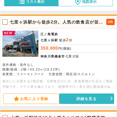
リスト表示
地図表示
七里ヶ浜駅から徒歩2分。人気の飲食店が並ぶ
VR
ベイエリアある物件です。
NEW
江ノ島電鉄
2
七里ヶ浜駅
徒歩
分
350,000
円(税抜)
神奈川県鎌倉市
七里ガ浜
造作価格：造作なし
階層/面積：2階 / 60.23㎡(18.22坪)
前業態：ファーストフード
引渡状態：閉店済/スケルトン
海沿いに位置する2階店舗。元飲食店のため、飲食業態の出店もご相談
可能です。テラス席を備えており、相模湾や江ノ島を望む開放感のある
ロケーションが魅力。観光客や地元住民の来店が期待でき、カフェ・レ
ストラン・バーなど湘南エリアの雰囲気を活かした業態におすすめで
お気に入り登録
詳細を見る
す。特にインバウンド客が多く、海水浴シーズンも収益が見込めます。
是非お早めにお問い合わせください。（同ビル不可：ジュエリーショッ
プ・サーフショップ・イアリアン）