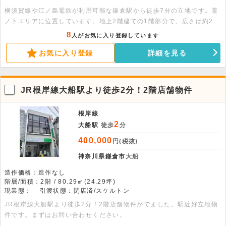
横須賀線や江ノ島電鉄が利用可能な鎌倉駅から徒歩7分の立地です。雪
ノ下エリアに位置しています。地上2階建ての1階部分で、広さは約20
坪です。室内は現状渡しとなっており、臭いや煙の強くない飲食店とし
8
人がお気に入り登録しています
ての利用が可能です。諸条件のご相談などは、お気軽にお問い合わせく
お気に入り登録
詳細を見る
ださい。
JR根岸線大船駅より徒歩2分！2階店舗物件
根岸線
2
大船駅
徒歩
分
400,000
円(税抜)
神奈川県鎌倉市
大船
造作価格：造作なし
階層/面積：2階 / 80.29㎡(24.29坪)
現業態：
引渡状態：閉店済/スケルトン
JR根岸線大船駅より徒歩2分！2階店舗物件がでました。駅近好立地物
件です。まずはお問い合わせください。