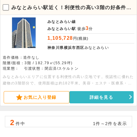
みなとみらい駅近く！利便性の高い3階の好条件な
店舗フロア
みなとみらい線
3
みなとみらい駅
徒歩
分
1,105,728
円(税抜)
神奈川県横浜市西区
みなとみらい
造作価格：造作なし
階層/面積：3階 / 182.79㎡(55.29坪)
現業態：
引渡状態：閉店済/スケルトン
みなとみらいエリアに位置する利便性の高い立地です。視認性に優れた
建物の3階部分で、使用面積は約182平米。美容・エステ・医療系・ス
クール系などの業種におすすめ。ガスや給排水の引き込みもご相談可能
です。
お気に入り登録
詳細を見る
2
件中
1件～2件を表示