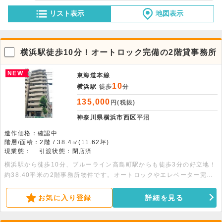
リスト表示
地図表示
横浜駅徒歩10分！オートロック完備の2階貸事務所
NEW
東海道本線
10
横浜駅
徒歩
分
135,000
円(税抜)
神奈川県横浜市西区
平沼
造作価格：確認中
階層/面積：2階 / 38.4㎡(11.62坪)
現業態：
引渡状態：閉店済
横浜駅から徒歩10分、ブルーライン高島町駅からも徒歩3分の好立地！
約38.40平米の2階事務所物件です。オートロックやエレベーター完備
しセキュリティ面も安心。エステやネイルサロン等の美容系の店舗にも
おすすめです。
お気に入り登録
詳細を見る