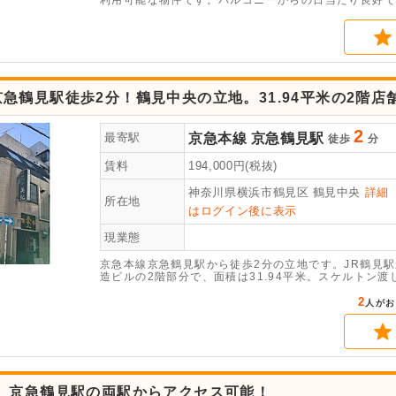
利用可能な物件です。バルコニーからの日当たり良好で
急鶴見駅徒歩2分！鶴見中央の立地。31.94平米の2階店
2
京急本線
京急鶴見駅
最寄駅
徒歩
分
賃料
194,000
円(税抜)
神奈川県横浜市鶴見区
鶴見中央
詳細
所在地
はログイン後に表示
現業態
京急本線京急鶴見駅から徒歩2分の立地です。JR鶴見
造ビルの2階部分で、面積は31.94平米。スケルトン
に対応可能です。詳細につきましてはお問い合わせくだ
2
人がお
駅、京急鶴見駅の両駅からアクセス可能！