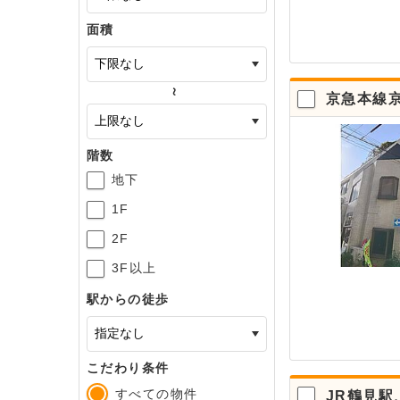
面積
～
京急本線京
階数
地下
1F
2F
3F以上
駅からの徒歩
こだわり条件
すべての物件
JR鶴見