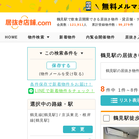
鶴見駅で飲食店開業できる居抜き物件・貸店舗・テ
会員数：
121,911
人
累計登録物件数：
99,279
件
HOME
物件検索
新着物件
内覧会開催物件
居抜き
この検索条件を
鶴見駅の居抜き
保存する
鶴見駅の居抜き物
(物件メールを受け取る)
条件保存で新着物件をお届け！
8
件中
1件～8
LINEで新着物件をチェック！
リスト表
選択中の路線・駅
鶴見線[鶴見駅] / 京浜東北・根岸
鶴見駅徒
線[鶴見駅]
変 更