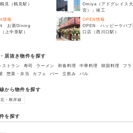
 鶴見（鶴見駅）
Omiya（アドグレイス
宮）」竣工
EN情報
OPEN情報
N お酒Dining
OPEN ハッピーケバ
69（上中里駅）
口店（西川口駅）
・居抜き物件を探す
レストラン
寿司
ラーメン
和食料理
中華料理
韓国料理
フラ
屋
惣菜・弁当
カフェ
バー
立飲み
バル
線から物件を探す
東北・根岸線
件を探す