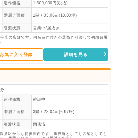
造作価格
1,500,000円(税抜)
階層 / 面積
1階 / 33.06㎡(10.00坪)
引渡状態
営業中/居抜き
06平米の店舗です。内装造作付きの居抜き引渡しで初期費用
。
お気に入り登録
詳細を見る
分
造作価格
確認中
階層 / 面積
3階 / 23.04㎡(6.97坪)
引渡状態
閉店済
急鶴見駅からも徒歩圏内です。事務所としても店舗としても