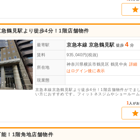
京急鶴見駅より徒歩4分！1階店舗物件
4
京急本線
京急鶴見駅
最寄駅
徒歩
分
賃料
935,040
円(税抜)
神奈川県横浜市鶴見区
鶴見中央
詳細
所在地
はログイン後に表示
現業態
京急本線京急鶴見駅より徒歩4分！1階店舗物件がでま
い方におすすめです。フィットネスジムやショールーム
1
人がお
可能！1階角地店舗物件