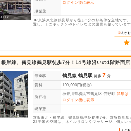
ログイン後に表示
現業態
JR京浜東北線鶴見駅から徒歩5分の好条件な立地です。
置し、ミニキッチンやトイレなどの設備も整っています
い。
5
人がお
・根岸線、鶴見線鶴見駅徒歩7分！14号線沿いの1階路面
7
鶴見線
鶴見駅
最寄駅
徒歩
分
賃料
100,000
円(税抜)
神奈川県横浜市鶴見区
佃野町
詳細は
所在地
ログイン後に表示
現業態
京浜東北・根岸線、鶴見線鶴見駅徒歩7分、京急鶴見駅
22平米の空間は、ネイルサロンやマッサージ、個人レ
です。詳細につきましてはお問い合わせください。
1
人がお