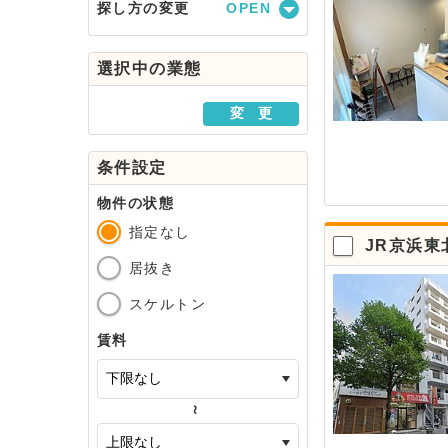
探し方の変更
駅・路線から探す
選択中の業態
地域から探す
変 更
条件設定
物件の状態
指定なし
JR京浜東
居抜き
スケルトン
賃料
～