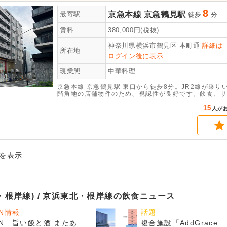
8
京急本線
京急鶴見駅
最寄駅
徒歩
分
賃料
380,000
円(税抜)
神奈川県横浜市鶴見区
本町通
詳細は
所在地
ログイン後に表示
現業態
中華料理
京急本線 京急鶴見駅 東口から徒歩8分。JR2線が乗
階角地の店舗物件のため、視認性が良好です。飲食、サ
はお早めに。
15
人が
件を表示
・根岸線) / 京浜東北・根岸線の飲食ニュース
EN情報
話題
EN 旨い飯と酒 またあ
複合施設「AddGrace