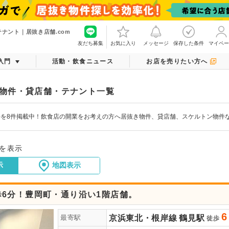
ナント｜居抜き店舗.com
友だち募集
お気に入り
メッセージ
保存した条件
マイペー
入門
活動・飲食ニュース
お店を売りたい方へ
物件・貸店舗・テナント一覧
件を8件掲載中！飲食店の開業をお考えの方へ居抜き物件、貸店舗、スケルトン物件
件を表示
示
地図表示
歩6分！豊岡町・通り沿い1階店舗。
6
京浜東北・根岸線
鶴見駅
最寄駅
徒歩