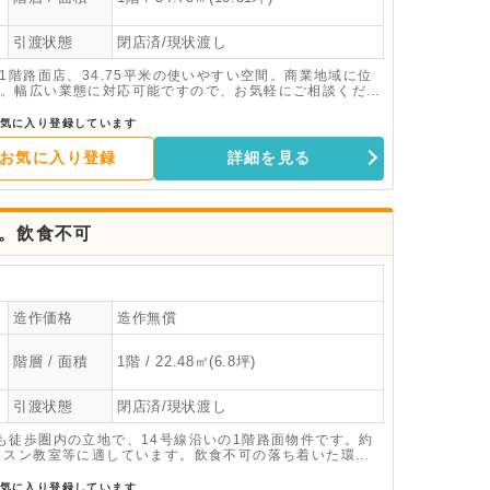
引渡状態
閉店済/現状渡し
1階路面店、34.75平米の使いやすい空間。商業地域に位
。幅広い業態に対応可能ですので、お気軽にご相談くださ
気に入り登録しています
お気に入り登録
詳細を見る
店。飲食不可
造作価格
造作無償
階層 / 面積
1階 / 22.48㎡(6.8坪)
引渡状態
閉店済/現状渡し
も徒歩圏内の立地で、14号線沿いの1階路面物件です。約
ッスン教室等に適しています。飲食不可の落ち着いた環境
気に入り登録しています