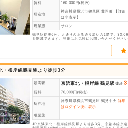
賃料
160,000
円(税抜)
神奈川県横浜市鶴見区
豊岡町
【詳細
所在地
は非表示】
現業態
サロン
鶴見駅徒歩6分。人通りのある通り沿いの1階で、33.
を削減できます。詳細はお気軽にお問い合わせください
北・根岸線鶴見駅より徒歩3分
3
京浜東北・根岸線
鶴見駅
最寄駅
徒歩
賃料
70,000
円(税抜)
神奈川県横浜市鶴見区
鶴見中央
詳細
所在地
はログイン後に表示
現業態
JR京浜東北・根岸線鶴見駅より徒歩3分。京急本線京