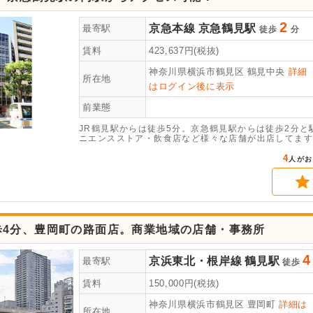
2
京急本線
京急鶴見駅
最寄駅
徒歩
分
賃料
423,637
円(税抜)
神奈川県横浜市鶴見区
鶴見中央
詳細
所在地
はログイン後に表示
前業態
JR鶴見駅からは徒歩5分。京急鶴見駅からは徒歩2分
ニエンスストア・飲食店など様々な店舗が出店してます
4
人がお
歩4分、豊岡町の路面店。商業地域の店舗・事務所
4
京浜東北・根岸線
鶴見駅
最寄駅
徒歩
賃料
150,000
円(税抜)
神奈川県横浜市鶴見区
豊岡町
詳細は
所在地