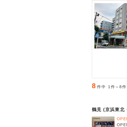
8
件中
1件～8
鶴見 (京浜東北
OP
OP