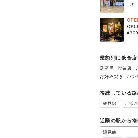
した
OP
OPE
#3
業態別に飲食店
居酒屋
喫茶店
お好み焼き
パン
接続している路
鶴見線
京浜
近隣の駅から物
鶴見線