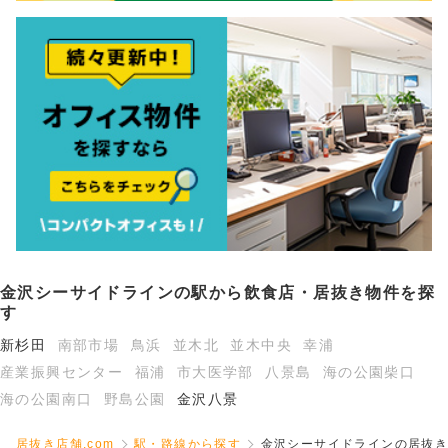
金沢シーサイドラインの駅から飲食店・居抜き物件を探
す
新杉田
南部市場
鳥浜
並木北
並木中央
幸浦
産業振興センター
福浦
市大医学部
八景島
海の公園柴口
海の公園南口
野島公園
金沢八景
居抜き店舗.com
駅・路線から探す
金沢シーサイドラインの居抜き