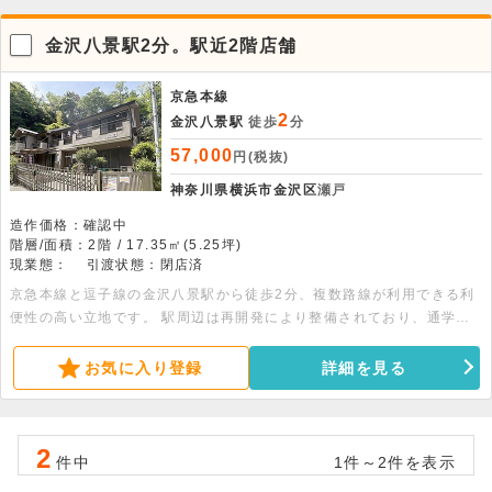
金沢八景駅2分。駅近2階店舗
京急本線
2
金沢八景駅
徒歩
分
57,000
円(税抜)
神奈川県横浜市金沢区
瀬戸
造作価格：確認中
階層/面積：2階 / 17.35㎡(5.25坪)
現業態：
引渡状態：閉店済
京急本線と逗子線の金沢八景駅から徒歩2分、複数路線が利用できる利
便性の高い立地です。 駅周辺は再開発により整備されており、通学や
通勤で駅を利用する人々が日常的に行き交います。 木造2階建てビルの
2階部分に位置し、専有面積は約5.25坪と小規模ながらも独立した空間
お気に入り登録
詳細を見る
です。 室内にはエアコンや給湯、オープンキッチンなどの設備が整っ
ており、スムーズに活動を開始できます。 コンパクトなワンルームタ
イプのため、個人サロンや小規模な事務所としての利用にも適していま
2
す。 駅至近の好アクセスな環境で新しい拠点を検討されている方は、
件中
1件～2件を表示
お気軽にお問い合わせください！