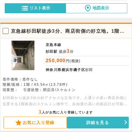
リスト表示
地図表示
京急線杉田駅徒歩3分、商店街側の好立地。1階路
面貸店舗。
京急本線
3
杉田駅
徒歩
分
250,000
円(税抜)
神奈川県横浜市磯子区
杉田
造作価格：造作なし
階層/面積：1階 / 45.54㎡(13.78坪)
現業態：
引渡状態：閉店済/スケルトン
杉田駅から徒歩3分の好アクセスな立地です。人通りの多い商店街側に
位置する1階路面のスケルトン物件で、自由度の高い内装設計が可能で
す。約45平米の空間を活かした物販やサービス業など、幅広い業態の
1
人がお気に入り登録しています
相談をお待ちしております。
お気に入り登録
詳細を見る