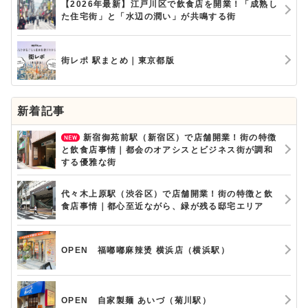
【2026年最新】江戸川区で飲食店を開業！「成熟し
た住宅街」と「水辺の潤い」が共鳴する街
街レポ 駅まとめ｜東京都版
新着記事
新宿御苑前駅（新宿区）で店舗開業！街の特徴
と飲食店事情｜都会のオアシスとビジネス街が調和
する優雅な街
代々木上原駅（渋谷区）で店舗開業！街の特徴と飲
食店事情｜都心至近ながら、緑が残る邸宅エリア
OPEN 福嘟嘟麻辣烫 横浜店（横浜駅）
OPEN 自家製麺 あいづ（菊川駅）