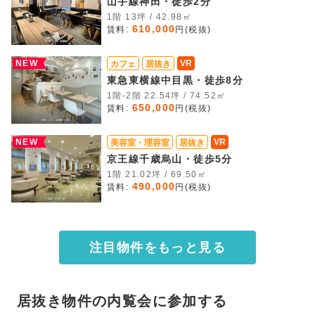
山手線神田・徒歩2分
1階 13坪 / 42.98㎡
610,000
賃料:
円(税抜)
NEW
VR
カフェ
居抜き
東急東横線中目黒・徒歩8分
1階-2階 22.54坪 / 74.52㎡
650,000
賃料:
円(税抜)
NEW
VR
美容室・理容室
居抜き
京王線千歳烏山・徒歩5分
1階 21.02坪 / 69.50㎡
490,000
賃料:
円(税抜)
注目物件をもっと見る
居抜き物件の内覧会に参加する