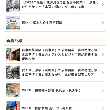
【2026年最新】江戸川区で飲食店を開業！「成熟し
た住宅街」と「水辺の潤い」が共鳴する街
街レポ 駅まとめ｜東京都版
新着記事
新宿御苑前駅（新宿区）で店舗開業！街の特徴と飲
食店事情｜都会のオアシスとビジネス街が調和する
優雅な街
代々木上原駅（渋谷区）で店舗開業！街の特徴と飲
食店事情｜都心至近ながら、緑が残る邸宅エリア
OPEN 福嘟嘟麻辣烫 横浜店（横浜駅）
OPEN 自家製麺 あいづ（菊川駅）