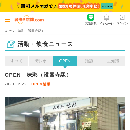
友達募集
メッセージ
ログイン
OPEN 味彩（護国寺駅）
活動・飲食ニュース
すべて
街レポ
OPEN
話題
豆知識
OPEN　味彩（護国寺駅）
2020.12.22
OPEN情報