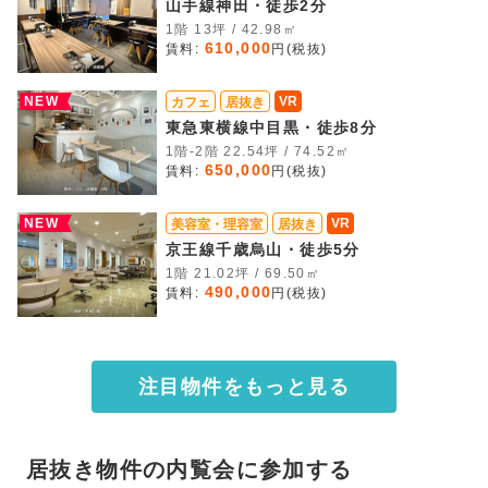
山手線神田・徒歩2分
1階 13坪 / 42.98㎡
610,000
賃料:
円(税抜)
NEW
VR
カフェ
居抜き
東急東横線中目黒・徒歩8分
1階-2階 22.54坪 / 74.52㎡
650,000
賃料:
円(税抜)
NEW
VR
美容室・理容室
居抜き
京王線千歳烏山・徒歩5分
1階 21.02坪 / 69.50㎡
490,000
賃料:
円(税抜)
注目物件をもっと見る
居抜き物件の内覧会に参加する