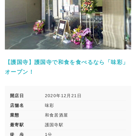
【護国寺】護国寺で和食を食べるなら「味彩」
オープン！
開店日
2020年12月21日
店舗名
味彩
業態
和食居酒屋
最寄駅
護国寺駅
徒 歩
1分