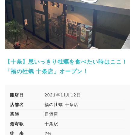
【十条】思いっきり牡蠣を食べたい時はここ！
「福の牡蠣 十条店」オープン！
開店日
2021年11月12日
店舗名
福の牡蠣 十条店
業態
居酒屋
最寄駅
十条駅
徒 歩
2分