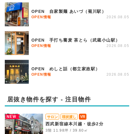
OPEN 自家製麺 あいづ（菊川駅）
OPEN情報
2026.08.05
OPEN 手打ち蕎麦 茶とら（武蔵小山駅）
OPEN情報
2026.08.05
OPEN めしと話（都立家政駅）
OPEN情報
2026.08.05
居抜き物件を探す - 注目物件
NEW
VR
サロン
現状渡し
西武新宿線本川越・徒歩2分
3階 11.98坪 / 39.60㎡