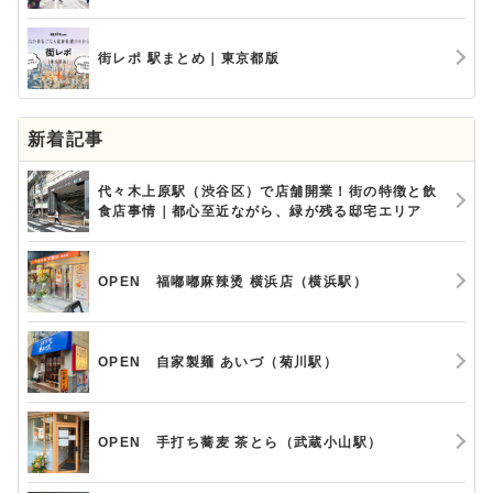
街レポ 駅まとめ｜東京都版
新着記事
代々木上原駅（渋谷区）で店舗開業！街の特徴と飲
食店事情｜都心至近ながら、緑が残る邸宅エリア
OPEN 福嘟嘟麻辣烫 横浜店（横浜駅）
OPEN 自家製麺 あいづ（菊川駅）
OPEN 手打ち蕎麦 茶とら（武蔵小山駅）