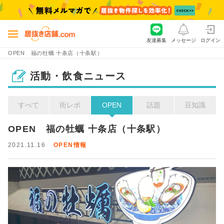
友達募集
メッセージ
ログイン
OPEN 福の牡蠣 十条店（十条駅）
活動・飲食ニュース
すべて
街レポ
OPEN
話題
豆知識
OPEN　福の牡蠣 十条店（十条駅）
2021.11.16
OPEN情報