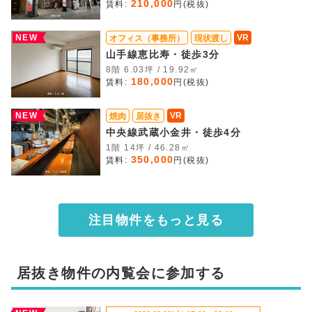
210,000
賃料:
円(税抜)
NEW
VR
オフィス（事務所）
現状渡し
山手線恵比寿・徒歩3分
8階 6.03坪 / 19.92㎡
180,000
賃料:
円(税抜)
NEW
VR
焼肉
居抜き
中央線武蔵小金井・徒歩4分
1階 14坪 / 46.28㎡
350,000
賃料:
円(税抜)
注目物件をもっと見る
居抜き物件の内覧会に参加する