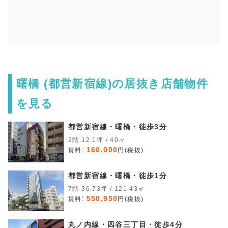
曙橋 (都営新宿線)の居抜き店舗物件
を見る
都営新宿線・曙橋・徒歩3分
2階 12.1坪 / 40㎡
160,000
賃料:
円(税抜)
都営新宿線・曙橋・徒歩1分
7階 36.73坪 / 121.43㎡
550,950
賃料:
円(税抜)
丸ノ内線・四谷三丁目・徒歩4分