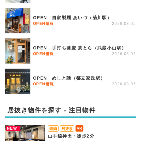
OPEN 自家製麺 あいづ（菊川駅）
OPEN情報
2026.08.05
OPEN 手打ち蕎麦 茶とら（武蔵小山駅）
OPEN情報
2026.08.05
OPEN めしと話（都立家政駅）
OPEN情報
2026.08.05
居抜き物件を探す - 注目物件
NEW
VR
焼肉
居抜き
山手線神田・徒歩2分