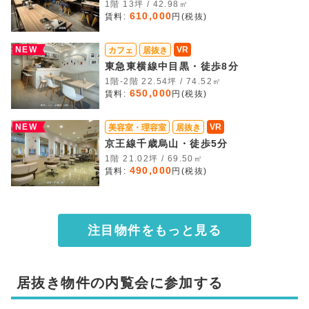
1階 13坪 / 42.98㎡
610,000
賃料:
円(税抜)
NEW
VR
カフェ
居抜き
東急東横線中目黒・徒歩8分
1階-2階 22.54坪 / 74.52㎡
650,000
賃料:
円(税抜)
NEW
VR
美容室・理容室
居抜き
京王線千歳烏山・徒歩5分
1階 21.02坪 / 69.50㎡
490,000
賃料:
円(税抜)
注目物件をもっと見る
居抜き物件の内覧会に参加する