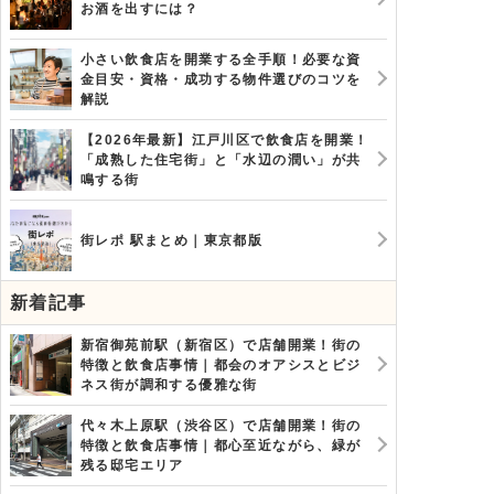
お酒を出すには？
小さい飲食店を開業する全手順！必要な資
金目安・資格・成功する物件選びのコツを
解説
【2026年最新】江戸川区で飲食店を開業！
「成熟した住宅街」と「水辺の潤い」が共
鳴する街
街レポ 駅まとめ｜東京都版
新着記事
新宿御苑前駅（新宿区）で店舗開業！街の
特徴と飲食店事情｜都会のオアシスとビジ
ネス街が調和する優雅な街
代々木上原駅（渋谷区）で店舗開業！街の
特徴と飲食店事情｜都心至近ながら、緑が
残る邸宅エリア