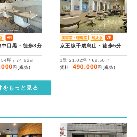
VR
VR
き
美容室・理容室
居抜き
線中目黒・徒歩8分
京王線千歳烏山・徒歩5分
2階 22.54坪 / 74.52㎡
1階 21.02坪 / 69.50㎡
,000
490,000
円(税抜)
賃料:
円(税抜)
件をもっと見る