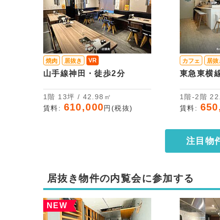
VR
焼肉
居抜き
カフェ
居抜
山手線神田・徒歩2分
東急東横
1階 13坪 / 42.98㎡
1階-
610,000
650
賃料:
円(税抜)
賃料:
注目物
居抜き物件の内覧会に参加する
NEW