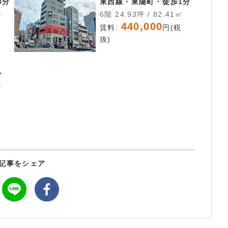
3分
東西線・東陽町・徒歩1分
㎡
6階 24.93坪 / 82.41㎡
440,000
税
賃料:
円(税
抜)
分
㎡
税
記事をシェア