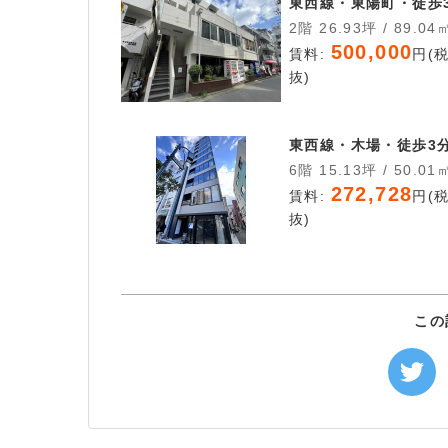
東西線・東陽町・徒歩
2階 26.93坪 / 89.04
500,000
賃料:
円(
抜)
東西線・木場・徒歩3
6階 15.13坪 / 50.01
272,728
賃料:
円(
抜)
この