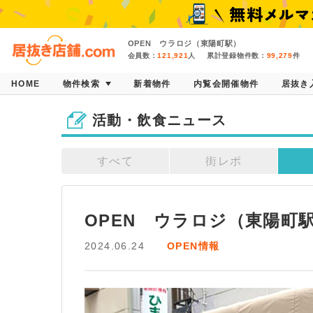
OPEN ウラロジ（東陽町駅）
会員数：
121,921
人
累計登録物件数：
99,279
件
HOME
物件検索
新着物件
内覧会開催物件
居抜き
活動・飲食ニュース
すべて
街レポ
OPEN　ウラロジ（東陽町
2024.06.24
OPEN情報